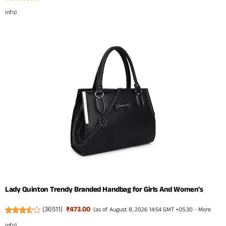
info
)
Lady Quinton Trendy Branded Handbag for Girls And Women's
(
36511
)
₹473.00
(as of August 8, 2026 14:54 GMT +05:30 -
More
info
)