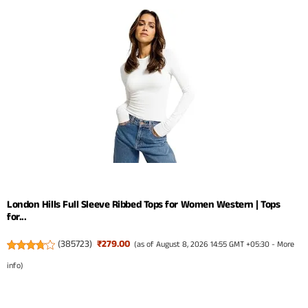
London Hills Full Sleeve Ribbed Tops for Women Western | Tops
for...
(
385723
)
₹279.00
(as of August 8, 2026 14:55 GMT +05:30 -
More
info
)