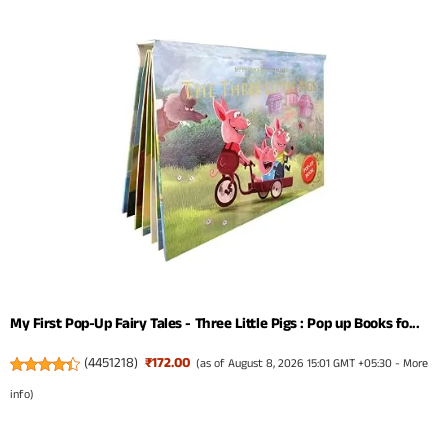
My First Pop-Up Fairy Tales - Three Little Pigs : Pop up Books fo...
(
4451218
)
₹172.00
(as of August 8, 2026 15:01 GMT +05:30 -
More
info
)