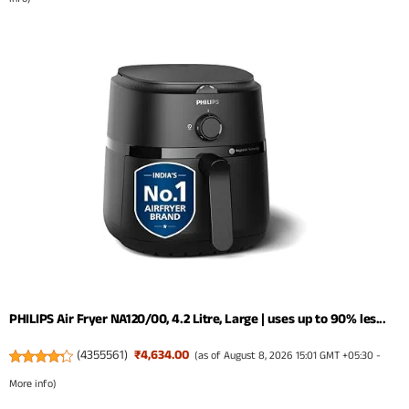
PHILIPS Air Fryer NA120/00, 4.2 Litre, Large | uses up to 90% les...
(
4355561
)
₹4,634.00
(as of August 8, 2026 15:01 GMT +05:30 -
More info
)