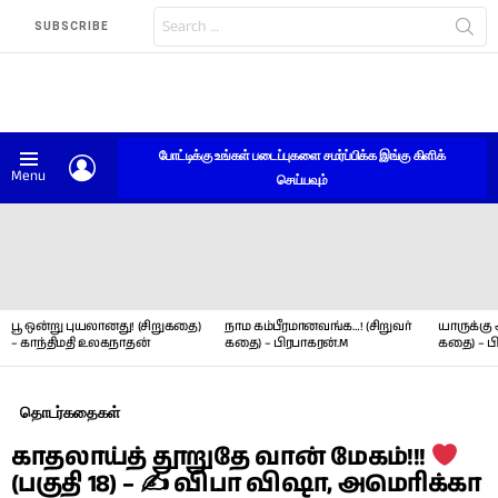
Search
SUBSCRIBE
for:
போட்டிக்கு உங்கள் படைப்புகளை சமர்ப்பிக்க இங்கு கிளிக்
LOGIN
Menu
செய்யவும்
LATEST
STORIES
பூ ஒன்று புயலானது! (சிறுகதை)
நாம கம்பீரமானவங்க…! (சிறுவர்
யாருக்கு 
– காந்திமதி உலகநாதன்
கதை) – பிரபாகரன்.M
கதை) – ப
தொடர்கதைகள்
காதலாய்த் தூறுதே வான் மேகம்!!!
(பகுதி 18) – ✍ விபா விஷா, அமெரிக்கா