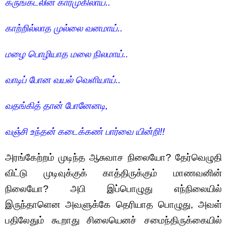
கருங்கடலின்
கார்முகிலாய்
..
காற்றில்லாத
முல்லை
வனமாய்
..
மழை
பொழியாத
மலை
நிலமாய்
..
வாடிப்
போன
வயல்
வெளியாய்
..
வதங்கித்
தான்
போனேனடி
,
வஞ்சி
உந்தன்
கடைக்கண்
பார்வை
யின்றி
!!
அரங்கேற்றம் முடிந்த ஆசுவாச நிலையோ? தேர்வெழுதி
விட்டு முடிவுக்குக் காத்திருக்கும் மாணவனின்
நிலையோ? அபி இப்பொழுது எந்நிலையில்
இருந்தாளென அவளுக்கே தெரியாத பொழுது, அவள்
பதிலேதும் கூறாது சிலையெனச் சமைந்திருக்கையில்