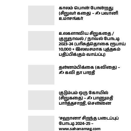
காலம் பொன் போன்றது
(சிறுவர் கதை) – ✍ பவானி
உமாசங்கர்
உலகளாவிய சிறுகதை /
குறுநாவல் / நாவல் போட்டி
2023-24 (பரிசுத்தொகை ரூபாய்
10,000 + இலவசமாக புத்தகம்
பதிப்பிக்கும் வாய்ப்பு)
தன்னம்பிக்கை (கவிதை) –
✍ கவி தா பாரதி
குடும்பம் ஒரு கோயில்
(சிறுகதை) – ✍ பானுமதி
பார்த்தசாரதி, சென்னை
‘சஹானா’ சிறந்த படைப்புப்
போட்டி 2024-25 –
www.sahanamag.com