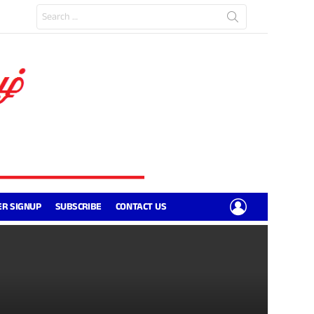
Search
for:
LOGIN
R SIGNUP
SUBSCRIBE
CONTACT US