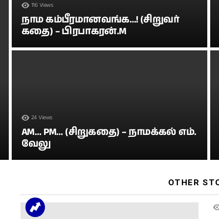
116
Views
நாம கம்பீரமானவங்க…! (சிறுவர்
கதை) – பிரபாகரன்.M
24
Views
AM… PM… (சிறுகதை) – நாமக்கல் எம்.
வேலு
OTHER ST