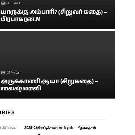
90
Views
யாருக்கு அம்பாரி? (சிறுவர் கதை) –
பிரபாகரன்.M
63
Views
அருக்காணி ஆயா (சிறுகதை) –
வைஷ்ணவி
ORIES
20
Views
2025-26 போட்டிக்கான படைப்புகள்
சிறுகதைகள்