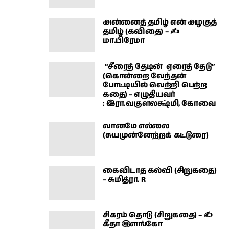
அன்னைத் தமிழ் என் அழகுத்
தமிழ் (கவிதை) – ✍
மா.பிரேமா
“சீரைத் தேடின் ஏரைத் தேடு”
(கொன்றை வேந்தன்
போட்டியில் வெற்றி பெற்ற
கதை) – எழுதியவர்
: இரா.வகுளலக்ஷ்மி, கோவை
வானமே எல்லை
(சுயமுன்னேற்றக் கட்டுரை)
கைவிடாத கல்வி (சிறுகதை)
– சுமித்ரா. R
சிகரம் தொடு (சிறுகதை) – ✍
கீதா இளங்கோ