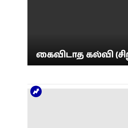
கைவிடாத கல்வி (சிறு