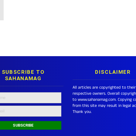
SUBSCRIBE TO
DISCLAIMER
SAHANAMAG
All articles are copyrighted to their
respective owners. Overall copyrig
to www.sahanamag.com. Copying c
from this site may result in legal ac
Thank you.