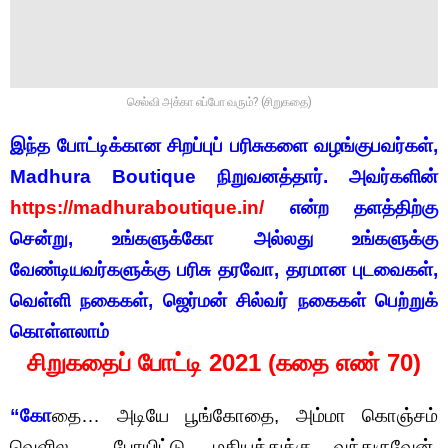
செல்வி அக்கா எப்போ வரும்? (சிறுகதை)
இந்த போட்டிக்கான சிறப்புப் பரிசுகளை வழங்குபவர்கள்,
Madhura Boutique நிறுவனத்தார். அவர்களின்
https://madhuraboutique.in/
என்ற தளத்திற்கு
சென்று, உங்களுக்கோ அல்லது உங்களுக்கு
வேண்டியவர்களுக்கு பரிசு தரவோ, தரமான புடவைகள்,
வெள்ளி நகைகள், ஜெர்மன் சில்வர் நகைகள் பெற்றுக்
கொள்ளலாம்
சிறுகதைப் போட்டி 2021 (கதை எண் 70)
“கோ
தை… அடியே பூங்கோதை, அம்மா கொஞ்சம்
வெளில போயிட்டு, மதியத்துக்கு வந்துருவேன்.