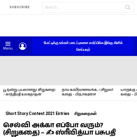
Search
SUBSCRIBE
for:
போட்டிக்கு உங்கள் படைப்புகளை சமர்ப்பிக்க இங்கு கிளிக்
LOGIN
Menu
செய்யவும்
LATEST
STORIES
பூ ஒன்று புயலானது! (சிறுகதை)
நாம கம்பீரமானவங்க…! (சிறுவர்
யாருக்கு 
– காந்திமதி உலகநாதன்
கதை) – பிரபாகரன்.M
கதை) – ப
Short Story Contest 2021 Entries
சிறுகதைகள்
செல்வி அக்கா எப்போ வரும்?
(சிறுகதை) – ✍ ஸ்ரீவித்யா பசுபதி