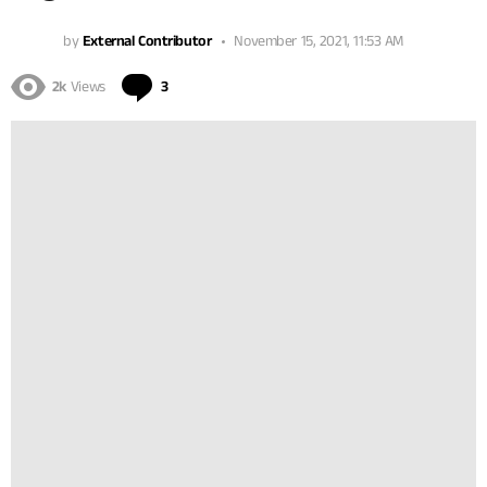
by
External Contributor
November 15, 2021, 11:53 AM
Comments
2k
Views
3