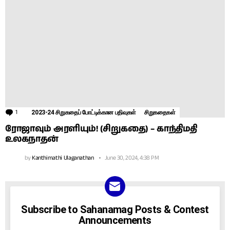
1
Comment
2023-24 சிறுகதைப் போட்டிக்கான பதிவுகள்
சிறுகதைகள்
ரோஜாவும் அரளியும்! (சிறுகதை) – காந்திமதி
உலகநாதன்
by
Kanthimathi Ulaganathan
June 30, 2024, 4:38 PM
NEWSLETTER
Subscribe to Sahanamag Posts & Contest
Announcements