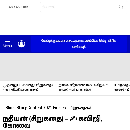
Search
SUBSCRIBE
for:
போட்டிக்கு உங்கள் படைப்புகளை சமர்ப்பிக்க இங்கு கிளிக்
LOGIN
Menu
செய்யவும்
LATEST
STORIES
பூ ஒன்று புயலானது! (சிறுகதை)
நாம கம்பீரமானவங்க…! (சிறுவர்
யாருக்கு 
– காந்திமதி உலகநாதன்
கதை) – பிரபாகரன்.M
கதை) – ப
Short Story Contest 2021 Entries
சிறுகதைகள்
நதியன் (சிறுகதை) – ✍ கவிஜி,
கோவை