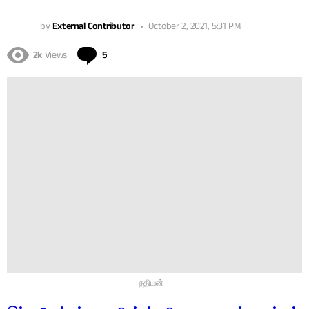
by
External Contributor
October 2, 2021, 5:31 PM
Comments
2k
Views
5
நதியன்