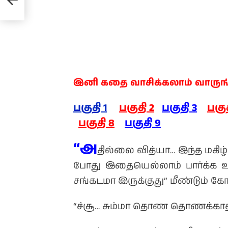
இனி கதை வாசிக்கலாம் வாருங
பகுதி 1
பகுதி 2
பகுதி 3
பகுத
பகுதி 8
பகுதி 9
“அ
தில்லை வித்யா… இந்த மகிழ
போது இதையெல்லாம் பார்க்க 
சங்கடமா இருக்குது” மீண்டும்
“ச்சூ… சும்மா தொண தொணக்காதடி!