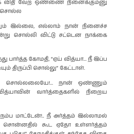
க விதி வேற ஒண்ணை நினைக்கும்னு
ி சொல்ல
ம் இல்லை, எல்லாம் நான் நினைச்ச
” என்று சொல்லி விட்டு சட்டென நாக்கை
்ந்து பார்த்த கோமதி, “ஏய் வித்யா… நீ இப்ப
ம் திருப்பி சொல்லு” கேட்டாள்.
் சொல்லலையே!… நான் ஒண்ணும்
த்யாவின் வார்த்தைகளில் நிறைய
்ப மாட்டேன்!.. நீ அர்த்தம் இல்லாமல்
ீ சொன்னதில் கூட ஏதோ உள்ளர்த்தம்