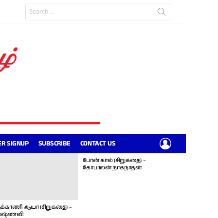
Search
for:
LOGIN
R SIGNUP
SUBSCRIBE
CONTACT US
போன் கால் (சிறுகதை) –
கோபாலன் நாகநாதன்
க்காணி ஆயா (சிறுகதை) –
ஷ்ணவி