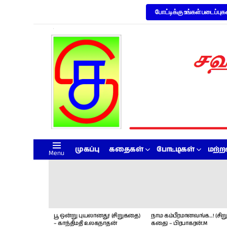
போட்டிக்கு உங்கள் படைப்புக
முகப்பு
கதைகள்
போட்டிகள்
மற்
Menu
LATEST
STORIES
பூ ஒன்று புயலானது! (சிறுகதை)
நாம கம்பீரமானவங்க…! (சிறு
– காந்திமதி உலகநாதன்
கதை) – பிரபாகரன்.M