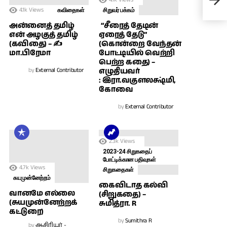
ரம
4.1k
Views
கவிதைகள்
சிறுவர் பக்கம்
அன்னைத் தமிழ்
“சீரைத் தேடின்
என் அழகுத் தமிழ்
ஏரைத் தேடு”
(கவிதை) – ✍
(கொன்றை வேந்தன்
மா.பிரேமா
போட்டியில் வெற்றி
பெற்ற கதை) –
by
External Contributor
எழுதியவர்
: இரா.வகுளலக்ஷ்மி,
கோவை
by
External Contributor
2.3k
Views
2023-24 சிறுகதைப்
போட்டிக்கான பதிவுகள்
4.7k
Views
சிறுகதைகள்
சுயமுன்னேற்றம்
கைவிடாத கல்வி
வானமே எல்லை
(சிறுகதை) –
(சுயமுன்னேற்றக்
சுமித்ரா. R
கட்டுரை)
by
Sumithra R
by
ஆசிரியர் -