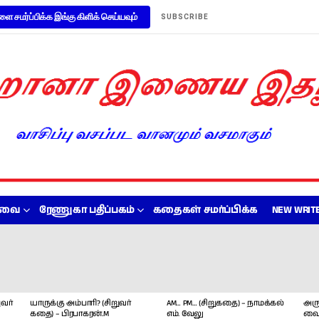
ளை சமர்ப்பிக்க இங்கு கிளிக் செய்யவும்
SUBSCRIBE
றவை
ரேணுகா பதிப்பகம்
கதைகள் சமர்ப்பிக்க
NEW WRITE
வர்
யாருக்கு அம்பாரி? (சிறுவர்
AM… PM… (சிறுகதை) – நாமக்கல்
அரு
கதை) – பிரபாகரன்.M
எம். வேலு
வை