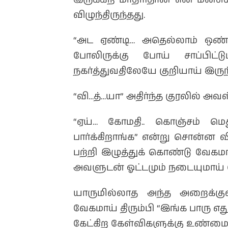
இருக்கிற மாதிரிதான் என் மனசுக
விழுந்திருந்தது.
“அட ஏண்டி… அதெல்லாம் ஒண்ண
போலிருக்கு போய் சாப்பிட்
நகர்த்துவதிலேயே குறியாய் இருந
“வி…த்…யா” அதிர்ந்த குரலில் அ
“ஏய்… கோமதி.. கொஞ்சம் மெ
பார்க்கிறாங்க” என்று சொன்ன 
பற்றி இழுத்துக் கொண்டு வேகமா
அவளுடன் ஓட்டமும் நடையுமாய் 
யாருமில்லாத அந்த அறைக்கு
வேகமாய் திரும்பி “இங்க பாரு எத
கேட்கிற கேள்விகளுக்கு உண்மை