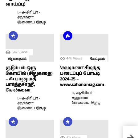
வாய்ப்பு)
by
ஆசிரியர் -
சஹானா
இணைய இதழ்
5.4k
Views
4.4k
Views
சிறுகதைகள்
போட்டிகள்
குடும்பம் ஒரு
‘சஹானா’ சிறந்த
கோயில் (சிறுகதை)
படைப்புப் போட்டி
– ✍ பானுமதி
2024-25 –
பார்த்தசாரதி,
www.sahanamag.com
சென்னை
by
ஆசிரியர் -
சஹானா
by
ஆசிரியர் -
இணைய இதழ்
சஹானா
இணைய இதழ்
தாயு
4.1k
Views