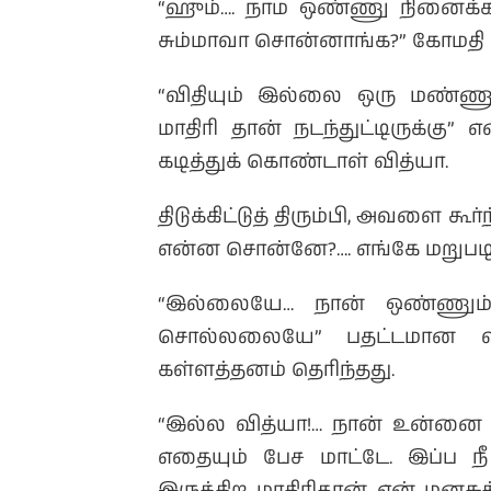
“ஹும்…. நாம ஒண்ணு நினைக்
சும்மாவா சொன்னாங்க?” கோமத
“விதியும் இல்லை ஒரு மண்ணு
மாதிரி தான் நடந்துட்டிருக்கு
கடித்துக் கொண்டாள் வித்யா.
திடுக்கிட்டுத் திரும்பி, அவளை கூர
என்ன சொன்னே?…. எங்கே மறுபடியு
“இல்லையே… நான் ஒண்ணும
சொல்லலையே” பதட்டமான வி
கள்ளத்தனம் தெரிந்தது.
“இல்ல வித்யா!… நான் உன்னை நம
எதையும் பேச மாட்டே. இப்ப ந