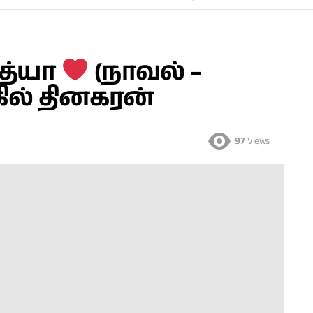
ித்யா
(நாவல் –
கில் தினகரன்
97
Views