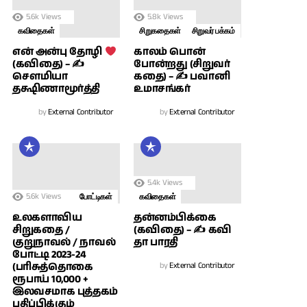
5.6k
Views
5.8k
Views
கவிதைகள்
சிறுகதைகள்
சிறுவர் பக்கம்
காலம் பொன்
என் அன்பு தோழி
போன்றது (சிறுவர்
(கவிதை) – ✍
கதை) – ✍ பவானி
சௌமியா
உமாசங்கர்
தக்ஷிணாமூர்த்தி
by
External Contributor
by
External Contributor
5.4k
Views
5.6k
Views
போட்டிகள்
கவிதைகள்
உலகளாவிய
தன்னம்பிக்கை
சிறுகதை /
(கவிதை) – ✍ கவி
குறுநாவல் / நாவல்
தா பாரதி
போட்டி 2023-24
(பரிசுத்தொகை
by
External Contributor
ரூபாய் 10,000 +
இலவசமாக புத்தகம்
பதிப்பிக்கும்