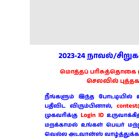
2023-24 நாவல்/சிறு
மொத்தப் பரிசுத்தொகை ரூ
செலவில்
புத்தக
நீங்களும் இந்த போட்டியில
contes
பதிவிட விரும்பினால்,
Login ID
முகவரிக்கு
உருவாக்கி
த
மறக்காமல் உங்கள் பெயர் மற்று
வெல்ல அட்வான்ஸ் வாழ்த்துக்க