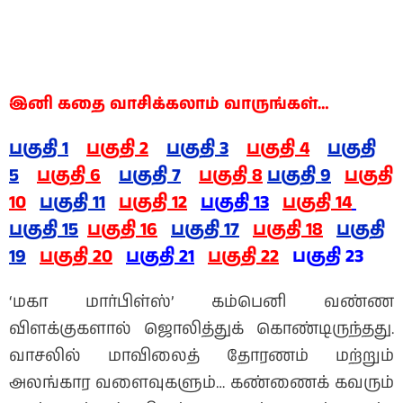
இனி கதை வாசிக்கலாம் வாருங்கள்…
பகுதி 1
பகுதி 2
பகுதி 3
பகுதி 4
பகுதி
5
பகுதி 6
பகுதி 7
பகுதி 8
பகுதி 9
பகுதி
10
பகுதி 11
பகுதி 12
பகுதி 13
பகுதி 14
பகுதி 15
பகுதி 16
பகுதி 17
பகுதி 18
பகுதி
19
பகுதி 20
பகுதி 21
பகுதி 22
பகுதி 23
‘மகா மார்பிள்ஸ்’ கம்பெனி வண்ண
விளக்குகளால் ஜொலித்துக் கொண்டிருந்தது.
வாசலில் மாவிலைத் தோரணம் மற்றும்
அலங்கார வளைவுகளும்… கண்ணைக் கவரும்