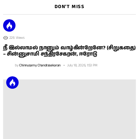
DON'T MISS
226
Views
நீ இல்லாமல் நானும் வாழ்கின்றேனே? (சிறுகதை)
– சின்னுசாமி சந்திரசேகரன், ஈரோடு
by
Chinnusamy Chandrasekaran
July 18, 2026, 1:53 PM