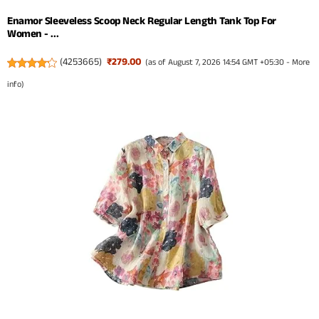
Enamor Sleeveless Scoop Neck Regular Length Tank Top For
Women - ...
(
4253665
)
₹279.00
(as of August 7, 2026 14:54 GMT +05:30 -
More
info
)