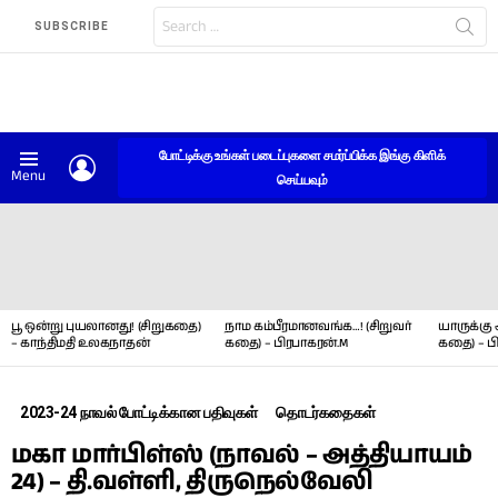
Search
SUBSCRIBE
for:
போட்டிக்கு உங்கள் படைப்புகளை சமர்ப்பிக்க இங்கு கிளிக்
LOGIN
Menu
செய்யவும்
LATEST
STORIES
பூ ஒன்று புயலானது! (சிறுகதை)
நாம கம்பீரமானவங்க…! (சிறுவர்
யாருக்கு 
– காந்திமதி உலகநாதன்
கதை) – பிரபாகரன்.M
கதை) – ப
2023-24 நாவல் போட்டிக்கான பதிவுகள்
தொடர்கதைகள்
மகா மார்பிள்ஸ் (நாவல் – அத்தியாயம்
24) – தி.வள்ளி, திருநெல்வேலி