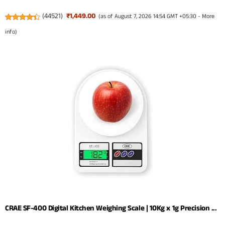
(
44521
)
₹1,449.00
(as of August 7, 2026 14:54 GMT +05:30 -
More
info
)
CRAE SF-400 Digital Kitchen Weighing Scale | 10Kg x 1g Precision ...