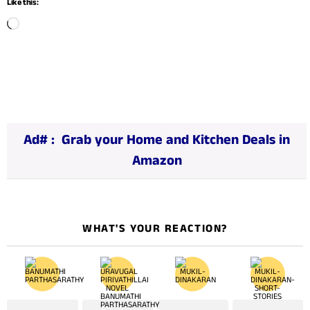
Like this:
L
o
a
d
i
n
Ad# :
Grab your Home and Kitchen Deals in
g
Amazon
…
WHAT'S YOUR REACTION?