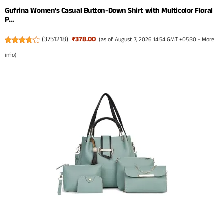
Gufrina Women’s Casual Button-Down Shirt with Multicolor Floral
P...
(
3751218
)
₹378.00
(as of August 7, 2026 14:54 GMT +05:30 -
More
info
)