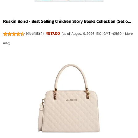
Ruskin Bond - Best Selling Children Story Books Collection (Set o...
(
4554934
)
₹517.00
(as of August 9, 2026 15:01 GMT +05:30 -
More
info
)