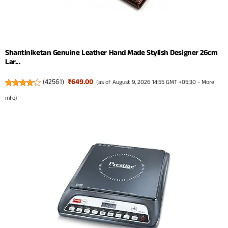
Shantiniketan Genuine Leather Hand Made Stylish Designer 26cm
Lar...
(
42561
)
₹649.00
(as of August 9, 2026 14:55 GMT +05:30 -
More
info
)