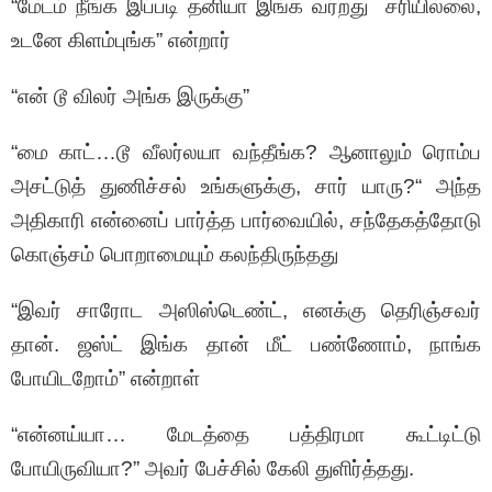
“மேடம் நீங்க இப்படி தனியா இங்க வர்றது சரியில்லை,
உடனே கிளம்புங்க” என்றார்
“என் டூ விலர் அங்க இருக்கு”
“மை காட்…டூ வீலர்லயா வந்தீங்க? ஆனாலும் ரொம்ப
அசட்டுத் துணிச்சல் உங்களுக்கு, சார் யாரு?“ அந்த
அதிகாரி என்னைப் பார்த்த பார்வையில், சந்தேகத்தோடு
கொஞ்சம் பொறாமையும் கலந்திருந்தது
“இவர் சாரோட அஸிஸ்டெண்ட், எனக்கு தெரிஞ்சவர்
தான். ஜஸ்ட் இங்க தான் மீட் பண்ணோம், நாங்க
போயிடறோம்” என்றாள்
“என்னய்யா… மேடத்தை பத்திரமா கூட்டிட்டு
போயிருவியா?” அவர் பேச்சில் கேலி துளிர்த்தது.