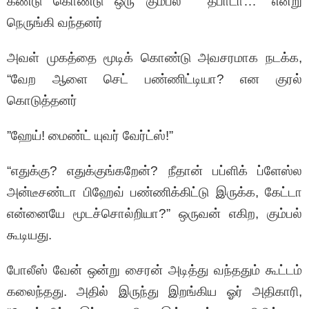
கண்டு கொண்டு ஒரு கும்பல் “ தீபாடா…” என்று
நெருங்கி வந்தனர்
அவள் முகத்தை மூடிக் கொண்டு அவசரமாக நடக்க,
“வேற ஆளை செட் பண்ணிட்டியா? என குரல்
கொடுத்தனர்
”ஹேய்! மைண்ட் யுவர் வேர்ட்ஸ்!”
“எதுக்கு? எதுக்குங்கறேன்? நீதான் பப்ளிக் ப்ளேஸ்ல
அன்டீசண்டா பிஹேவ் பண்ணிக்கிட்டு இருக்க, கேட்டா
என்னையே மூடச்சொல்றியா?” ஒருவன் எகிற, கும்பல்
கூடியது.
போலீஸ் வேன் ஒன்று சைரன் அடித்து வந்ததும் கூட்டம்
கலைந்தது. அதில் இருந்து இறங்கிய ஓர் அதிகாரி,