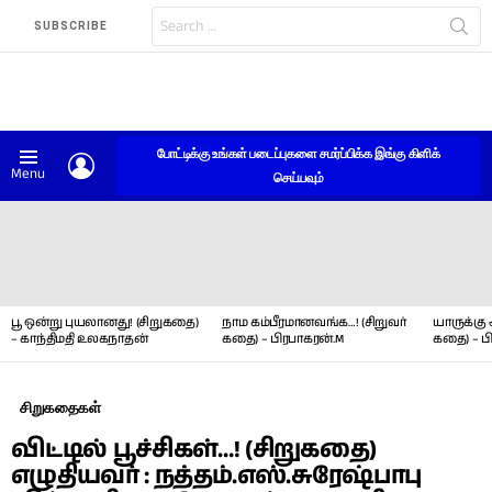
Search
SUBSCRIBE
for:
போட்டிக்கு உங்கள் படைப்புகளை சமர்ப்பிக்க இங்கு கிளிக்
LOGIN
Menu
செய்யவும்
LATEST
STORIES
பூ ஒன்று புயலானது! (சிறுகதை)
நாம கம்பீரமானவங்க…! (சிறுவர்
யாருக்கு 
– காந்திமதி உலகநாதன்
கதை) – பிரபாகரன்.M
கதை) – ப
சிறுகதைகள்
விட்டில் பூச்சிகள்…! (சிறுகதை)
எழுதியவர் : நத்தம்.எஸ்.சுரேஷ்பாபு