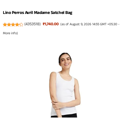
Lino Perros Avril Madame Satchel Bag
(
4353518
)
₹1,740.00
(as of August 9, 2026 14:55 GMT +05:30 -
More info
)