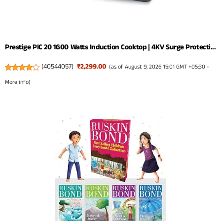
Prestige PIC 20 1600 Watts Induction Cooktop | 4KV Surge Protecti...
(
40544057
)
₹2,299.00
(as of August 9, 2026 15:01 GMT +05:30 -
More info
)