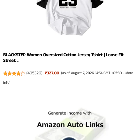
BLACKSTEP Women Oversized Cotton Jersey Tshirt | Loose Fit
Street...
(
405326
)
₹327.00
(as of August 7, 2026 14:54 GMT +05:30 -
More
info
)