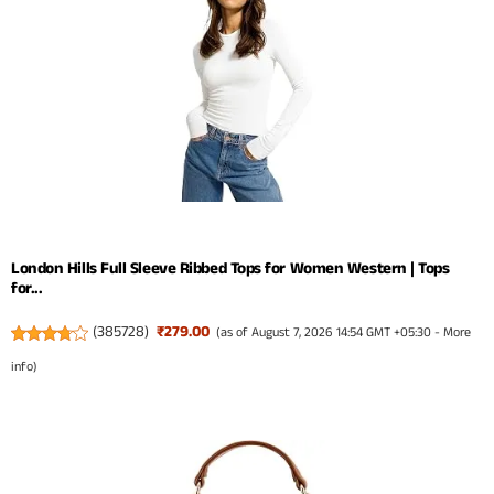
London Hills Full Sleeve Ribbed Tops for Women Western | Tops
for...
(
385728
)
₹279.00
(as of August 7, 2026 14:54 GMT +05:30 -
More
info
)