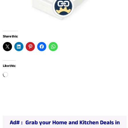
Share this:
Like this:
L
o
a
d
i
n
Ad# :
Grab your Home and Kitchen Deals in
g