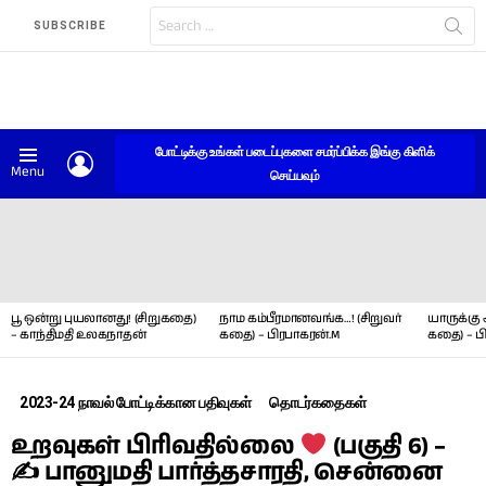
Search
SUBSCRIBE
for:
போட்டிக்கு உங்கள் படைப்புகளை சமர்ப்பிக்க இங்கு கிளிக்
LOGIN
Menu
செய்யவும்
LATEST
STORIES
பூ ஒன்று புயலானது! (சிறுகதை)
நாம கம்பீரமானவங்க…! (சிறுவர்
யாருக்கு 
– காந்திமதி உலகநாதன்
கதை) – பிரபாகரன்.M
கதை) – ப
2023-24 நாவல் போட்டிக்கான பதிவுகள்
தொடர்கதைகள்
உறவுகள் பிரிவதில்லை
(பகுதி 6) –
✍ பானுமதி பார்த்தசாரதி, சென்னை