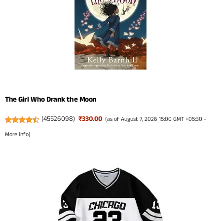
The Girl Who Drank the Moon
(
45526098
)
₹330.00
(as of August 7, 2026 15:00 GMT +05:30 -
More info
)