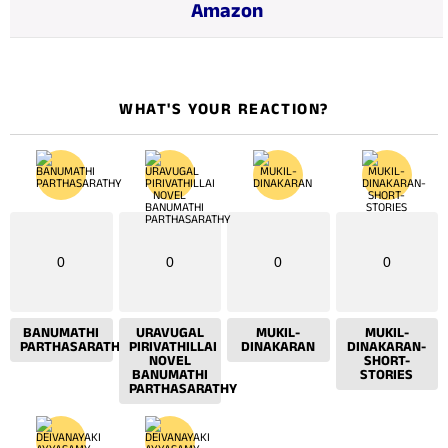
Amazon
…
WHAT'S YOUR REACTION?
0
0
0
0
BANUMATHI
URAVUGAL
MUKIL-
MUKIL-
PARTHASARATHY
PIRIVATHILLAI
DINAKARAN
DINAKARAN-
NOVEL
SHORT-
BANUMATHI
STORIES
PARTHASARATHY