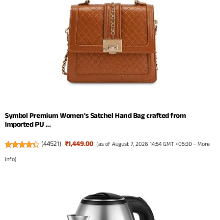
Symbol Premium Women's Satchel Hand Bag crafted from
Imported PU ...
(
44521
)
₹1,449.00
(as of August 7, 2026 14:54 GMT +05:30 -
More
info
)