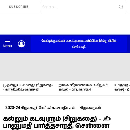
Search
SUBSCRIBE
for:
போட்டிக்கு உங்கள் படைப்புகளை சமர்ப்பிக்க இங்கு கிளிக்
LOGIN
Menu
செய்யவும்
LATEST
STORIES
பூ ஒன்று புயலானது! (சிறுகதை)
நாம கம்பீரமானவங்க…! (சிறுவர்
யாருக்கு 
– காந்திமதி உலகநாதன்
கதை) – பிரபாகரன்.M
கதை) – ப
2023-24 சிறுகதைப் போட்டிக்கான பதிவுகள்
சிறுகதைகள்
கல்லும் கடவுளும் (சிறுகதை) – ✍
பானுமதி பார்த்தசாரதி, சென்னை