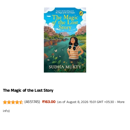
The Magic of the Lost Story
(
4651745
)
₹163.00
(as of August 8, 2026 15:01 GMT +05:30 -
More
info
)