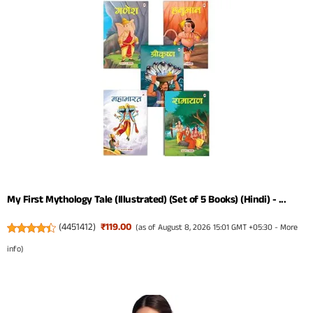
My First Mythology Tale (Illustrated) (Set of 5 Books) (Hindi) - ...
(
4451412
)
₹119.00
(as of August 8, 2026 15:01 GMT +05:30 -
More
info
)