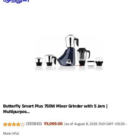
Butterfly Smart Plus 750W Mixer Grinder with 5 Jars |
Multipurpos...
(
395843
)
₹3,099.00
(as of August 8, 2026 15:01 GMT +05:30 -
More info
)