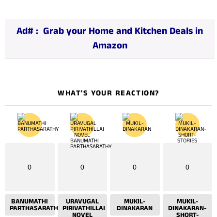
i
n
Ad# :
Grab your Home and Kitchen Deals in
g
Amazon
…
WHAT'S YOUR REACTION?
0
0
0
0
BANUMATHI
URAVUGAL
MUKIL-
MUKIL-
PARTHASARATHY
PIRIVATHILLAI
DINAKARAN
DINAKARAN-
NOVEL
SHORT-