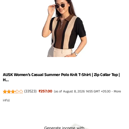
AUSK Women’s Casual Summer Polo Knit T-Shirt | Zip Collar Top |
H...
(
33523
)
₹257.00
(as of August 8, 2026 14:55 GMT +05:30 -
More
info
)