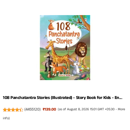
108 Panchatantra Stories (Illustrated) - Story Book for Kids - En...
(
4455120
)
₹139.00
(as of August 8, 2026 15:01 GMT +05:30 -
More
info
)