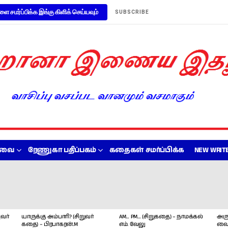
ளை சமர்ப்பிக்க இங்கு கிளிக் செய்யவும்
SUBSCRIBE
றவை
ரேணுகா பதிப்பகம்
கதைகள் சமர்ப்பிக்க
NEW WRITE
வர்
யாருக்கு அம்பாரி? (சிறுவர்
AM… PM… (சிறுகதை) – நாமக்கல்
அரு
கதை) – பிரபாகரன்.M
எம். வேலு
வை