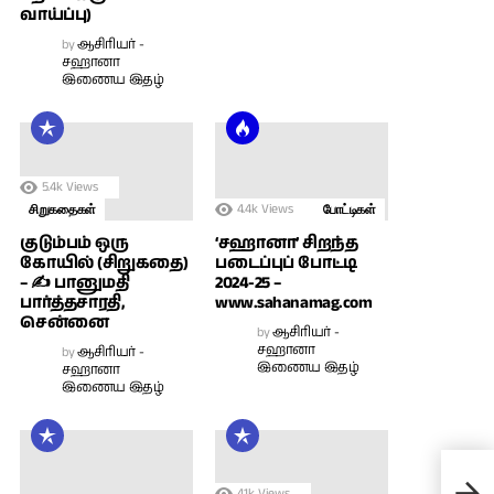
வாய்ப்பு)
by
ஆசிரியர் -
சஹானா
இணைய இதழ்
5.4k
Views
4.4k
Views
சிறுகதைகள்
போட்டிகள்
குடும்பம் ஒரு
‘சஹானா’ சிறந்த
கோயில் (சிறுகதை)
படைப்புப் போட்டி
– ✍ பானுமதி
2024-25 –
பார்த்தசாரதி,
www.sahanamag.com
சென்னை
by
ஆசிரியர் -
சஹானா
by
ஆசிரியர் -
இணைய இதழ்
சஹானா
இணைய இதழ்
குற்
எழு
4.1k
Views