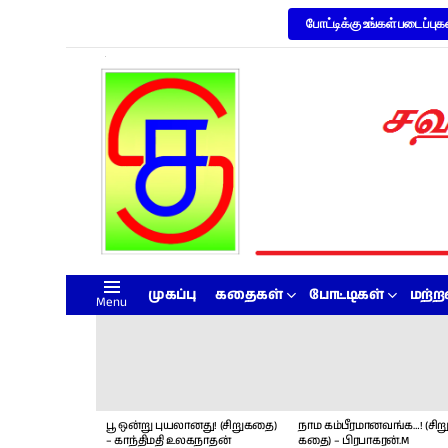
போட்டிக்கு உங்கள் படைப்புக
முகப்பு
கதைகள்
போட்டிகள்
மற்
Menu
LATEST
STORIES
பூ ஒன்று புயலானது! (சிறுகதை)
நாம கம்பீரமானவங்க…! (சிறு
– காந்திமதி உலகநாதன்
கதை) – பிரபாகரன்.M