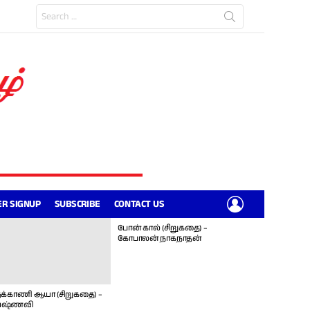
Search
for:
LOGIN
R SIGNUP
SUBSCRIBE
CONTACT US
போன் கால் (சிறுகதை) –
கோபாலன் நாகநாதன்
க்காணி ஆயா (சிறுகதை) –
ஷ்ணவி