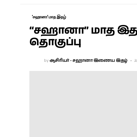
'சஹானா' மாத இதழ்
“சஹானா” மாத இதழ் –
தொகுப்பு
by
ஆசிரியர் - சஹானா இணைய இதழ்
J