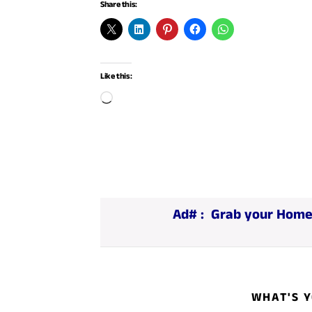
Share this:
Like this:
L
o
a
d
i
n
Ad# :
Grab your Home
g
…
WHAT'S Y