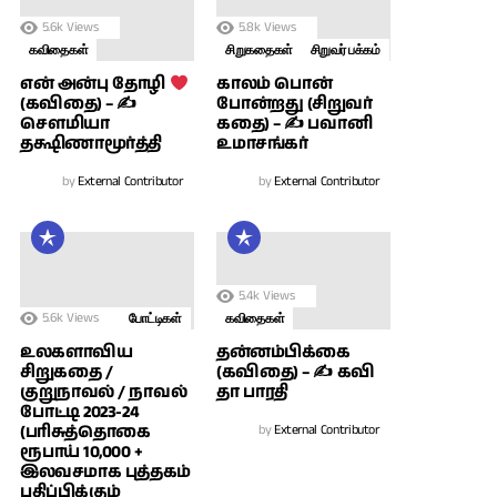
5.6k
Views
5.8k
Views
கவிதைகள்
சிறுகதைகள்
சிறுவர் பக்கம்
காலம் பொன்
என் அன்பு தோழி
போன்றது (சிறுவர்
(கவிதை) – ✍
கதை) – ✍ பவானி
சௌமியா
உமாசங்கர்
தக்ஷிணாமூர்த்தி
by
External Contributor
by
External Contributor
5.4k
Views
5.6k
Views
போட்டிகள்
கவிதைகள்
உலகளாவிய
தன்னம்பிக்கை
சிறுகதை /
(கவிதை) – ✍ கவி
குறுநாவல் / நாவல்
தா பாரதி
போட்டி 2023-24
(பரிசுத்தொகை
by
External Contributor
ரூபாய் 10,000 +
இலவசமாக புத்தகம்
பதிப்பிக்கும்