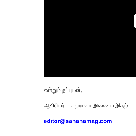
என்றும் நட்புடன்,
ஆசிரியர் – சஹானா இணைய இதழ்
editor@sahanamag.com