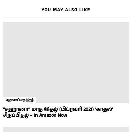
YOU MAY ALSO LIKE
'சஹானா' மாத இதழ்
“சஹானா” மாத இதழ் (பிப்ரவரி 2021) ‘காதல்’
சிறப்பிதழ் – In Amazon Now