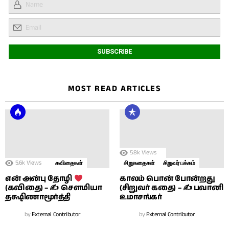
MOST READ ARTICLES
5.8k
Views
5.6k
Views
கவிதைகள்
சிறுகதைகள்
சிறுவர் பக்கம்
காலம் பொன் போன்றது
என் அன்பு தோழி
(சிறுவர் கதை) – ✍ பவானி
(கவிதை) – ✍ சௌமியா
உமாசங்கர்
தக்ஷிணாமூர்த்தி
by
External Contributor
by
External Contributor