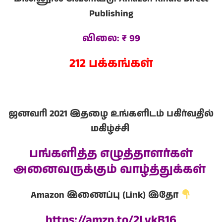
Publishing
விலை:
₹ 99
212
பக்கங்கள்
ஜனவரி 2021 இதழை உங்களிடம் பகிர்வதில்
மகிழ்ச்சி
பங்களித்த எழுத்தாளர்கள்
அனைவருக்கும் வாழ்த்துக்கள்
Amazon இணைப்பு (Link) இதோ
https://amzn.to/2LvkB16