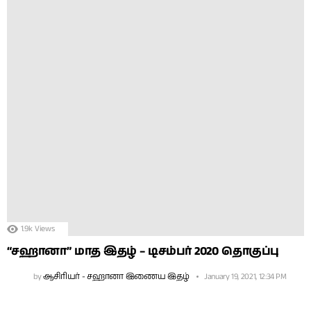
1.9k
Views
“சஹானா” மாத இதழ் – டிசம்பர் 2020 தொகுப்பு
by
ஆசிரியர் - சஹானா இணைய இதழ்
January 19, 2021, 12:34 PM