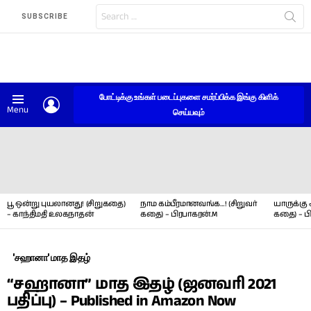
Search
SUBSCRIBE
for:
போட்டிக்கு உங்கள் படைப்புகளை சமர்ப்பிக்க இங்கு கிளிக்
LOGIN
Menu
செய்யவும்
LATEST
STORIES
பூ ஒன்று புயலானது! (சிறுகதை)
நாம கம்பீரமானவங்க…! (சிறுவர்
யாருக்கு 
– காந்திமதி உலகநாதன்
கதை) – பிரபாகரன்.M
கதை) – ப
'சஹானா' மாத இதழ்
“சஹானா” மாத இதழ் (ஜனவரி 2021
பதிப்பு) – Published in Amazon Now