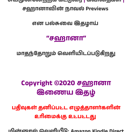
சுயமுன்னேற்றக் கட்டுரை
|
கவிதைகள்
|
சஹானாவின் நாவல் Previews
என பல்சுவை இதழாய்
“சஹானா”
மாதந்தோறும் வெளியிடப்படுகிறது
Copyright ©2020 சஹானா
இணைய இதழ்
பதிவுகள் தனிப்பட்ட எழுத்தாளர்களின்
உரிமைக்கு உட்பட்டது
மின்னூல் வெளியீடு:
Amazon Kindle Direct