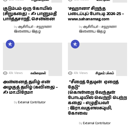
குடும்பம் ஒரு கோயில்
‘சஹானா’ சிறந்த
(சிறுகதை) – ✍ பானுமதி
படைப்புப் போட்டி 2024-25 –
பார்த்தசாரதி, சென்னை
www.sahanamag.com
by
ஆசிரியர் - சஹானா
by
ஆசிரியர் - சஹானா
இணைய இதழ்
இணைய இதழ்
4.1k
Views
4.1k
Views
கவிதைகள்
சிறுவர் பக்கம்
அன்னைத் தமிழ் என்
“சீரைத் தேடின் ஏரைத்
அழகுத் தமிழ் (கவிதை) –
தேடு”
✍ மா.பிரேமா
(கொன்றை வேந்தன்
போட்டியில் வெற்றி பெற்ற
by
External Contributor
கதை) – எழுதியவர்
: இரா.வகுளலக்ஷ்மி,
கோவை
by
External Contributor