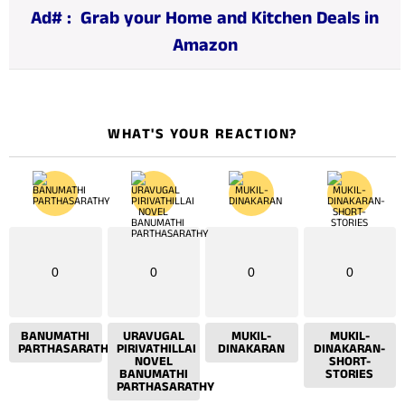
n
Ad# :
Grab your Home and Kitchen Deals in
g
Amazon
…
WHAT'S YOUR REACTION?
0
0
0
0
BANUMATHI
URAVUGAL
MUKIL-
MUKIL-
PARTHASARATHY
PIRIVATHILLAI
DINAKARAN
DINAKARAN-
NOVEL
SHORT-
BANUMATHI
STORIES
PARTHASARATHY