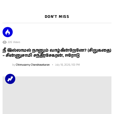
DON'T MISS
226
Views
நீ இல்லாமல் நானும் வாழ்கின்றேனே? (சிறுகதை)
– சின்னுசாமி சந்திரசேகரன், ஈரோடு
by
Chinnusamy Chandrasekaran
July 18, 2026, 1:53 PM