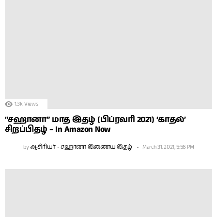
1.3k
Views
“சஹானா” மாத இதழ் (பிப்ரவரி 2021) ‘காதல்’
சிறப்பிதழ் – In Amazon Now
by
ஆசிரியர் - சஹானா இணைய இதழ்
March 31, 2021, 5:56 PM