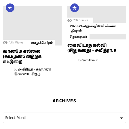
2.3k
Views
2023-24 சிறுகதைப் போட்டிக்கான
பதிவுகள்
சிறுகதைகள்
4.7k
Views
சுயமுன்னேற்றம்
கைவிடாத கல்வி
(சிறுகதை) – சுமித்ரா. R
வானமே எல்லை
(சுயமுன்னேற்றக்
by
Sumithra R
கட்டுரை)
by
ஆசிரியர் - சஹானா
இணைய இதழ்
ARCHIVES
Archives