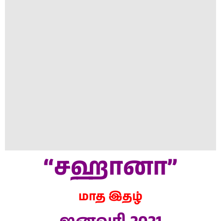
“
சஹானா”
மாத இதழ்