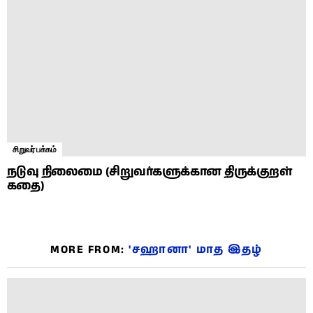
சிறுவர் பக்கம்
நடுவு நிலைமை (சிறுவர்களுக்கான திருக்குறள்
கதை)
MORE FROM:
'சஹானா' மாத இதழ்