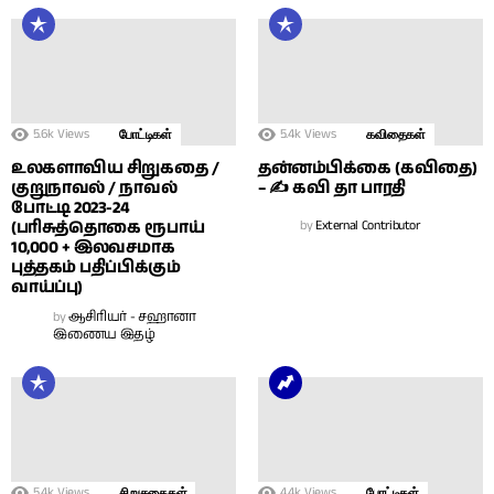
5.6k
Views
5.4k
Views
போட்டிகள்
கவிதைகள்
உலகளாவிய சிறுகதை /
தன்னம்பிக்கை (கவிதை)
குறுநாவல் / நாவல்
– ✍ கவி தா பாரதி
போட்டி 2023-24
(பரிசுத்தொகை ரூபாய்
by
External Contributor
10,000 + இலவசமாக
புத்தகம் பதிப்பிக்கும்
வாய்ப்பு)
by
ஆசிரியர் - சஹானா
இணைய இதழ்
5.4k
Views
4.4k
Views
சிறுகதைகள்
போட்டிகள்