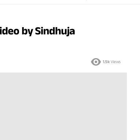
ideo by Sindhuja
1.5k
Views