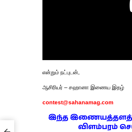
என்றும் நட்புடன்,
ஆசிரியர் – சஹானா இணைய இதழ்
contest@sahanamag.com
இந்த இணையத்தளத்தி
விளம்பரம் ச
ிபா