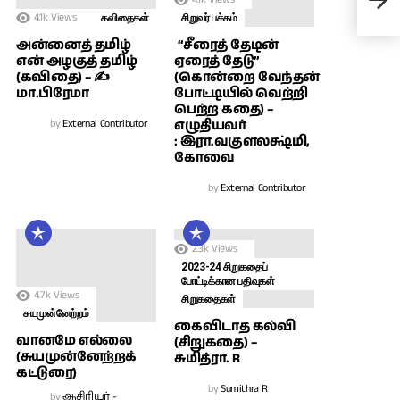
கதை
4.1k
Views
வெங
கவிதைகள்
சிறுவர் பக்கம்
அன்னைத் தமிழ்
“சீரைத் தேடின்
என் அழகுத் தமிழ்
ஏரைத் தேடு”
(கவிதை) – ✍
(கொன்றை வேந்தன்
மா.பிரேமா
போட்டியில் வெற்றி
பெற்ற கதை) –
by
External Contributor
எழுதியவர்
: இரா.வகுளலக்ஷ்மி,
கோவை
by
External Contributor
2.3k
Views
2023-24 சிறுகதைப்
போட்டிக்கான பதிவுகள்
4.7k
Views
சிறுகதைகள்
சுயமுன்னேற்றம்
கைவிடாத கல்வி
வானமே எல்லை
(சிறுகதை) –
(சுயமுன்னேற்றக்
சுமித்ரா. R
கட்டுரை)
by
Sumithra R
by
ஆசிரியர் -