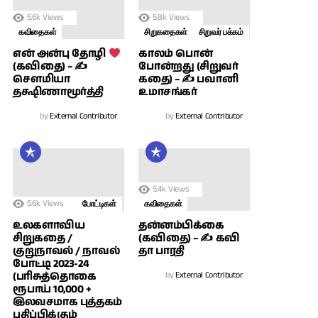
5.6k
Views
5.8k
Views
கவிதைகள்
சிறுகதைகள்
சிறுவர் பக்கம்
காலம் பொன்
என் அன்பு தோழி
போன்றது (சிறுவர்
(கவிதை) – ✍
கதை) – ✍ பவானி
சௌமியா
உமாசங்கர்
தக்ஷிணாமூர்த்தி
by
External Contributor
by
External Contributor
5.4k
Views
5.6k
Views
போட்டிகள்
கவிதைகள்
உலகளாவிய
தன்னம்பிக்கை
சிறுகதை /
(கவிதை) – ✍ கவி
குறுநாவல் / நாவல்
தா பாரதி
போட்டி 2023-24
(பரிசுத்தொகை
by
External Contributor
ரூபாய் 10,000 +
இலவசமாக புத்தகம்
பதிப்பிக்கும்