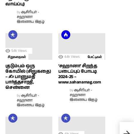
வாய்ப்பு)
by
ஆசிரியர் -
சஹானா
இணைய இதழ்
5.4k
Views
4.4k
Views
சிறுகதைகள்
போட்டிகள்
குடும்பம் ஒரு
‘சஹானா’ சிறந்த
கோயில் (சிறுகதை)
படைப்புப் போட்டி
– ✍ பானுமதி
2024-25 –
பார்த்தசாரதி,
www.sahanamag.com
சென்னை
by
ஆசிரியர் -
சஹானா
by
ஆசிரியர் -
இணைய இதழ்
சஹானா
இணைய இதழ்
“மு
மறை
4.1k
Views