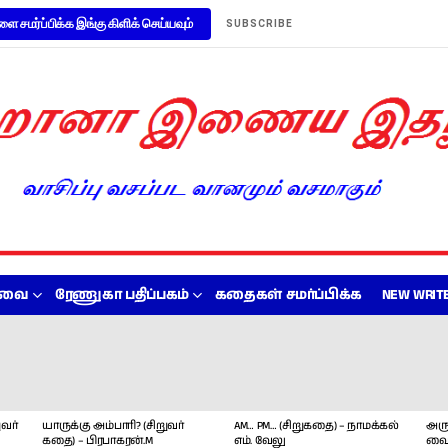
ளை சமர்ப்பிக்க இங்கு கிளிக் செய்யவும்
SUBSCRIBE
றவை
ரேணுகா பதிப்பகம்
கதைகள் சமர்ப்பிக்க
NEW WRITE
வர்
யாருக்கு அம்பாரி? (சிறுவர்
AM… PM… (சிறுகதை) – நாமக்கல்
அரு
கதை) – பிரபாகரன்.M
எம். வேலு
வை