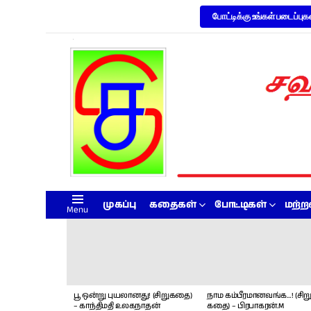
போட்டிக்கு உங்கள் படைப்புக
முகப்பு
கதைகள்
போட்டிகள்
மற்
Menu
LATEST
STORIES
பூ ஒன்று புயலானது! (சிறுகதை)
நாம கம்பீரமானவங்க…! (சிறு
– காந்திமதி உலகநாதன்
கதை) – பிரபாகரன்.M