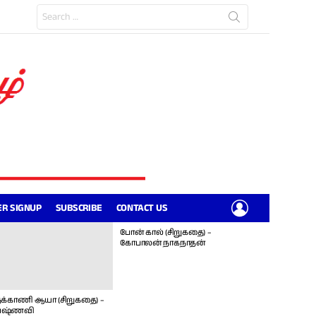
Search
for:
LOGIN
R SIGNUP
SUBSCRIBE
CONTACT US
போன் கால் (சிறுகதை) –
கோபாலன் நாகநாதன்
க்காணி ஆயா (சிறுகதை) –
ஷ்ணவி