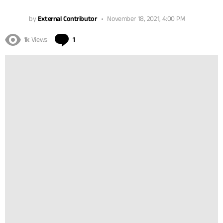
by
External Contributor
November 18, 2021, 4:00 PM
Comment
1k
Views
1