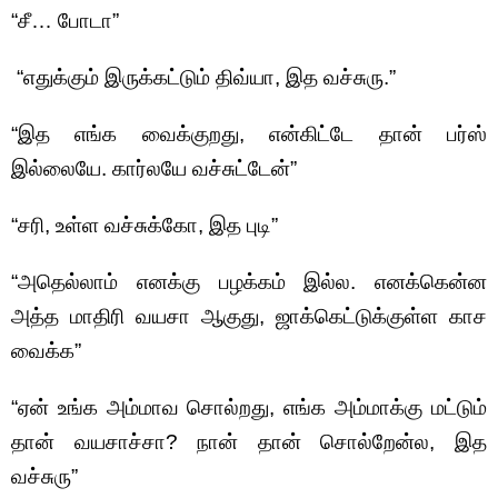
“சீ… போடா”
“எதுக்கும் இருக்கட்டும் திவ்யா, இத வச்சுரு.”
“இத எங்க வைக்குறது, என்கிட்டே தான் பர்ஸ்
இல்லையே. கார்லயே வச்சுட்டேன்”
“சரி, உள்ள வச்சுக்கோ, இத புடி”
“அதெல்லாம் எனக்கு பழக்கம் இல்ல. எனக்கென்ன
அத்த மாதிரி வயசா ஆகுது, ஜாக்கெட்டுக்குள்ள காச
வைக்க”
“ஏன் உங்க அம்மாவ சொல்றது, எங்க அம்மாக்கு மட்டும்
தான் வயசாச்சா? நான் தான் சொல்றேன்ல, இத
வச்சுரு”