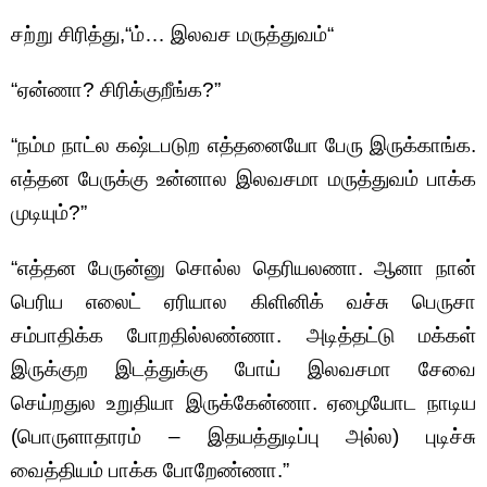
சற்று சிரித்து,“ம்… இலவச மருத்துவம்“
“ஏன்ணா? சிரிக்குறீங்க?”
“நம்ம நாட்ல கஷ்டபடுற எத்தனையோ பேரு இருக்காங்க.
எத்தன பேருக்கு உன்னால இலவசமா மருத்துவம் பாக்க
முடியும்?”
“எத்தன பேருன்னு சொல்ல தெரியலணா. ஆனா நான்
பெரிய எலைட் ஏரியால கிளினிக் வச்சு பெருசா
சம்பாதிக்க போறதில்லண்ணா. அடித்தட்டு மக்கள்
இருக்குற இடத்துக்கு போய் இலவசமா சேவை
செய்றதுல உறுதியா இருக்கேன்ணா. ஏழையோட நாடிய
(பொருளாதாரம் – இதயத்துடிப்பு அல்ல) புடிச்சு
வைத்தியம் பாக்க போறேண்ணா.”