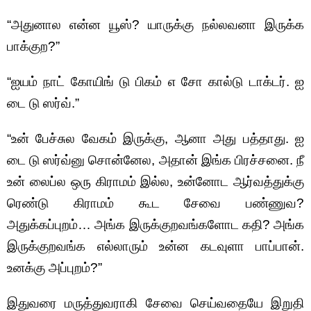
“அதுனால என்ன யூஸ்? யாருக்கு நல்லவனா இருக்க
பாக்குற?”
“ஐயம் நாட் கோயிங் டு பிகம் எ சோ கால்டு டாக்டர். ஐ
டை டு ஸர்வ்.”
“உன் பேச்சுல வேகம் இருக்கு, ஆனா அது பத்தாது. ஐ
டை டு ஸர்வ்னு சொன்னேல, அதான் இங்க பிரச்சனை. நீ
உன் லைப்ல ஒரு கிராமம் இல்ல, உன்னோட ஆர்வத்துக்கு
ரெண்டு கிராமம் கூட சேவை பண்ணுவ?
அதுக்கப்புறம்… அங்க இருக்குறவங்களோட கதி? அங்க
இருக்குறவங்க எல்லாரும் உன்ன கடவுளா பாப்பான்.
உனக்கு அப்புறம்?”
இதுவரை மருத்துவராகி சேவை செய்வதையே இறுதி