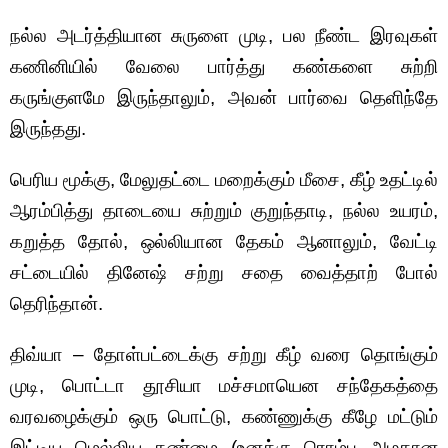
நல்ல அடர்த்தியான சுருளை முடி, பல நீண்ட இரவுகள்
கணினியில் வேலை பார்த்து கண்களை சுற்றி
கருங்குளமே இருந்தாலும், அவன் பார்வை தெளிந்தே
இருந்தது.
பெரிய மூக்கு, மேலுதட்டை மறைக்கும் மீசை,
கீழ் உதட்டில்
ஆரம்பித்து தாடையை சுற்றும் குறுந்தாடி,
நல்ல உயரம்,
கறுத்த தோல், ஒல்லியான தேகம் ஆனாலும், வேட்டி
சட்டையில் தினேஷ் சற்று சதை வைத்தாற் போல்
தெரிந்தான்.
திவ்யா – தோள்பட்டைக்கு சற்று கீழ் வரை தொங்கும்
முடி, பொட்டா தூசியா மச்சமாயென சந்தேகத்தை
வரவழைக்கும் ஒரு பொட்டு,
கண்ணுக்கு கீழே மட்டும்
இட்டிய மெல்லிய கண்மை (உனக்கு ரொம்ப அழகான