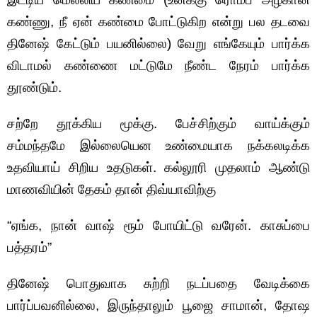
கண்ணு, நீ ஏன் கண்மை போட்டுகிற என்று பல தடவை
தினேஷ் கேட்டும் பயனில்லை) வேறு எங்கேயும் பார்க்க
விடாமல் கண்ணை மட்டுமே நீண்ட நேரம் பார்க்க
தூண்டும்.
சற்றே தூக்கிய மூக்கு. பேச்சிற்கும் வாய்க்கும்
சம்மந்தமே இல்லையென உண்மையாக நக்கலடிக்க
உதவியாய் சிறிய உதடுகள். கல்லூரி முதலாம் ஆண்டு
மாணவியின் தேகம் தான் திவ்யாவிற்கு
“ஏங்க, நான் வாஷ் ரூம் போயிட்டு வரேன். காசுப்பை
பத்தரம்”
தினேஷ் பொதுவாக சுற்றி நடப்பதை வேடிக்கை
பார்ப்பவனில்லை, இருந்தாலும் பூஜை சாமான், தோஷ