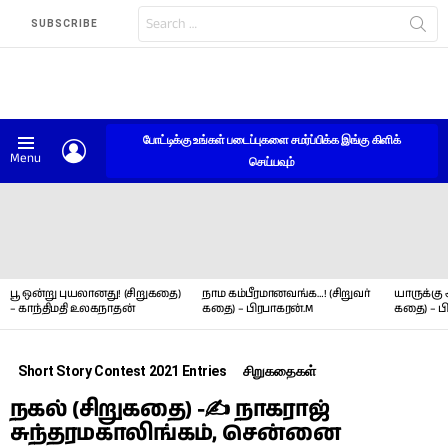
Search
SUBSCRIBE
for:
போட்டிக்கு உங்கள் படைப்புகளை சமர்ப்பிக்க இங்கு கிளிக்
LOGIN
Menu
செய்யவும்
LATEST
STORIES
பூ ஒன்று புயலானது! (சிறுகதை)
நாம கம்பீரமானவங்க…! (சிறுவர்
யாருக்கு 
– காந்திமதி உலகநாதன்
கதை) – பிரபாகரன்.M
கதை) – ப
Short Story Contest 2021 Entries
சிறுகதைகள்
நகல் (சிறுகதை) -✍ நாகராஜ்
சுந்தரமகாலிங்கம், சென்னை