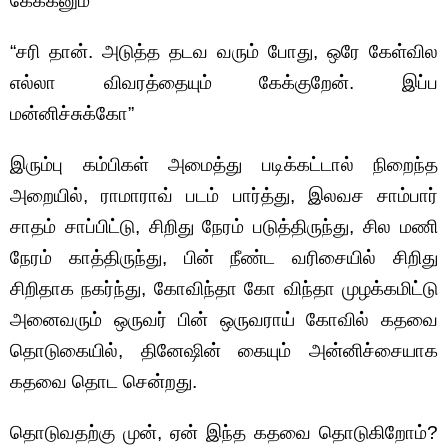
கேக்கனும்”
“சரி தான். அடுத்த தடவ வரும் போது, ஒரே கேள்வில
எல்லா விவரத்தையும் கேக்குறேன். இப்ப
மன்னிச்சுக்கோ”
இரும்பு கம்பிகள் அமைத்து படிக்கட்டால் நிறைந்த
அறையில், ராமாராவ் படம் பார்த்து, இலவச சாம்பார்
சாதம் சாப்பிட்டு, சிறிது நேரம் படுத்திருந்து, சில மணி
நேரம் காத்திருந்து, பின் நீண்ட வரிசையில் சிறிது
சிறிதாக நகர்ந்து, கோவிந்தா கோ விந்தா முழக்கமிட்டு
அனைவரும் ஒருவர் பின் ஒருவராய் கோவில் கதவை
தொடுகையில், தினேஷின் கையும் அன்னிச்சையாக
கதவை தொட சென்றது.
தொடுவதற்கு முன், ஏன் இந்த கதவை தொடுகிறோம்?