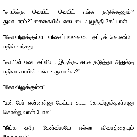
“சாமிக்கு வெயிட், வெயிட் எங்க குடுக்கணும்?
துலாபாரம்?” சைகையில், எடையை அழுத்தி கேட்டான்.
“கோவிலுக்குள்ள” விசைப்பலகையை தட்டிக் கொண்டே
பதில் வந்தது.
“காயின் எடை கம்மியா இருக்கு. காசு குடுத்தா அதுக்கு
பதிலா காயின் எங்க தருவாங்க?”
“கோவிலுக்குள்ள”
“உன் பேர் என்னன்னு கேட்டா கூட, கோவிலுக்குள்ளனு
சொல்லுவான் போல”
“நீங்க ஒரே கேள்விலயே எல்லா விவரத்தையும்