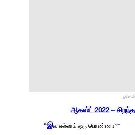
முதல் ம
ஆகஸ்ட்
2022 – சிறந்த 
“இ
வ எல்லாம் ஒரு பொண்ணா?”