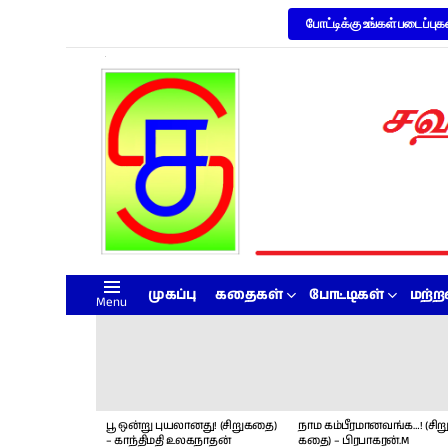
போட்டிக்கு உங்கள் படைப்புக
முகப்பு
கதைகள்
போட்டிகள்
மற்
Menu
LATEST
STORIES
பூ ஒன்று புயலானது! (சிறுகதை)
நாம கம்பீரமானவங்க…! (சிறு
– காந்திமதி உலகநாதன்
கதை) – பிரபாகரன்.M