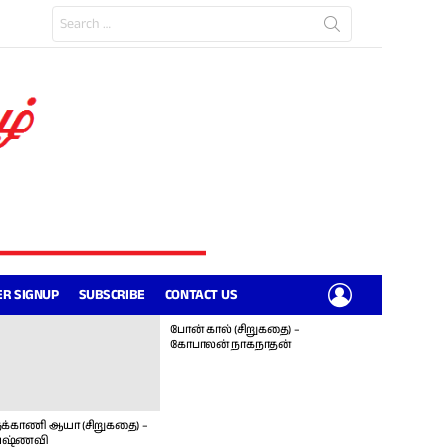
Search
for:
LOGIN
R SIGNUP
SUBSCRIBE
CONTACT US
போன் கால் (சிறுகதை) –
கோபாலன் நாகநாதன்
க்காணி ஆயா (சிறுகதை) –
ஷ்ணவி