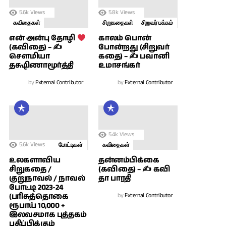
5.6k
Views
5.8k
Views
கவிதைகள்
சிறுகதைகள்
சிறுவர் பக்கம்
காலம் பொன்
என் அன்பு தோழி
போன்றது (சிறுவர்
(கவிதை) – ✍
கதை) – ✍ பவானி
சௌமியா
உமாசங்கர்
தக்ஷிணாமூர்த்தி
by
External Contributor
by
External Contributor
5.4k
Views
5.6k
Views
போட்டிகள்
கவிதைகள்
உலகளாவிய
தன்னம்பிக்கை
சிறுகதை /
(கவிதை) – ✍ கவி
குறுநாவல் / நாவல்
தா பாரதி
போட்டி 2023-24
(பரிசுத்தொகை
by
External Contributor
ரூபாய் 10,000 +
இலவசமாக புத்தகம்
பதிப்பிக்கும்