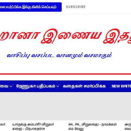
ளை சமர்ப்பிக்க இங்கு கிளிக் செய்யவும்
SUBSCRIBE
றவை
ரேணுகா பதிப்பகம்
கதைகள் சமர்ப்பிக்க
NEW WRITE
வர்
யாருக்கு அம்பாரி? (சிறுவர்
AM… PM… (சிறுகதை) – நாமக்கல்
அரு
கதை) – பிரபாகரன்.M
எம். வேலு
வை