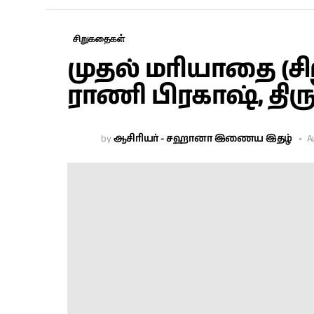
சிறுகதைகள்
முதல் மரியாதை (சி
ராணி பிரகாஷ், திருப
by
ஆசிரியர் - சஹானா இணைய இதழ்
A