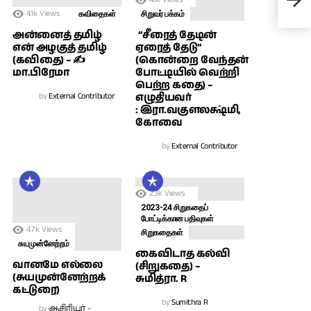
பார
4.1k
Views
கவிதைகள்
சிறுவர் பக்கம்
அன்னைத் தமிழ்
“சீரைத் தேடின்
என் அழகுத் தமிழ்
ஏரைத் தேடு”
(கவிதை) – ✍
(கொன்றை வேந்தன்
மா.பிரேமா
போட்டியில் வெற்றி
பெற்ற கதை) –
by
External Contributor
எழுதியவர்
: இரா.வகுளலக்ஷ்மி,
கோவை
by
External Contributor
2.3k
Views
2023-24 சிறுகதைப்
போட்டிக்கான பதிவுகள்
4.7k
Views
சிறுகதைகள்
சுயமுன்னேற்றம்
கைவிடாத கல்வி
வானமே எல்லை
(சிறுகதை) –
(சுயமுன்னேற்றக்
சுமித்ரா. R
கட்டுரை)
by
Sumithra R
by
ஆசிரியர் -