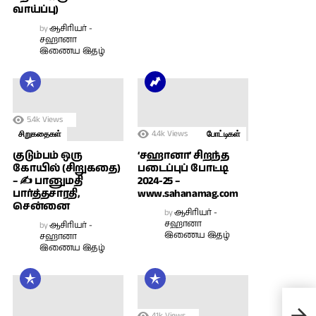
வாய்ப்பு)
by
ஆசிரியர் -
சஹானா
இணைய இதழ்
5.4k
Views
4.4k
Views
சிறுகதைகள்
போட்டிகள்
குடும்பம் ஒரு
‘சஹானா’ சிறந்த
கோயில் (சிறுகதை)
படைப்புப் போட்டி
– ✍ பானுமதி
2024-25 –
பார்த்தசாரதி,
www.sahanamag.com
சென்னை
by
ஆசிரியர் -
சஹானா
by
ஆசிரியர் -
இணைய இதழ்
சஹானா
இணைய இதழ்
வல்
4.1k
Views