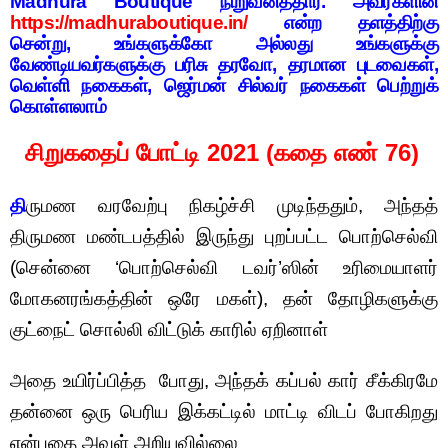
Madhura Boutique நிறுவனத்தார். அவர்களின்
https://madhuraboutique.in/
என்ற தளத்திற்கு
சென்று, உங்களுக்கோ அல்லது உங்களுக்கு
வேண்டியவர்களுக்கு பரிசு தரவோ, தரமான புடவைகள்,
வெள்ளி நகைகள், ஜெர்மன் சில்வர் நகைகள் பெற்றுக்
கொள்ளலாம்
சிறுகதைப் போட்டி 2021 (கதை எண் 76)
தி
ருமண வரவேற்பு நிகழ்ச்சி முடிந்ததும், அந்தத்
திருமண மண்டபத்தில் இருந்து புறப்பட்ட பொற்செல்வி
(சென்னை ‘பொற்செல்வி டவர்’ஸின் உரிமையாளர்
மோகனரங்கத்தின் ஒரே மகள்), தன் தோழிகளுக்கு
குட்நைட் சொல்லி விட்டுக் காரில் ஏறினாள்
அதை உயிர்ப்பித்த போது, அந்தக் கப்பல் கார் சீக்கிரமே
தன்னை ஒரு பெரிய இக்கட்டில் மாட்டி விடப் போகிறது
என்பதை அவள் அறியவில்லை