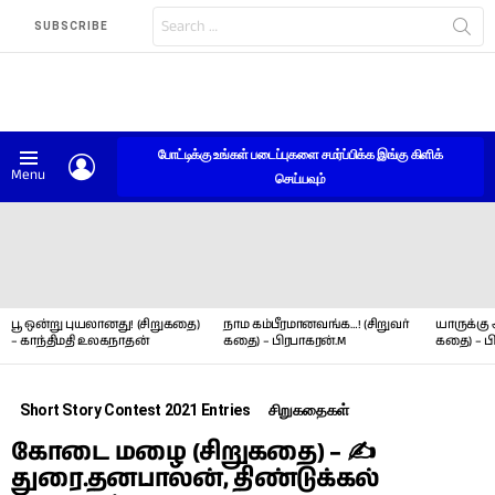
Search
SUBSCRIBE
for:
போட்டிக்கு உங்கள் படைப்புகளை சமர்ப்பிக்க இங்கு கிளிக்
LOGIN
Menu
செய்யவும்
LATEST
STORIES
பூ ஒன்று புயலானது! (சிறுகதை)
நாம கம்பீரமானவங்க…! (சிறுவர்
யாருக்கு 
– காந்திமதி உலகநாதன்
கதை) – பிரபாகரன்.M
கதை) – ப
Short Story Contest 2021 Entries
சிறுகதைகள்
கோடை மழை (சிறுகதை) – ✍
துரை.தனபாலன், திண்டுக்கல்