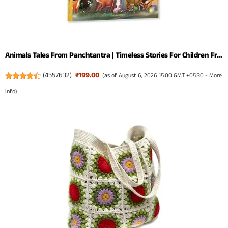
Animals Tales From Panchtantra | Timeless Stories For Children Fr...
(
4557632
)
₹199.00
(as of August 6, 2026 15:00 GMT +05:30 -
More
info
)