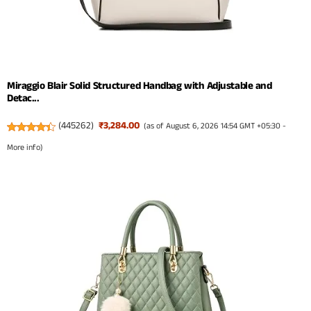
Miraggio Blair Solid Structured Handbag with Adjustable and
Detac...
(
445262
)
₹3,284.00
(as of August 6, 2026 14:54 GMT +05:30 -
More info
)