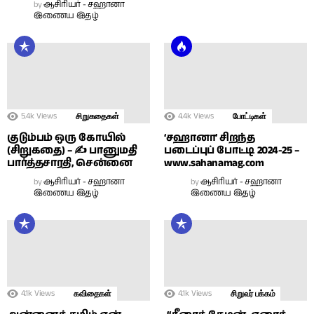
by
ஆசிரியர் - சஹானா
இணைய இதழ்
5.4k
Views
4.4k
Views
சிறுகதைகள்
போட்டிகள்
குடும்பம் ஒரு கோயில்
‘சஹானா’ சிறந்த
(சிறுகதை) – ✍ பானுமதி
படைப்புப் போட்டி 2024-25 –
பார்த்தசாரதி, சென்னை
www.sahanamag.com
by
ஆசிரியர் - சஹானா
by
ஆசிரியர் - சஹானா
இணைய இதழ்
இணைய இதழ்
4.1k
Views
4.1k
Views
கவிதைகள்
சிறுவர் பக்கம்