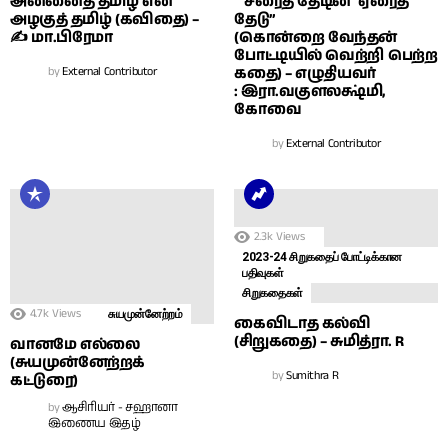
அன்னைத் தமிழ் என்
“சீரைத் தேடின் ஏரைத்
அழகுத் தமிழ் (கவிதை) –
தேடு”
✍ மா.பிரேமா
(கொன்றை வேந்தன்
போட்டியில் வெற்றி பெற்ற
by
External Contributor
கதை) – எழுதியவர்
: இரா.வகுளலக்ஷ்மி,
கோவை
by
External Contributor
2.3k
Views
2023-24 சிறுகதைப் போட்டிக்கான
பதிவுகள்
சிறுகதைகள்
4.7k
Views
சுயமுன்னேற்றம்
கைவிடாத கல்வி
(சிறுகதை) – சுமித்ரா. R
வானமே எல்லை
(சுயமுன்னேற்றக்
by
Sumithra R
கட்டுரை)
by
ஆசிரியர் - சஹானா
இணைய இதழ்