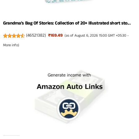
Grandma's Bag Of Stories: Collection of 20+ Illustrated short sto...
(
46521382
)
₹169.49
(as of August 6, 2026 15:00 GMT +05:30 -
More info
)