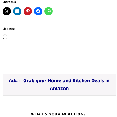
Share this:
Like this:
L
o
a
d
i
n
Ad# :
Grab your Home and Kitchen Deals in
g
Amazon
…
WHAT'S YOUR REACTION?