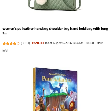
women's pu leather handbag shoulder bag hand held bag with long
s...
(
3853
)
₹220.00
(as of August 6, 2026 14:54 GMT +05:30 -
More
info
)