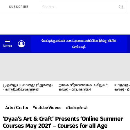
Search
SUBSCRIBE
for:
போட்டிக்கு உங்கள் படைப்புகளை சமர்ப்பிக்க இங்கு கிளிக்
LOGIN
Menu
செய்யவும்
LATEST
STORIES
பூ ஒன்று புயலானது! (சிறுகதை)
நாம கம்பீரமானவங்க…! (சிறுவர்
யாருக்கு 
– காந்திமதி உலகநாதன்
கதை) – பிரபாகரன்.M
கதை) – ப
Arts / Crafts
Youtube Videos
விளம்பரங்கள்
‘Dyaa’s Art & Craft’ Presents ‘Online Summer
Courses May 2021’ – Courses for all Age