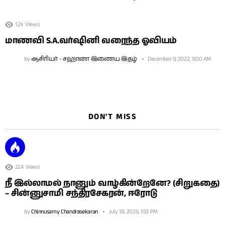
1.2k
Views
மாணவி S.A.வர்ஷினி வரைந்த ஓவியம்
by
ஆசிரியர் - சஹானா இணைய இதழ்
December 9, 2022, 9:00 AM
DON'T MISS
224
Views
நீ இல்லாமல் நானும் வாழ்கின்றேனே? (சிறுகதை)
– சின்னுசாமி சந்திரசேகரன், ஈரோடு
by
Chinnusamy Chandrasekaran
July 18, 2026, 1:53 PM