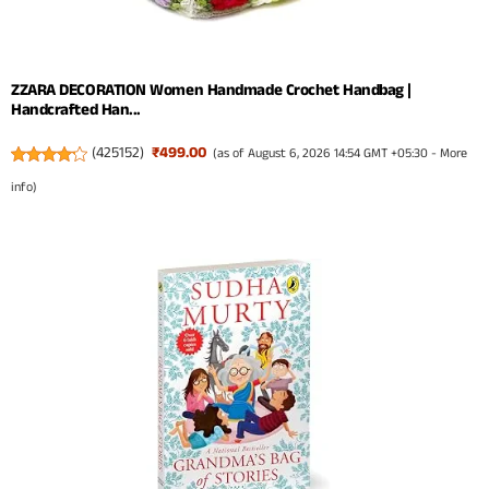
ZZARA DECORATION Women Handmade Crochet Handbag |
Handcrafted Han...
(
425152
)
₹499.00
(as of August 6, 2026 14:54 GMT +05:30 -
More
info
)