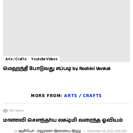
Arts / Crafts
Youtube Videos
மெஹந்தி போடுவது எப்படி by Roshini Venkat
MORE FROM:
ARTS / CRAFTS
1.8k
Views
மாணவி சௌந்தர்ய லக்ஷ்மி வரைந்த ஓவியம்
by
ஆசிரியர் - சஹானா இணைய இதழ்
December 24, 2022, 9:00 AM