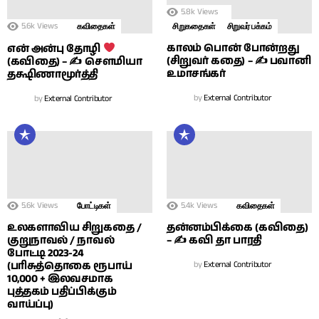
5.8k
Views
5.6k
Views
கவிதைகள்
சிறுகதைகள்
சிறுவர் பக்கம்
காலம் பொன் போன்றது
என் அன்பு தோழி
(சிறுவர் கதை) – ✍ பவானி
(கவிதை) – ✍ சௌமியா
உமாசங்கர்
தக்ஷிணாமூர்த்தி
by
External Contributor
by
External Contributor
5.6k
Views
5.4k
Views
போட்டிகள்
கவிதைகள்
உலகளாவிய சிறுகதை /
தன்னம்பிக்கை (கவிதை)
குறுநாவல் / நாவல்
– ✍ கவி தா பாரதி
போட்டி 2023-24
(பரிசுத்தொகை ரூபாய்
by
External Contributor
10,000 + இலவசமாக
புத்தகம் பதிப்பிக்கும்
வாய்ப்பு)