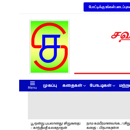
போட்டிக்கு உங்கள் படைப்புக
முகப்பு
கதைகள்
போட்டிகள்
மற்
Menu
LATEST
STORIES
பூ ஒன்று புயலானது! (சிறுகதை)
நாம கம்பீரமானவங்க…! (சிறு
– காந்திமதி உலகநாதன்
கதை) – பிரபாகரன்.M