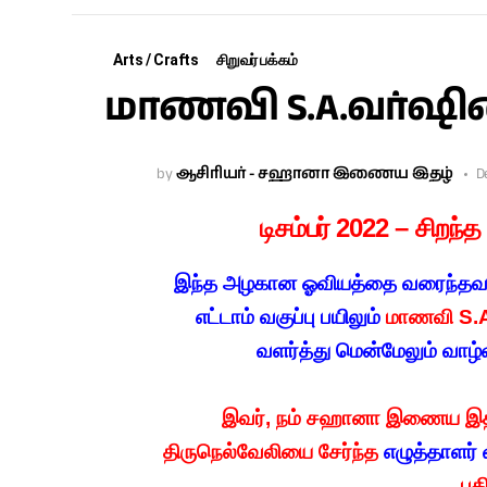
Arts / Crafts
சிறுவர் பக்கம்
மாணவி S.A.வர்ஷி
by
ஆசிரியர் - சஹானா இணைய இதழ்
D
டிசம்பர் 2022 – சிறந்த
இந்த அழகான ஓவியத்தை வரைந்தவர், 
எட்டாம் வகுப்பு பயிலும்
மாணவி S.A
வளர்த்து மென்மேலும் வாழ்
இவர், நம் சஹானா இணைய இதழி
திருநெல்வேலியை சேர்ந்த
எழுத்தாளர்
பக