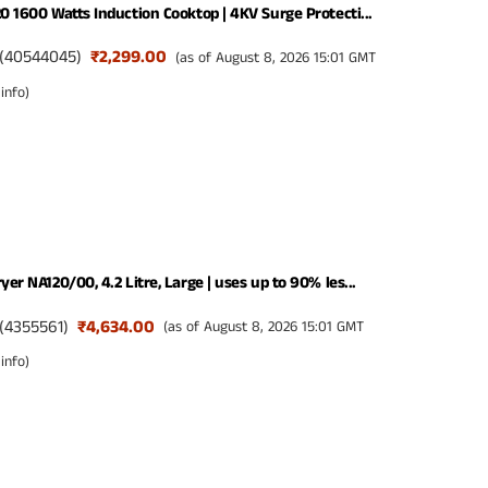
20 1600 Watts Induction Cooktop | 4KV Surge Protecti...
(
40544045
)
₹2,299.00
(as of August 8, 2026 15:01 GMT
info
)
yer NA120/00, 4.2 Litre, Large | uses up to 90% les...
(
4355561
)
₹4,634.00
(as of August 8, 2026 15:01 GMT
info
)