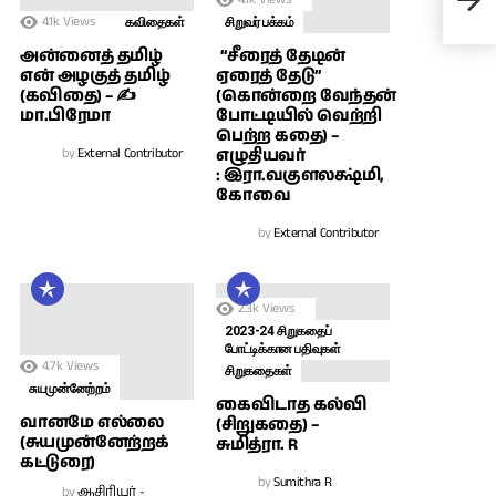
அமெ
4.1k
Views
கவிதைகள்
சிறுவர் பக்கம்
அன்னைத் தமிழ்
“சீரைத் தேடின்
என் அழகுத் தமிழ்
ஏரைத் தேடு”
(கவிதை) – ✍
(கொன்றை வேந்தன்
மா.பிரேமா
போட்டியில் வெற்றி
பெற்ற கதை) –
by
External Contributor
எழுதியவர்
: இரா.வகுளலக்ஷ்மி,
கோவை
by
External Contributor
2.3k
Views
2023-24 சிறுகதைப்
போட்டிக்கான பதிவுகள்
4.7k
Views
சிறுகதைகள்
சுயமுன்னேற்றம்
கைவிடாத கல்வி
வானமே எல்லை
(சிறுகதை) –
(சுயமுன்னேற்றக்
சுமித்ரா. R
கட்டுரை)
by
Sumithra R
by
ஆசிரியர் -