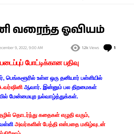
னி வரைந்த ஓவியம்
Comment
ecember 9, 2022, 9:00 AM
1.2k
Views
1
 படைப்புப் போட்டிக்கான பதிவு
பெங்களூரில் உள்ள ஒரு தனியார் பள்ளியில்
.வர்ஷினி
ஆவார். இன்னும் பல திறமைகள்
வில் மேன்மையுற நல்வாழ்த்துக்கள்.
ல் தொடர்ந்து கதைகள் எழுதி வரும்,
 வள்ளி
அவர்களின் பேத்தி என்பதை மகிழ்வுடன்
ிர்கிறோம்
.