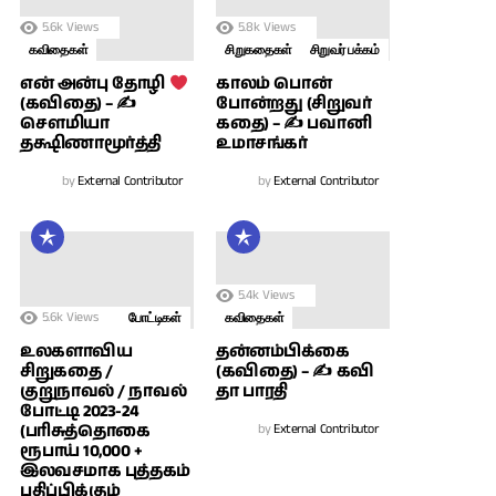
5.6k
Views
5.8k
Views
கவிதைகள்
சிறுகதைகள்
சிறுவர் பக்கம்
காலம் பொன்
என் அன்பு தோழி
போன்றது (சிறுவர்
(கவிதை) – ✍
கதை) – ✍ பவானி
சௌமியா
உமாசங்கர்
தக்ஷிணாமூர்த்தி
by
External Contributor
by
External Contributor
5.4k
Views
5.6k
Views
போட்டிகள்
கவிதைகள்
உலகளாவிய
தன்னம்பிக்கை
சிறுகதை /
(கவிதை) – ✍ கவி
குறுநாவல் / நாவல்
தா பாரதி
போட்டி 2023-24
(பரிசுத்தொகை
by
External Contributor
ரூபாய் 10,000 +
இலவசமாக புத்தகம்
பதிப்பிக்கும்