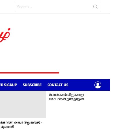
Search
for:
LOGIN
R SIGNUP
SUBSCRIBE
CONTACT US
போன் கால் (சிறுகதை) –
கோபாலன் நாகநாதன்
க்காணி ஆயா (சிறுகதை) –
ஷ்ணவி