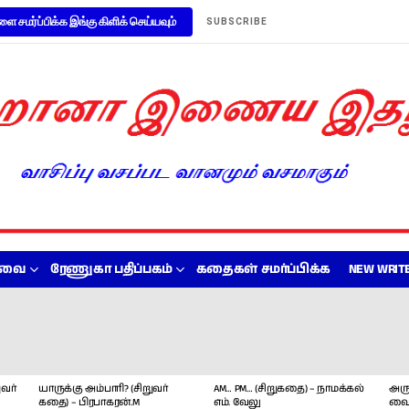
ளை சமர்ப்பிக்க இங்கு கிளிக் செய்யவும்
SUBSCRIBE
றவை
ரேணுகா பதிப்பகம்
கதைகள் சமர்ப்பிக்க
NEW WRITE
வர்
யாருக்கு அம்பாரி? (சிறுவர்
AM… PM… (சிறுகதை) – நாமக்கல்
அரு
கதை) – பிரபாகரன்.M
எம். வேலு
வை