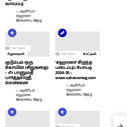
வாய்ப்பு)
by
ஆசிரியர் -
சஹானா
இணைய இதழ்
5.4k
Views
4.4k
Views
சிறுகதைகள்
போட்டிகள்
குடும்பம் ஒரு
‘சஹானா’ சிறந்த
கோயில் (சிறுகதை)
படைப்புப் போட்டி
– ✍ பானுமதி
2024-25 –
பார்த்தசாரதி,
www.sahanamag.com
சென்னை
by
ஆசிரியர் -
சஹானா
by
ஆசிரியர் -
இணைய இதழ்
சஹானா
இணைய இதழ்
காத
(இறு
4.1k
Views