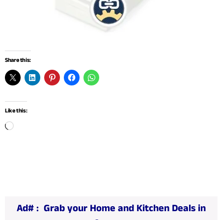
Share this:
Like this:
L
o
a
d
i
n
Ad# :
Grab your Home and Kitchen Deals in
g