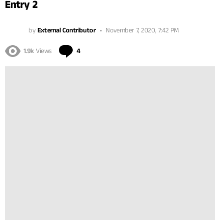
Entry 2
by
External Contributor
November 7, 2020, 7:42 PM
Comments
1.9k
Views
4