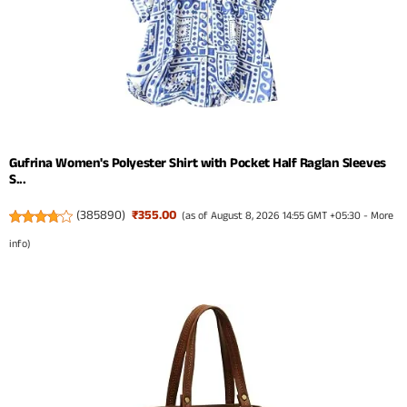
Gufrina Women's Polyester Shirt with Pocket Half Raglan Sleeves
S...
(
385890
)
₹355.00
(as of August 8, 2026 14:55 GMT +05:30 -
More
info
)