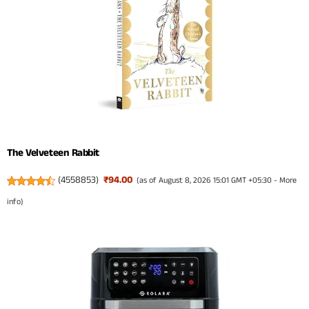
The Velveteen Rabbit
(
4558853
)
₹94.00
(as of August 8, 2026 15:01 GMT +05:30 -
More
info
)