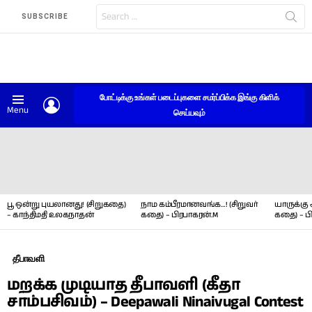
Search
SUBSCRIBE
for:
போட்டிக்கு உங்கள் படைப்புகளை சமர்ப்பிக்க இங்கு கிளிக்
LOGIN
Menu
செய்யவும்
LATEST
STORIES
பூ ஒன்று புயலானது! (சிறுகதை)
நாம கம்பீரமானவங்க…! (சிறுவர்
யாருக்கு 
– காந்திமதி உலகநாதன்
கதை) – பிரபாகரன்.M
கதை) – ப
தீபாவளி
மறக்க முடியாத தீபாவளி (கீதா
சாம்பசிவம்) – Deepawali Ninaivugal Contest