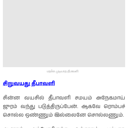
மறக்க முடியாத தீபாவளி
சிறுவயது தீபாவளி
சின்ன வயசில் தீபாவளி சமயம் அநேகமாய்
ஜுரம் வந்து படுத்திருப்பேன். ஆகவே ரொம்பச்
சொல்ல ஒண்ணும் இல்லைனே சொல்லணும்.