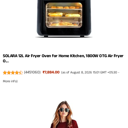
SOLARA 12L Air Fryer Oven for Home Kitchen, 1800W OTG Air Fryer
O...
(
4451060
)
₹7,884.00
(as of August 8, 2026 15:01 GMT +05:30 -
More info
)