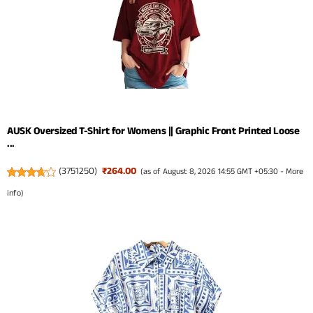
AUSK Oversized T-Shirt for Womens || Graphic Front Printed Loose
...
(
3751250
)
₹264.00
(as of August 8, 2026 14:55 GMT +05:30 -
More
info
)