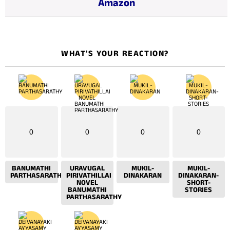
Amazon
…
WHAT'S YOUR REACTION?
0
0
0
0
BANUMATHI
URAVUGAL
MUKIL-
MUKIL-
PARTHASARATHY
PIRIVATHILLAI
DINAKARAN
DINAKARAN-
NOVEL
SHORT-
BANUMATHI
STORIES
PARTHASARATHY