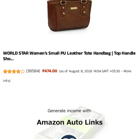
WORLD STAR Women's Small PU Leather Tote Handbag | Top Handle
Sho...
(
38584
)
₹474.00
(as of August 8, 2026 14:54 GMT +05:30 -
More
info
)