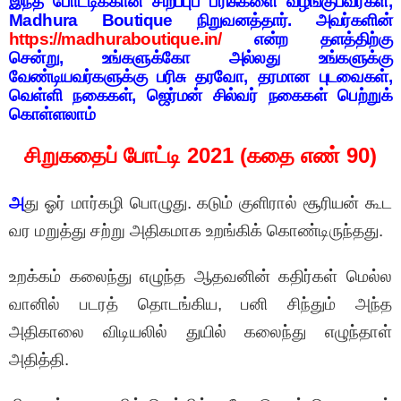
இந்த போட்டிக்கான சிறப்புப் பரிசுகளை வழங்குபவர்கள்,
Madhura Boutique நிறுவனத்தார். அவர்களின்
https://madhuraboutique.in/
என்ற தளத்திற்கு
சென்று, உங்களுக்கோ அல்லது உங்களுக்கு
வேண்டியவர்களுக்கு பரிசு தரவோ, தரமான புடவைகள்,
வெள்ளி நகைகள், ஜெர்மன் சில்வர் நகைகள் பெற்றுக்
கொள்ளலாம்
சிறுகதைப் போட்டி 2021 (கதை எண் 90)
அ
து ஓர் மார்கழி பொழுது. கடும் குளிரால் சூரியன் கூட
வர மறுத்து சற்று அதிகமாக உறங்கிக் கொண்டிருந்தது.‌
உறக்கம் கலைந்து எழுந்த ஆதவனின் கதிர்கள் மெல்ல
வானில் படரத் தொடங்கிய, பனி சிந்தும் அந்த
அதிகாலை விடியலில் துயில் கலைந்து எழுந்தாள்
அதித்தி.