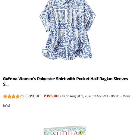
Gufrina Women's Polyester Shirt with Pocket Half Raglan Sleeves
S...
(
385890
)
₹355.00
(as of August 9, 2026 14:55 GMT +05:30 -
More
info
)