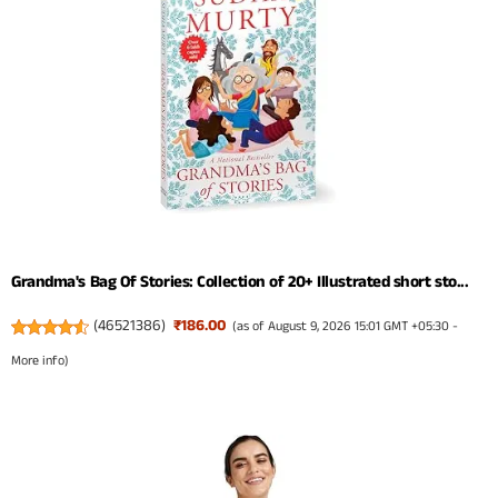
Grandma's Bag Of Stories: Collection of 20+ Illustrated short sto...
(
46521386
)
₹186.00
(as of August 9, 2026 15:01 GMT +05:30 -
More info
)