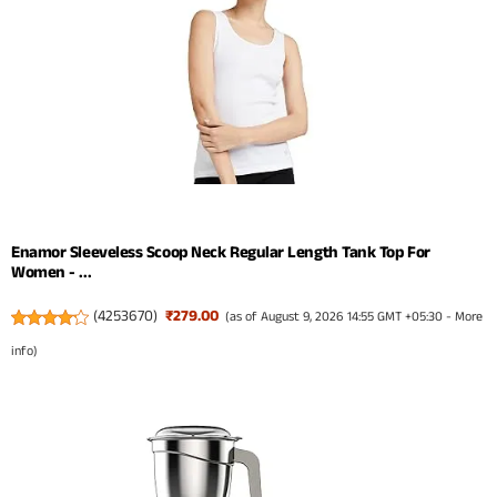
Enamor Sleeveless Scoop Neck Regular Length Tank Top For
Women - ...
(
4253670
)
₹279.00
(as of August 9, 2026 14:55 GMT +05:30 -
More
info
)