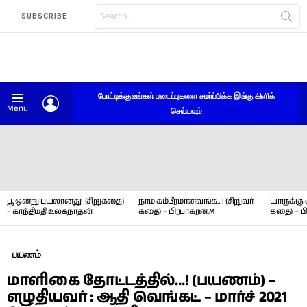
Search
SUBSCRIBE
for:
போட்டிக்கு உங்கள் படைப்புகளை சமர்ப்பிக்க இங்கு கிளிக்
LOGIN
Menu
செய்யவும்
LATEST
STORIES
பூ ஒன்று புயலானது! (சிறுகதை)
நாம கம்பீரமானவங்க…! (சிறுவர்
யாருக்கு 
– காந்திமதி உலகநாதன்
கதை) – பிரபாகரன்.M
கதை) – ப
பயணம்
மாளிகை தோட்டத்தில்…! (பயணம்) –
எழுதியவர் : ஆதி வெங்கட் – மார்ச் 2021