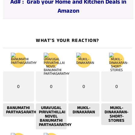
Ad# :
Grab your Home and Kitchen Deals in
g
Amazon
…
WHAT'S YOUR REACTION?
0
0
0
0
BANUMATHI
URAVUGAL
MUKIL-
MUKIL-
PARTHASARATHY
PIRIVATHILLAI
DINAKARAN
DINAKARAN-
NOVEL
SHORT-
BANUMATHI
STORIES
PARTHASARATHY