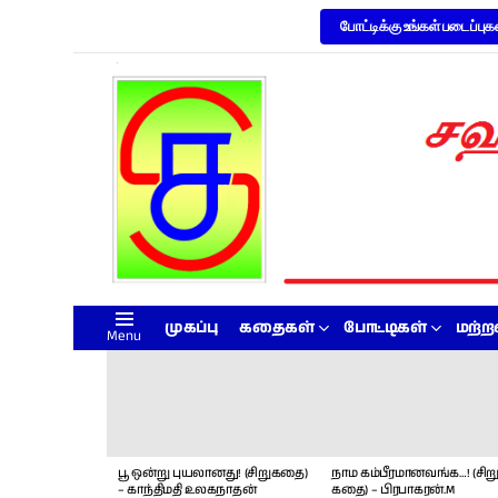
போட்டிக்கு உங்கள் படைப்புக
முகப்பு
கதைகள்
போட்டிகள்
மற்
Menu
LATEST
STORIES
பூ ஒன்று புயலானது! (சிறுகதை)
நாம கம்பீரமானவங்க…! (சிறு
– காந்திமதி உலகநாதன்
கதை) – பிரபாகரன்.M