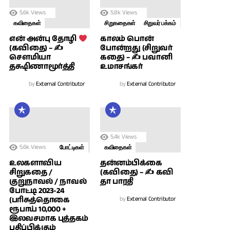
5.6k
Views
5.8k
Views
கவிதைகள்
சிறுகதைகள்
சிறுவர் பக்கம்
காலம் பொன்
என் அன்பு தோழி
போன்றது (சிறுவர்
(கவிதை) – ✍
கதை) – ✍ பவானி
சௌமியா
உமாசங்கர்
தக்ஷிணாமூர்த்தி
by
External Contributor
by
External Contributor
5.4k
Views
5.6k
Views
போட்டிகள்
கவிதைகள்
உலகளாவிய
தன்னம்பிக்கை
சிறுகதை /
(கவிதை) – ✍ கவி
குறுநாவல் / நாவல்
தா பாரதி
போட்டி 2023-24
(பரிசுத்தொகை
by
External Contributor
ரூபாய் 10,000 +
இலவசமாக புத்தகம்
பதிப்பிக்கும்