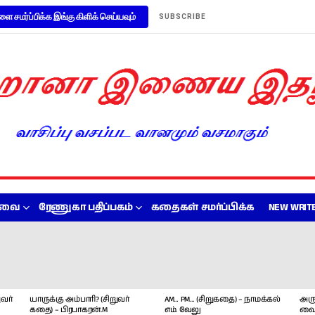
ளை சமர்ப்பிக்க இங்கு கிளிக் செய்யவும்
SUBSCRIBE
றவை
ரேணுகா பதிப்பகம்
கதைகள் சமர்ப்பிக்க
NEW WRITE
வர்
யாருக்கு அம்பாரி? (சிறுவர்
AM… PM… (சிறுகதை) – நாமக்கல்
அரு
கதை) – பிரபாகரன்.M
எம். வேலு
வை