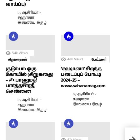
வாய்ப்பு)
by
ஆசிரியர் -
சஹானா
இணைய இதழ்
5.4k
Views
4.4k
Views
சிறுகதைகள்
போட்டிகள்
குடும்பம் ஒரு
‘சஹானா’ சிறந்த
கோயில் (சிறுகதை)
படைப்புப் போட்டி
– ✍ பானுமதி
2024-25 –
பார்த்தசாரதி,
www.sahanamag.com
சென்னை
by
ஆசிரியர் -
சஹானா
by
ஆசிரியர் -
இணைய இதழ்
சஹானா
இணைய இதழ்
பேர
மணம
4.1k
Views