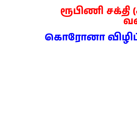
ரூபிணி சக்தி
வ
கொரோனா விழிப்