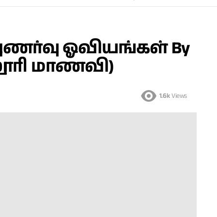
ணர்வு ஓவியங்கள் By
்லூரி மாணவி)
1.6k
Views