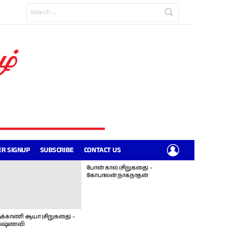
Search
for:
LOGIN
R SIGNUP
SUBSCRIBE
CONTACT US
போன் கால் (சிறுகதை) –
கோபாலன் நாகநாதன்
க்காணி ஆயா (சிறுகதை) –
ஷ்ணவி