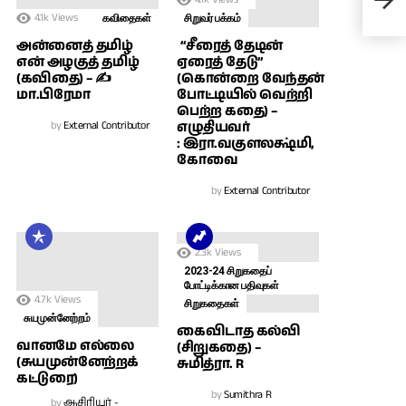
சோழ
4.1k
Views
செல
கவிதைகள்
சிறுவர் பக்கம்
அன்னைத் தமிழ்
“சீரைத் தேடின்
என் அழகுத் தமிழ்
ஏரைத் தேடு”
(கவிதை) – ✍
(கொன்றை வேந்தன்
மா.பிரேமா
போட்டியில் வெற்றி
பெற்ற கதை) –
by
External Contributor
எழுதியவர்
: இரா.வகுளலக்ஷ்மி,
கோவை
by
External Contributor
2.3k
Views
2023-24 சிறுகதைப்
போட்டிக்கான பதிவுகள்
4.7k
Views
சிறுகதைகள்
சுயமுன்னேற்றம்
கைவிடாத கல்வி
வானமே எல்லை
(சிறுகதை) –
(சுயமுன்னேற்றக்
சுமித்ரா. R
கட்டுரை)
by
Sumithra R
by
ஆசிரியர் -