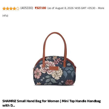
(
405330
)
₹327.00
(as of August 8, 2026 14:55 GMT +05:30 -
More
info
)
SHAMRIZ Small Hand Bag for Women | Mini Top Handle Handbag
with D...