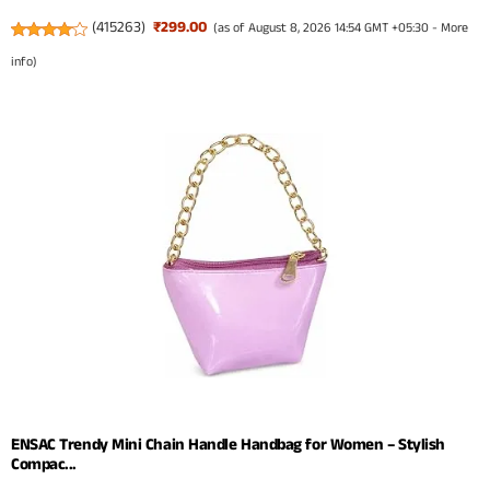
(
415263
)
₹299.00
(as of August 8, 2026 14:54 GMT +05:30 -
More
info
)
ENSAC Trendy Mini Chain Handle Handbag for Women – Stylish
Compac...