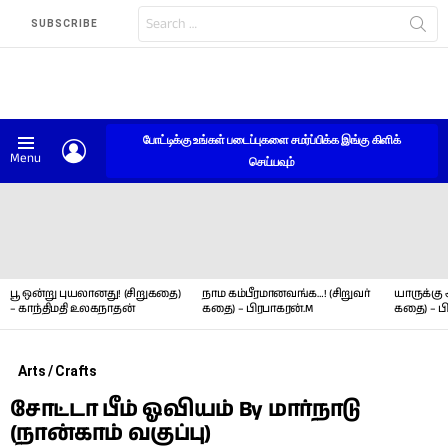
Search
SUBSCRIBE
for:
போட்டிக்கு உங்கள் படைப்புகளை சமர்ப்பிக்க இங்கு கிளிக்
LOGIN
Menu
செய்யவும்
LATEST
STORIES
பூ ஒன்று புயலானது! (சிறுகதை)
நாம கம்பீரமானவங்க…! (சிறுவர்
யாருக்கு 
– காந்திமதி உலகநாதன்
கதை) – பிரபாகரன்.M
கதை) – ப
Arts / Crafts
சோட்டா பீம் ஓவியம் By மார்நாடு
(நான்காம் வகுப்பு)