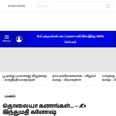
Search
SUBSCRIBE
for:
போட்டிக்கு உங்கள் படைப்புகளை சமர்ப்பிக்க இங்கு கிளிக்
LOGIN
Menu
செய்யவும்
LATEST
STORIES
பூ ஒன்று புயலானது! (சிறுகதை)
நாம கம்பீரமானவங்க…! (சிறுவர்
யாருக்கு 
– காந்திமதி உலகநாதன்
கதை) – பிரபாகரன்.M
கதை) – ப
பயணம்
தொலையா கணங்கள்… – ✍
இந்துமதி கணேஷ்