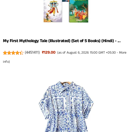
My First Mythology Tale (Illustrated) (Set of 5 Books) (Hindi) - ...
(
4451411
)
₹129.00
(as of August 6, 2026 15:00 GMT +05:30 -
More
info
)