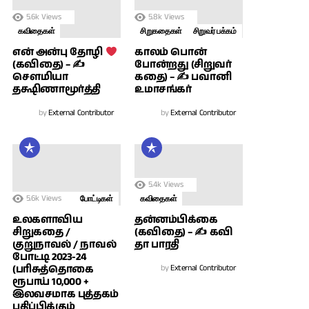
5.6k
Views
5.8k
Views
கவிதைகள்
சிறுகதைகள்
சிறுவர் பக்கம்
காலம் பொன்
என் அன்பு தோழி
போன்றது (சிறுவர்
(கவிதை) – ✍
கதை) – ✍ பவானி
சௌமியா
உமாசங்கர்
தக்ஷிணாமூர்த்தி
by
External Contributor
by
External Contributor
5.4k
Views
5.6k
Views
போட்டிகள்
கவிதைகள்
உலகளாவிய
தன்னம்பிக்கை
சிறுகதை /
(கவிதை) – ✍ கவி
குறுநாவல் / நாவல்
தா பாரதி
போட்டி 2023-24
(பரிசுத்தொகை
by
External Contributor
ரூபாய் 10,000 +
இலவசமாக புத்தகம்
பதிப்பிக்கும்