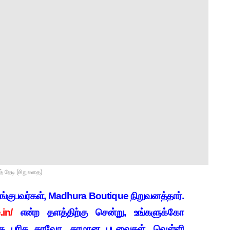
் தேடி (சிறுகதை)
ழங்குபவர்கள், Madhura Boutique நிறுவனத்தார்.
in/
என்ற தளத்திற்கு சென்று, உங்களுக்கோ
்கு பரிசு தரவோ, தரமான புடவைகள், வெள்ளி