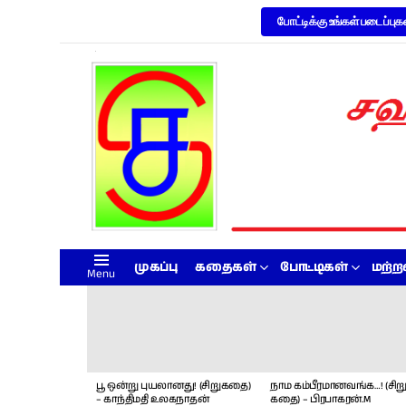
போட்டிக்கு உங்கள் படைப்புக
முகப்பு
கதைகள்
போட்டிகள்
மற்
Menu
LATEST
STORIES
பூ ஒன்று புயலானது! (சிறுகதை)
நாம கம்பீரமானவங்க…! (சிறு
– காந்திமதி உலகநாதன்
கதை) – பிரபாகரன்.M