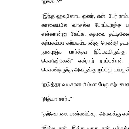
“நீங்க..?”
“இந்த ஹவுஸோட ஓனர், என் பேர் ராம்ப
காலையிலே வாசல்ல போட்டிருந்த 
என்னான்னு கேட்க, கதவை தட்டினேன்.
கற்பகம்மா கற்பகம்மான்னு ரெண்டு தடவ
நுழைஞ்சு பார்த்தா இப்படியிரு
கொடுத்தேன்” என்றார் ராம்பத்ரன் 
கொண்டிருந்த அவருக்கு ஐம்பது வயதுக்க
“நடுத்தர வயசான அம்மா பேரு கற்பக
“நித்யா சார்..”
“தற்கொலை பண்ணிக்கற அளவுக்கு என்ன
“இல்ல சார், இங்க யாரு சார் பக்க