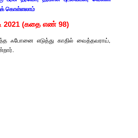
றுக் கொள்ளலாம்
டி 2021 (கதை எண் 98)
ித்த ஃபோனை எடுத்து காதில் வைத்தவராய்,
்றார்.