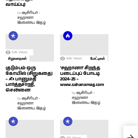
வாய்ப்பு)
by
ஆசிரியர் -
சஹானா
இணைய இதழ்
5.4k
Views
4.4k
Views
சிறுகதைகள்
போட்டிகள்
குடும்பம் ஒரு
‘சஹானா’ சிறந்த
கோயில் (சிறுகதை)
படைப்புப் போட்டி
– ✍ பானுமதி
2024-25 –
பார்த்தசாரதி,
www.sahanamag.com
சென்னை
by
ஆசிரியர் -
சஹானா
by
ஆசிரியர் -
இணைய இதழ்
சஹானா
இணைய இதழ்
நிரா
4.1k
Views