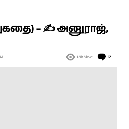
றுகதை) – ✍ அனுராஜ்,
PM
1.9k
Views
12
Comments