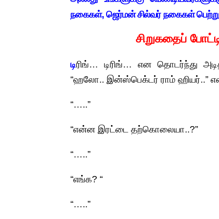
நகைகள், ஜெர்மன் சில்வர் நகைகள் பெற்
சிறுகதைப் போட்
டி
ரிங்… டிரிங்… என தொடர்ந்து அட
“ஹலோ.. இன்ஸ்பெக்டர் ராம் ஹியர்..” என
“…..”
“என்ன இரட்டை தற்கொலையா..?”
“…..”
“எங்க? “
“…..”