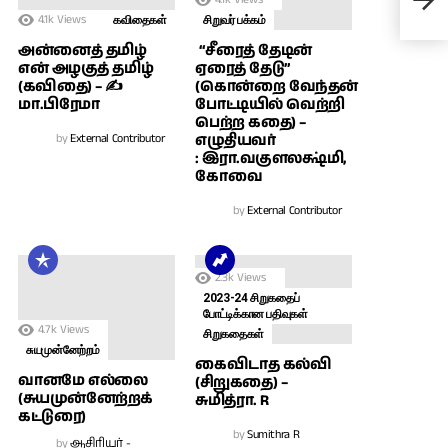
மா.
4.1k
Views
கவிதைகள்
சிறுவர் பக்கம்
அன்னைத் தமிழ்
“சீரைத் தேடின்
என் அழகுத் தமிழ்
ஏரைத் தேடு”
(கவிதை) – ✍
(கொன்றை வேந்தன்
மா.பிரேமா
போட்டியில் வெற்றி
பெற்ற கதை) –
by
External Contributor
எழுதியவர்
: இரா.வகுளலக்ஷ்மி,
கோவை
by
External Contributor
2.3k
Views
2023-24 சிறுகதைப்
போட்டிக்கான பதிவுகள்
4.7k
Views
சிறுகதைகள்
சுயமுன்னேற்றம்
கைவிடாத கல்வி
வானமே எல்லை
(சிறுகதை) –
(சுயமுன்னேற்றக்
சுமித்ரா. R
கட்டுரை)
by
Sumithra R
by
ஆசிரியர் -