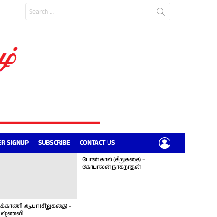
Search
for:
LOGIN
R SIGNUP
SUBSCRIBE
CONTACT US
போன் கால் (சிறுகதை) –
கோபாலன் நாகநாதன்
க்காணி ஆயா (சிறுகதை) –
ஷ்ணவி