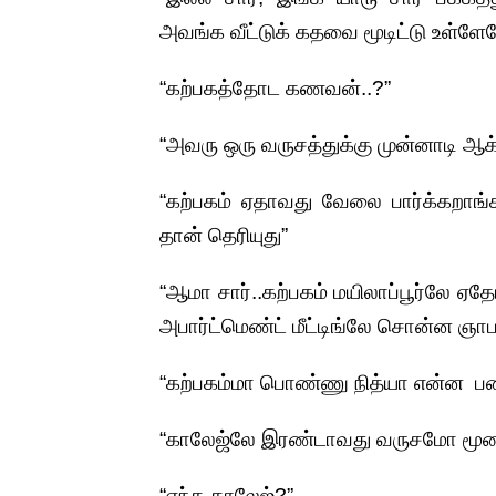
அவங்க வீட்டுக் கதவை மூடிட்டு உள்ளேய
“கற்பகத்தோட கணவன்..?”
“அவரு ஒரு வருசத்துக்கு முன்னாடி ஆக்
“கற்பகம் ஏதாவது வேலை பார்க்கறா
தான் தெரியுது”
“ஆமா சார்..கற்பகம் மயிலாப்பூர்லே 
அபார்ட்மெண்ட் மீட்டிங்லே சொன்ன ஞாப
“கற்பகம்மா பொண்ணு நித்யா என்ன ப
“காலேஜ்லே இரண்டாவது வருசமோ மூணா
“எந்த காலேஜ்?”