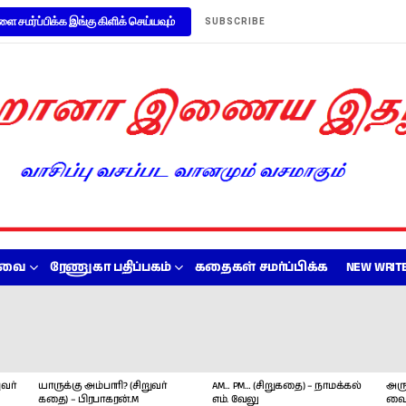
ளை சமர்ப்பிக்க இங்கு கிளிக் செய்யவும்
SUBSCRIBE
றவை
ரேணுகா பதிப்பகம்
கதைகள் சமர்ப்பிக்க
NEW WRITE
வர்
யாருக்கு அம்பாரி? (சிறுவர்
AM… PM… (சிறுகதை) – நாமக்கல்
அரு
கதை) – பிரபாகரன்.M
எம். வேலு
வை