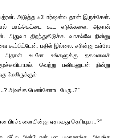
த்ரன். அடுத்த ஃபோர்ஷன்ல தான் இருக்கேன்.
பால் பாக்கெட்டை கூட எடுக்கலை, அதான்
 அதுவா திறந்துகிடுச்சு. வாசல்லே நின்னு
ை கூப்பிட்டேன், பதில் இல்லை. சரின்னு உள்ளே
க்கு, அதான் உடனே உங்களுக்கு தகவலைக்
மூச்சுவிடாமல். வெற்று பனியனுடன் நின்று
ு மேலிருக்கும்
மா..? அவங்க பெண்ணோட பேரு..?”
 பிரச்சனையின்னு ஏதாவது தெரியுமா..?”
த்து வீட்ல அன்யோன்யமா பழகறாங்க. அவங்க