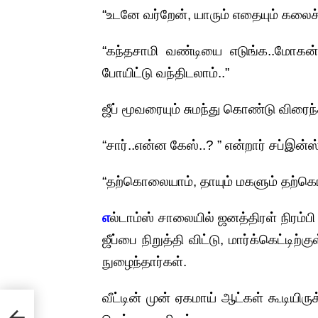
“உடனே வர்றேன், யாரும் எதையும் கலைச்
“கந்தசாமி வண்டியை எடுங்க..மோகன்
போயிட்டு வந்திடலாம்..”
ஜீப் மூவரையும் சுமந்து கொண்டு விரைந்
“சார்..என்ன கேஸ்..? ” என்றார் சப்இன்
“தற்கொலையாம், தாயும் மகளும் தற்
எ
ல்டாம்ஸ் சாலையில் ஜனத்திரள் நிரம்ப
ஜீப்பை நிறுத்தி விட்டு, மார்க்கெட்டிற்க
நுழைந்தார்கள்.
வீட்டின் முன் ஏகமாய் ஆட்கள் கூடியி
்,