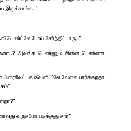
ே இருக்காங்க..”
ஸிடெண்ட்லே போய் சேர்ந்திட்டாரு..”
ங்களா..? அவங்க பெண்ணும் சின்ன பெண்ணா
ஏதோ பிரைவேட் கம்பெனியிலே வேலை பார்க்கறதா
கம்”
ண்றா?”
வது வருசமோ படிக்குது சார்”