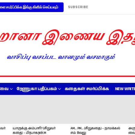
ளை சமர்ப்பிக்க இங்கு கிளிக் செய்யவும்
SUBSCRIBE
றவை
ரேணுகா பதிப்பகம்
கதைகள் சமர்ப்பிக்க
NEW WRITE
வர்
யாருக்கு அம்பாரி? (சிறுவர்
AM… PM… (சிறுகதை) – நாமக்கல்
அரு
கதை) – பிரபாகரன்.M
எம். வேலு
வை