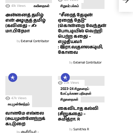
சந்
4.1k
Views
கவிதைகள்
சிறுவர் பக்கம்
அன்னைத் தமிழ்
“சீரைத் தேடின்
என் அழகுத் தமிழ்
ஏரைத் தேடு”
(கவிதை) – ✍
(கொன்றை வேந்தன்
மா.பிரேமா
போட்டியில் வெற்றி
பெற்ற கதை) –
by
External Contributor
எழுதியவர்
: இரா.வகுளலக்ஷ்மி,
கோவை
by
External Contributor
2.3k
Views
2023-24 சிறுகதைப்
போட்டிக்கான பதிவுகள்
4.7k
Views
சிறுகதைகள்
சுயமுன்னேற்றம்
கைவிடாத கல்வி
வானமே எல்லை
(சிறுகதை) –
(சுயமுன்னேற்றக்
சுமித்ரா. R
கட்டுரை)
by
Sumithra R
by
ஆசிரியர் -