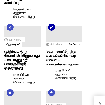
வாய்ப்பு)
by
ஆசிரியர் -
சஹானா
இணைய இதழ்
5.4k
Views
4.4k
Views
சிறுகதைகள்
போட்டிகள்
குடும்பம் ஒரு
‘சஹானா’ சிறந்த
கோயில் (சிறுகதை)
படைப்புப் போட்டி
– ✍ பானுமதி
2024-25 –
பார்த்தசாரதி,
www.sahanamag.com
சென்னை
by
ஆசிரியர் -
சஹானா
by
ஆசிரியர் -
இணைய இதழ்
சஹானா
இணைய இதழ்
பாச
4.1k
Views