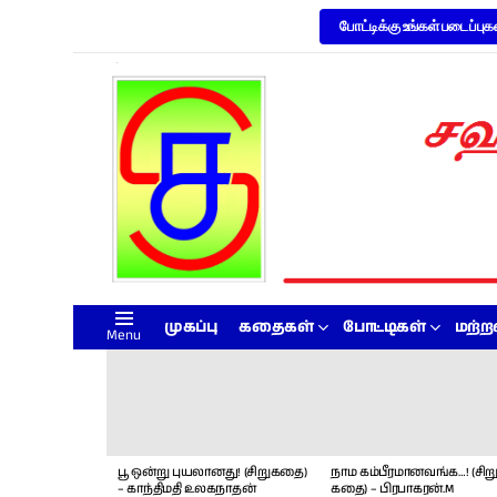
போட்டிக்கு உங்கள் படைப்புக
முகப்பு
கதைகள்
போட்டிகள்
மற்
Menu
LATEST
STORIES
பூ ஒன்று புயலானது! (சிறுகதை)
நாம கம்பீரமானவங்க…! (சிறு
– காந்திமதி உலகநாதன்
கதை) – பிரபாகரன்.M