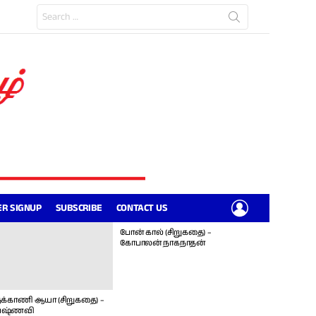
Search
for:
LOGIN
R SIGNUP
SUBSCRIBE
CONTACT US
போன் கால் (சிறுகதை) –
கோபாலன் நாகநாதன்
க்காணி ஆயா (சிறுகதை) –
ஷ்ணவி