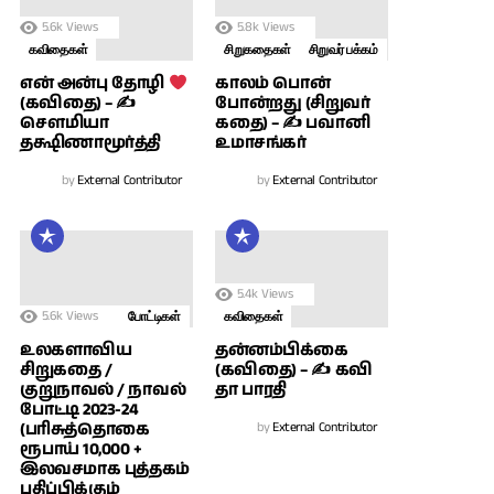
5.6k
Views
5.8k
Views
கவிதைகள்
சிறுகதைகள்
சிறுவர் பக்கம்
காலம் பொன்
என் அன்பு தோழி
போன்றது (சிறுவர்
(கவிதை) – ✍
கதை) – ✍ பவானி
சௌமியா
உமாசங்கர்
தக்ஷிணாமூர்த்தி
by
External Contributor
by
External Contributor
5.4k
Views
5.6k
Views
போட்டிகள்
கவிதைகள்
உலகளாவிய
தன்னம்பிக்கை
சிறுகதை /
(கவிதை) – ✍ கவி
குறுநாவல் / நாவல்
தா பாரதி
போட்டி 2023-24
(பரிசுத்தொகை
by
External Contributor
ரூபாய் 10,000 +
இலவசமாக புத்தகம்
பதிப்பிக்கும்