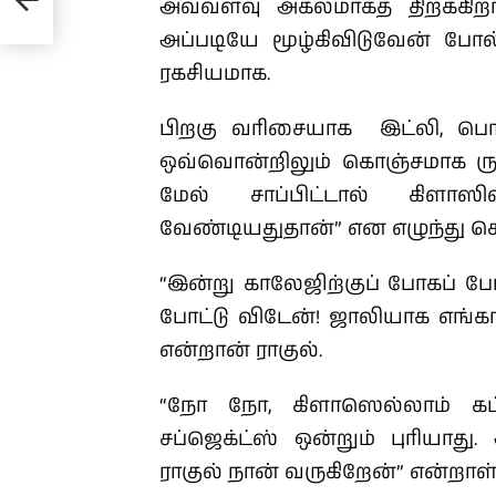
அவ்வளவு அகலமாகத் திறக்கி
அப்படியே மூழ்கிவிடுவேன் போல
ரகசியமாக.
பிறகு வரிசையாக இட்லி, பொங்க
ஒவ்வொன்றிலும் கொஞ்சமாக ருசித
மேல் சாப்பிட்டால் கிளாஸ
வேண்டியதுதான்” என எழுந்து 
“இன்று காலேஜிற்குப் போகப் போ
போட்டு விடேன்! ஜாலியாக எங்க
என்றான் ராகுல்.
“நோ நோ, கிளாஸெல்லாம் கட
சப்ஜெக்ட்ஸ் ஒன்றும் புரியாது.
ராகுல் நான் வருகிறேன்” என்றாள்