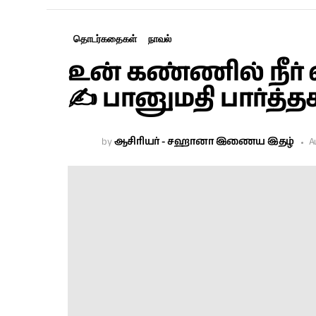
தொடர்கதைகள்
நாவல்
உன் கண்ணில் நீர் 
✍ பானுமதி பார்த்
by
ஆசிரியர் - சஹானா இணைய இதழ்
A