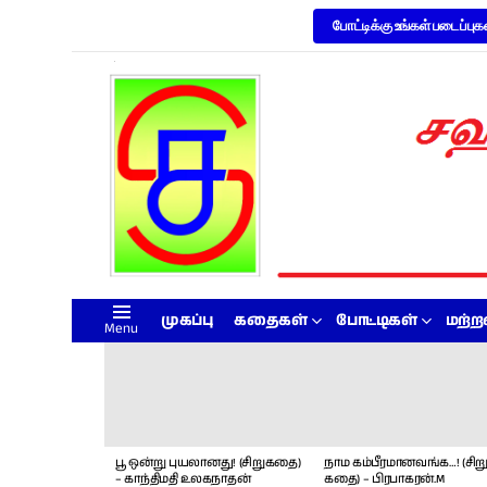
போட்டிக்கு உங்கள் படைப்புக
முகப்பு
கதைகள்
போட்டிகள்
மற்
Menu
LATEST
STORIES
பூ ஒன்று புயலானது! (சிறுகதை)
நாம கம்பீரமானவங்க…! (சிறு
– காந்திமதி உலகநாதன்
கதை) – பிரபாகரன்.M