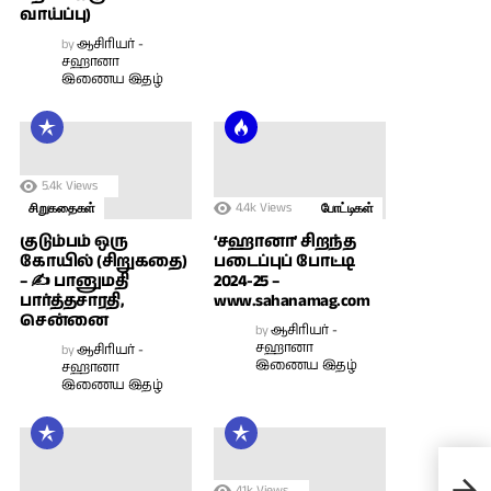
வாய்ப்பு)
by
ஆசிரியர் -
சஹானா
இணைய இதழ்
5.4k
Views
4.4k
Views
சிறுகதைகள்
போட்டிகள்
குடும்பம் ஒரு
‘சஹானா’ சிறந்த
கோயில் (சிறுகதை)
படைப்புப் போட்டி
– ✍ பானுமதி
2024-25 –
பார்த்தசாரதி,
www.sahanamag.com
சென்னை
by
ஆசிரியர் -
சஹானா
by
ஆசிரியர் -
இணைய இதழ்
சஹானா
இணைய இதழ்
பட்ட
4.1k
Views