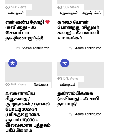
5.6k
Views
5.8k
Views
கவிதைகள்
சிறுகதைகள்
சிறுவர் பக்கம்
காலம் பொன்
என் அன்பு தோழி
போன்றது (சிறுவர்
(கவிதை) – ✍
கதை) – ✍ பவானி
சௌமியா
உமாசங்கர்
தக்ஷிணாமூர்த்தி
by
External Contributor
by
External Contributor
5.4k
Views
5.6k
Views
போட்டிகள்
கவிதைகள்
உலகளாவிய
தன்னம்பிக்கை
சிறுகதை /
(கவிதை) – ✍ கவி
குறுநாவல் / நாவல்
தா பாரதி
போட்டி 2023-24
(பரிசுத்தொகை
by
External Contributor
ரூபாய் 10,000 +
இலவசமாக புத்தகம்
பதிப்பிக்கும்