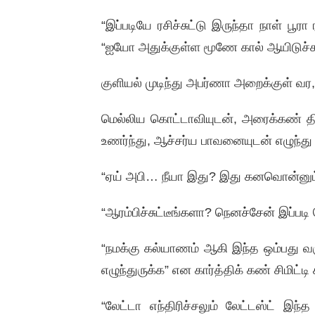
“இப்படியே ரசிச்சுட்டு இருந்தா நாள் பூர
“ஐயோ அதுக்குள்ள மூணே கால் ஆயிடுச்சா
குளியல் முடிந்து அபர்ணா அறைக்குள் வர,
மெல்லிய கொட்டாவியுடன், அரைக்கண் திறந
உணர்ந்து, ஆச்சர்ய பாவனையுடன் எழுந்து
“ஏய் அபி… நீயா இது? இது கனவொன்னும
“ஆரம்பிச்சுட்டீங்களா? நெனச்சேன் இப்பட
“நமக்கு கல்யாணம் ஆகி இந்த ஒம்பது வர
எழுந்துருக்க” என கார்த்திக் கண் சிமிட்டி 
“லேட்டா எந்திரிச்சலும் லேட்டஸ்ட் இந