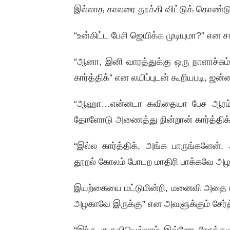
இல்லாத காலரை தூக்கி விட்டுக் கொண்டு
“உன்கிட்ட பேசி ஜெயிக்க முடியுமா?” என 
“ஆனா, இனி வாரத்துக்கு ஒரு நாளாச்சும்
கார்த்திக்” என லயிப்புடன் கூறியபடி, ஜ
“ஆஹா…என்னடா கவிதையா பேச ஆரம்பிச்
தோளோடு அணைத்து நின்றான் கார்த்திக
“இல்ல கார்த்திக், அங்க பாருங்களேன
தூறல் கோலம் போடற மாதிரி பாக்கவே அழக
இயற்கையை மட்டுமின்றி, மனைவி அதை ரசி
அழகாவே இருக்கு” என அவளுக்கும் சேர்
“இந்த குருவியெல்லாம் இவ்ளோ நேரத்து