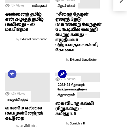
சே.க
4.1k
Views
கவிதைகள்
சிறுவர் பக்கம்
அன்னைத் தமிழ்
“சீரைத் தேடின்
என் அழகுத் தமிழ்
ஏரைத் தேடு”
(கவிதை) – ✍
(கொன்றை வேந்தன்
மா.பிரேமா
போட்டியில் வெற்றி
பெற்ற கதை) –
by
External Contributor
எழுதியவர்
: இரா.வகுளலக்ஷ்மி,
கோவை
by
External Contributor
2.3k
Views
2023-24 சிறுகதைப்
போட்டிக்கான பதிவுகள்
4.7k
Views
சிறுகதைகள்
சுயமுன்னேற்றம்
கைவிடாத கல்வி
வானமே எல்லை
(சிறுகதை) –
(சுயமுன்னேற்றக்
சுமித்ரா. R
கட்டுரை)
by
Sumithra R
by
ஆசிரியர் -