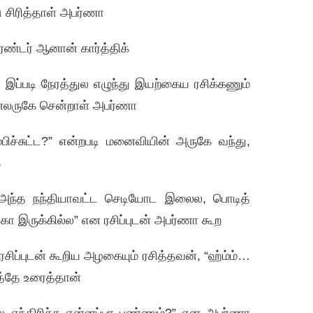
 சிரித்தாள் அபர்ணா
சரண்டர் ஆனான் கார்த்திக்
 இப்படி நேரத்துல எழுந்து இயற்கைய ரசிக்கணும்
ன்னலருகே சென்றாள் அபர்ணா
சுட்ட?” என்றபடி மனைவியின் அருகே வந்து,
்
். அந்த நந்தியாவட்ட செடியோட இலைல, பொடித்
ா இருக்கில்ல” என ரசிப்புடன் அபர்ணா கூற
ப்புடன் கூறிய அழகையும் ரசித்தவன், “ஹ்ம்ம்…
த்தே உரைத்தான்
ல எந்திரிச்சு என்னப்பா பண்ணும்?” என அபர்ணா