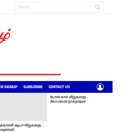
Search
for:
LOGIN
R SIGNUP
SUBSCRIBE
CONTACT US
போன் கால் (சிறுகதை) –
கோபாலன் நாகநாதன்
க்காணி ஆயா (சிறுகதை) –
ஷ்ணவி