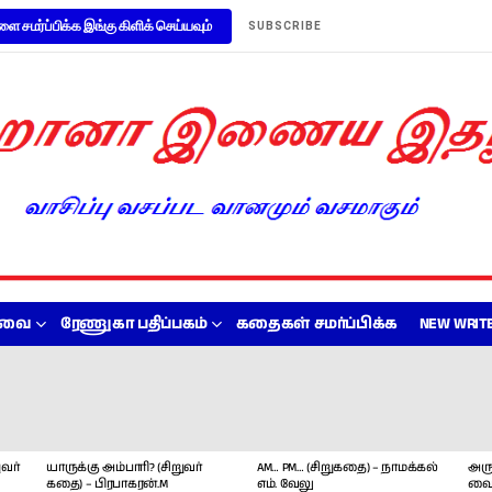
ளை சமர்ப்பிக்க இங்கு கிளிக் செய்யவும்
SUBSCRIBE
றவை
ரேணுகா பதிப்பகம்
கதைகள் சமர்ப்பிக்க
NEW WRITE
வர்
யாருக்கு அம்பாரி? (சிறுவர்
AM… PM… (சிறுகதை) – நாமக்கல்
அரு
கதை) – பிரபாகரன்.M
எம். வேலு
வை