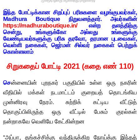
முகமூடி ஒன்று கழல்கிறது (சிறுகதை)
இ
ந்த போட்டிக்கான சிறப்புப் பரிசுகளை வழங்குபவர்கள்,
Madhura Boutique நிறுவனத்தார். அவர்களின்
https://madhuraboutique.in/
என்ற தளத்திற்கு
சென்று, உங்களுக்கோ அல்லது உங்களுக்கு
வேண்டியவர்களுக்கு பரிசு தரவோ, தரமான புடவைகள்,
வெள்ளி நகைகள், ஜெர்மன் சில்வர் நகைகள் பெற்றுக்
கொள்ளலாம்
சிறுகதைப் போட்டி 2021 (கதை எண் 110)
செ
ன்னையின் புறநகர் பகுதியில் உள்ள ஒரு நகரின்
வீதியில் மக்கள் நடமாட்டம் குறையத் தொடங்கிய
முன்னிரவு நேரம். சுற்றிக் கட்டிய வீட்டுத்
தொகுப்பிலிருந்த ஒரு வீட்டில் பேசும் குரல்கள்
நன்றாகவே வெளியே கேட்கின்றன
“அப்பா, தங்கச்சிக்கு வந்திருக்கிற நோய்க்கு இந்தத்