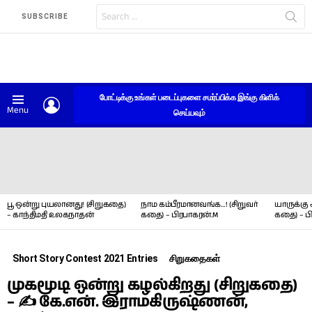
Search
SUBSCRIBE
for:
போட்டிக்கு உங்கள் படைப்புகளை சமர்ப்பிக்க இங்கு கிளிக்
LOGIN
Menu
செய்யவும்
LATEST
STORIES
பூ ஒன்று புயலானது! (சிறுகதை)
நாம கம்பீரமானவங்க…! (சிறுவர்
யாருக்கு 
– காந்திமதி உலகநாதன்
கதை) – பிரபாகரன்.M
கதை) – ப
Short Story Contest 2021 Entries
சிறுகதைகள்
முகமூடி ஒன்று கழல்கிறது (சிறுகதை)
– ✍ கே.என். இராமகிருஷ்ணன்,