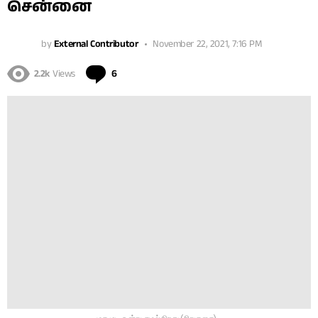
சென்னை
by
External Contributor
November 22, 2021, 7:16 PM
Comments
2.2k
Views
6