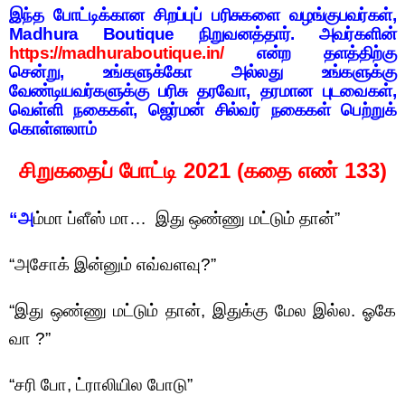
இ
ந்த போட்டிக்கான சிறப்புப் பரிசுகளை வழங்குபவர்கள்,
Madhura Boutique நிறுவனத்தார். அவர்களின்
https://madhuraboutique.in/
என்ற தளத்திற்கு
சென்று, உங்களுக்கோ அல்லது உங்களுக்கு
வேண்டியவர்களுக்கு பரிசு தரவோ, தரமான புடவைகள்,
வெள்ளி நகைகள், ஜெர்மன் சில்வர் நகைகள் பெற்றுக்
கொள்ளலாம்
சிறுகதைப் போட்டி 2021 (கதை எண் 133)
“அ
ம்மா ப்ளீஸ் மா… இது ஒண்ணு மட்டும் தான்”
“அசோக் இன்னும் எவ்வளவு?”
“இது ஒண்ணு மட்டும் தான், இதுக்கு மேல இல்ல. ஓகே
வா ?”
“சரி போ, ட்ராலியில போடு”