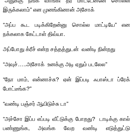
“அதுக்கு நீங்க வாங்கி தர மாட்டேன்னே சொல்லி
இருக்கலாம்‌” என முனங்கினான் அசோக்
“அப்ப கூட படிக்கிறேன்னு சொல்ல மாட்டியே” என
நக்கலாக கேட்டாள் திவ்யா.
அப்போது க்ரீச் என்ற சத்தத்துடன் வண்டி நின்றது
“அவுச்…..அசோக் உனக்கு அடி ஏதும் படலேல”
“நோ மாம், என்னாச்சு? ஏன் இப்படி ஃபாஸ்டா ப்ரேக்
போட்டீங்க?”
“வண்டி பஞ்சர் ஆயிடுச்சு டா”
“அச்சோ இப்ப எப்படி வீட்டுக்கு போறது? டாடிக்கு கால்
பண்ணுங்க, அவங்க வேற வண்டி எடுத்துட்டு