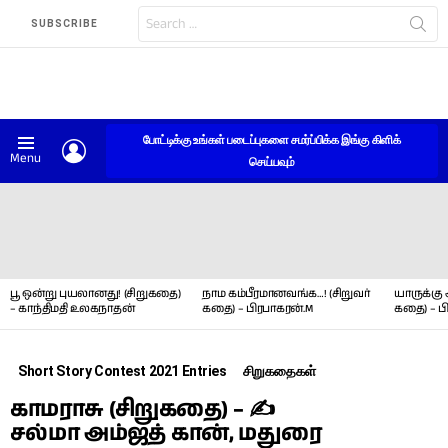
Search
SUBSCRIBE
for:
போட்டிக்கு உங்கள் படைப்புகளை சமர்ப்பிக்க இங்கு கிளிக்
LOGIN
Menu
செய்யவும்
LATEST
STORIES
பூ ஒன்று புயலானது! (சிறுகதை)
நாம கம்பீரமானவங்க…! (சிறுவர்
யாருக்கு 
– காந்திமதி உலகநாதன்
கதை) – பிரபாகரன்.M
கதை) – ப
Short Story Contest 2021 Entries
சிறுகதைகள்
காமராசு (சிறுகதை) – ✍
சல்மா அம்ஜத் கான், மதுரை