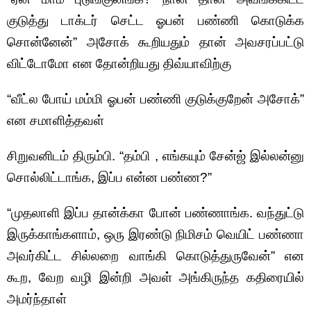
குடுத்து டாக்டர் செட்ட ஓபன் பண்ணி கொடுக்க
சொன்னேன்” அசோக் கூறியதும் தான் அவசரப்பட்டு
விட்டோமோ என தோன்றியது திவ்யாவிற்கு
“வீட்ல போய் மம்மி ஓபன் பண்ணி குடுக்குறேன் அசோக்”
என சமாளித்தவள்
சிறுவனிடம் திரும்பி. “தம்பி , எங்கயும் சேன்ஜ் இல்லன்னு
சொல்லிட்டாங்க, இப்ப என்ன பண்ண?”
“முதலாளி இப்ப தான்க்கா போன் பண்ணாங்க. வந்துட்டு
இருக்காங்களாம், ஒரு இரண்டு நிமிசம் வெயிட் பண்ணா
அவர்கிட்ட சில்லறை வாங்கி கொடுத்துருவேன்” என
கூற, வேற வழி இன்றி அவள் அங்கிருந்த கதிரையில்
அமர்ந்தாள்