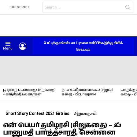
Search
SUBSCRIBE
for:
போட்டிக்கு உங்கள் படைப்புகளை சமர்ப்பிக்க இங்கு கிளிக்
LOGIN
Menu
செய்யவும்
LATEST
STORIES
பூ ஒன்று புயலானது! (சிறுகதை)
நாம கம்பீரமானவங்க…! (சிறுவர்
யாருக்கு 
– காந்திமதி உலகநாதன்
கதை) – பிரபாகரன்.M
கதை) – ப
Short Story Contest 2021 Entries
சிறுகதைகள்
என் பெயர் தமிழரசி (சிறுகதை) – ✍
பானுமதி பார்த்தசாரதி, சென்னை