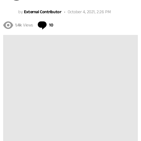
by
External Contributor
October 4, 2021, 2:26 PM
Comments
1.4k
Views
10