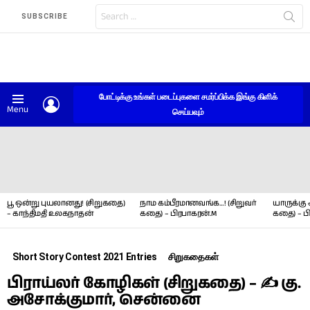
Search
SUBSCRIBE
for:
போட்டிக்கு உங்கள் படைப்புகளை சமர்ப்பிக்க இங்கு கிளிக்
LOGIN
Menu
செய்யவும்
LATEST
STORIES
பூ ஒன்று புயலானது! (சிறுகதை)
நாம கம்பீரமானவங்க…! (சிறுவர்
யாருக்கு 
– காந்திமதி உலகநாதன்
கதை) – பிரபாகரன்.M
கதை) – ப
Short Story Contest 2021 Entries
சிறுகதைகள்
பிராய்லர் கோழிகள் (சிறுகதை) – ✍ கு.
அசோக்குமார், சென்னை