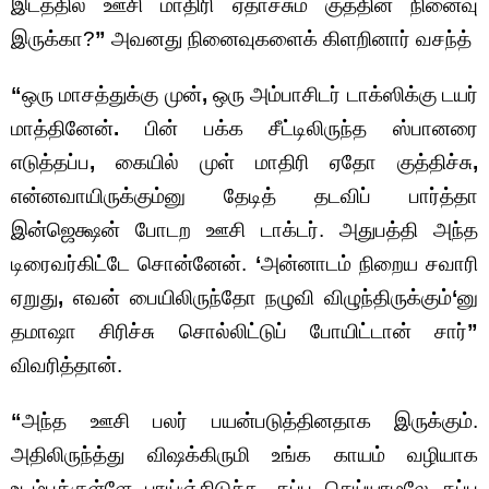
இடத்தில ஊசி மாதிரி ஏதாச்சும் குத்தின நினைவு
இருக்கா?
”
அவனது நினைவுகளைக் கிளறினார் வசந்த்
“
ஒரு மாசத்துக்கு முன்
,
ஒரு அம்பாசிடர் டாக்ஸிக்கு டயர்
மாத்தினேன்
.
பின் பக்க சீட்டிலிருந்த ஸ்பானரை
எடுத்தப்ப
,
கையில் முள் மாதிரி ஏதோ குத்திச்சு
,
என்னவாயிருக்கும்னு தேடித் தடவிப் பார்த்தா
இன்ஜெக்ஷன் போடற ஊசி டாக்டர். அதுபத்தி அந்த
டிரைவர்கிட்டே சொன்னேன்.
‘
அன்னாடம் நிறைய சவாரி
ஏறுது
,
எவன் பையிலிருந்தோ நழுவி விழுந்திருக்கும்
‘
னு
தமாஷா சிரிச்சு சொல்லிட்டுப் போயிட்டான் சார்
”
விவரித்தான்.
“
அந்த ஊசி பலர் பயன்படுத்தினதாக இருக்கும்.
அதிலிருந்த்து விஷக்கிருமி உங்க காயம் வழியாக
உடம்புக்குள்ளே பாய்ஞ்சிடுச்சு, தப்பு செய்யாமலே தப்பு