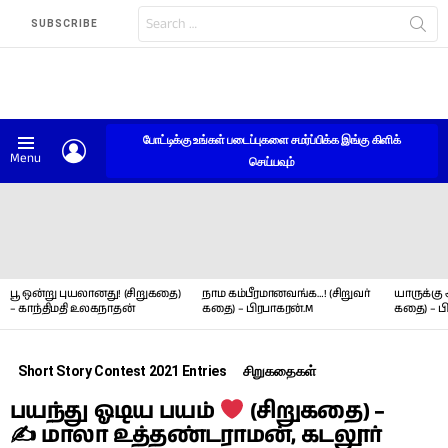
Search
SUBSCRIBE
for:
போட்டிக்கு உங்கள் படைப்புகளை சமர்ப்பிக்க இங்கு கிளிக்
LOGIN
Menu
செய்யவும்
LATEST
STORIES
பூ ஒன்று புயலானது! (சிறுகதை)
நாம கம்பீரமானவங்க…! (சிறுவர்
யாருக்கு 
– காந்திமதி உலகநாதன்
கதை) – பிரபாகரன்.M
கதை) – ப
Short Story Contest 2021 Entries
சிறுகதைகள்
பயந்து ஓடிய பயம்
(சிறுகதை) –
✍ மாலா உத்தண்டராமன், கடலூர்