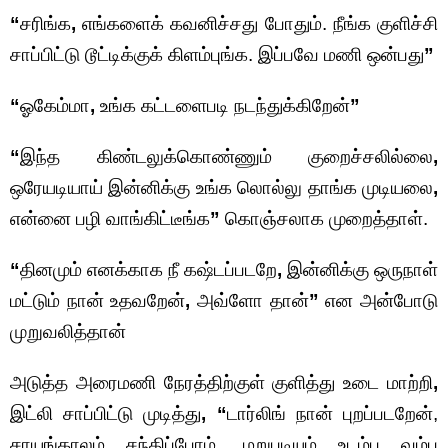
“
சரிங்க
,
எங்களைக் கவனிச்சது போதும். நீங்க குளிச்சி
சாப்பிட்டு டூட்டிக்குக் கிளம்புங்க. இப்பவே மணி ஒன்பது
”
“
ஓகேம்மா
,
உங்க கட்டளைபடி நடந்துக்கிறேன்
”
“
இந்த கிண்டலுக்கொண்ணும் குறைச்சலில்லை
,
ஒரேயடியாய் இன்னிக்கு உங்க லொல்லு தாங்க முடியலை
,
என்னை பழி வாங்கிட்டீங்க
”
கொஞ்சலாக முறைத்தாள்.
“
தினமும் எனக்காக நீ கஷ்டப்படறே
,
இன்னிக்கு ஒருநாள்
மட்டும் நான் உதவறேன்
,
அவ்ளோ தான்
”
என அன்போடு
முறுவலித்தான்
அடுத்த அரைமணி நேரத்திற்குள் குளித்து உடை மாற்றி
,
இட்லி சாப்பிட்டு முடித்து
, “
டார்லிங் நான் புறப்படறேன்,
சாயங்காலம் சந்திப்போம். மறுபடியும் உடம்பு வம்பு