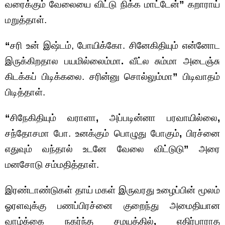
வரைக்கும் வேலையை விட்டு நிக்க மாட்டேன்
”
கறாராய்
மறுத்தாள்.
“
சரி உன் இஷ்டம், போயிக்கோ. சினேகிதியும் என்னோட
இருக்கிறதால பயமில்லைம்மா
.
வீட்ல சும்மா அடைஞ்சு
கிடக்கப் பிடிக்கலை. சரின்னு சொல்லும்மா
”
பிடிவாதம்
பிடித்தாள்.
“
சிநேகிதியும் வராளா
,
அப்படின்னா பரவாயில்லை
,
சந்தோசமா போ. உனக்கும் பொழுது போகும்
,
பிரச்னை
எதுவும் வந்தால் உடனே வேலை விட்டுடு
”
அரை
மனசோடு சம்மதித்தாள்.
இரண்டாண்டுகள் தாய் மகள் இருவரது உழைப்பின் மூலம்
ஓரளவுக்கு பணப்பிரச்னை குறைந்து அமைதியான
வாழ்க்கை நகர்ந்த சமயத்தில்
,
எதிர்பாராத