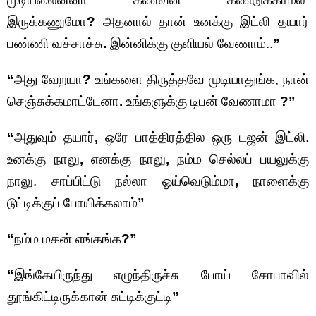
இருக்கணுமோ
?
அதனால் தான் உனக்கு இட்லி தயார்
பண்ணி வச்சாச்சு
.
இன்னிக்கு குளியல் வேணாம்..
”
“
அது வேறயா
?
உங்களை திருத்தவே முடியாதுங்க, நான்
செஞ்சுக்கமாட்டேனா
.
உங்களுக்கு டிபன் வேணாமா
?”
“
அதுவும் தயார்
,
ஒரே பாத்திரத்தில ஒரு டஜன் இட்லி.
உனக்கு நாலு
,
எனக்கு நாலு
,
நம்ம செல்லப் பயலுக்கு
நாலு. சாப்பிட்டு நல்லா ஓய்வெடும்மா
,
நாளைக்கு
டூட்டிக்குப் போயிக்கலாம்
”
“
நம்ம மகன் எங்கங்க
?”
“
இங்கேயிருந்து எழுந்திருச்சு போய் சோபாவில்
தூங்கிட்டிருக்கான் சுட்டிக்குட்டி
”