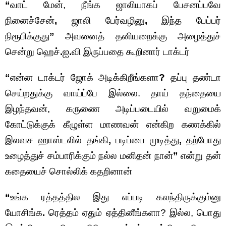
“
வாட் மேன், நீங்க ஜாலியாகப் பேசனப்பவே
நினைச்சேன்
,
ஜாலி பேர்வழினு
,
இந்த பேப்பர்
நிரூபிக்குது
”
அவனைத் தனியறைக்கு அழைத்துச்
சென்று ஹெச்
.
ஐ
.
வி இருப்பதை கூறினார் டாக்டர்
“
என்ன டாக்டர் ஜோக் அடிக்கிறீங்களா
?
தப்பு தண்டா
செய்றதுக்கு வாய்ப்பே இல்லை. தாய் தந்தையை
இழந்தவன், கருணை அடிப்படையில் வறுமைக்
கோட்டுக்குக் கீழுள்ள மாணவன் என்கிற கணக்கில்
இலவச ஹாஸ்டலில் தங்கி
,
படிப்பை முடித்து
,
தற்போது
உழைத்துச் சம்பாரிக்கும் நல்ல மனிதன் நான்
”
என்று தன்
கதையைச் சொல்லிக் கதறினான்
“
உங்க ரத்தத்தில இது எப்படி கலந்திருக்கும்னு
யோசிங்க
.
ரெத்தம் ஏதும் ஏத்தினீங்களா? இல்ல, பொது