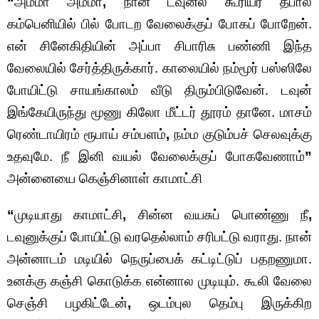
“
அம்மா அம்மா
,
நான் டவுன்ல கூரியர் தபால்
கம்பெனியில் பில் போடற வேலைக்குப் போகப் போறேன்.
என் சினேகிதியின் அப்பா சிபாரிசு பண்ணி இந்த
வேலையில் சேர்த்திருக்கார். காலையில் நம்மூர் பஸ்ஸிலே
போயிட்டு சாயங்காலம் வீடு திரும்பிடுவேன். டவுன்
இங்கேயிருந்து மூணு கிலோ மீட்டர் தூரம் தானே. மாசம்
ரெண்டாயிரம் ரூபாய் சம்பளம்
,
நம்ம குடும்பச் செலவுக்கு
உதவுமே. நீ இனி வயல் வேலைக்குப் போகவேணாம்
”
அன்னையை கெஞ்சினாள் காமாட்சி
“
முடியாது காமாட்சி
,
சின்ன வயசுப் பொண்ணு நீ
,
டவுனுக்குப் போயிட்டு வரதெல்லாம் சரிபட்டு வராது. நான்
அன்னாடம் மடியில் நெருப்பைக் கட்டிட்டுப் பதறணுமா.
உனக்கு கஞ்சி கொடுக்க என்னால முடியும். கூலி வேலை
செஞ்சி பழகிட்டேன்
,
ஒடம்புல தெம்பு இருக்கிற