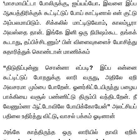
‘
மாசமாயிட்டா போலிருக்கு
,
ஐய்யய்யோ
.
இவளை இப்ப
ஆசுபத்திரிக்குக் கூட்டிட்டுப் போய் காட்டினால் என் குட்டு
அம்பலமாயிடும். சிக்கலில் மாட்டிடுவோம்
,
காலம்பூரா
அவஸ்தை தான். இங்கே இனி ஒரு நிமிஷம்கூட தங்கக்
கூடாது
,
தப்பிச்சிடணும்
‘
பின் விளைவுகளைச் யோசித்து
சுதாரித்துக் கொண்டான் மாணிக்கம்
“
திடுதிப்புன்னு சொன்னா எப்படி
?
இப்ப என்னை
கூட்டிட்டுப் போறதுக்கு லாரி வருது
,
அதிலே ஏறி
அவசரமா மும்பை போறேன். ஓனர்கிட்டேயிருந்து பழைய
பாக்கியை வசூல் பண்ணிட்டு திரும்பி வந்திடறேன். நீ
வேணும்னா ஆட்டோவிலே போயிக்கோயேன்
”
அலட்சியப்
பதிலை உதிர்த்து விட்டு
,
வாசல் பக்கம் ஓடினான்
அங்கே காத்திருந்த ஒரு லாரியில் தாவி ஏறிக்