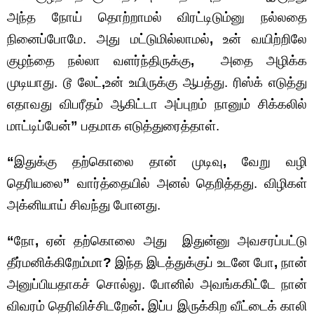
அந்த நோய் தொற்றாமல் விரட்டிடும்னு நல்லதை
நினைப்போமே. அது மட்டுமில்லாமல்
,
உன் வயிற்றிலே
குழந்தை நல்லா வளர்ந்திருக்கு
,
அதை அழிக்க
முடியாது. டூ லேட்
,
உன் உயிருக்கு ஆபத்து. ரிஸ்க் எடுத்து
எதாவது விபரீதம் ஆகிட்டா அப்புறம் நானும் சிக்கலில்
மாட்டிப்பேன்
”
பதமாக எடுத்துரைத்தாள்.
“
இதுக்கு தற்கொலை தான் முடிவு
,
வேறு வழி
தெரியலை
”
வார்த்தையில் அனல் தெறித்தது. விழிகள்
அக்னியாய் சிவந்து போனது.
“
நோ
,
ஏன் தற்கொலை அது
இதுன்னு அவசரப்பட்டு
தீர்மனிக்கிறேம்மா
?
இந்த இடத்துக்குப் உடனே போ
,
நான்
அனுப்பியதாகச் சொல்லு. போனில் அவங்ககிட்டே நான்
விவரம் தெரிவிச்சிடறேன்
.
இப்ப இருக்கிற வீட்டைக் காலி