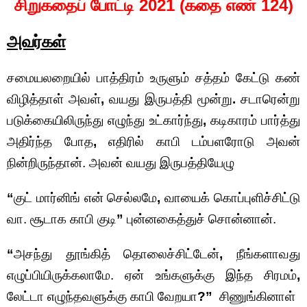
சிறுகதைப் போட்டி 2021 (கதை எண் 124)
அவர்கள்
சமையலறையில் பாத்திரம் உருளும் சத்தம் கேட்டு கண்
விழித்தாள் அவள்
,
வயது இருபத்தி மூன்று
.
சடாரென்று
படுக்கையிலிருந்து எழுந்து உட்கார்ந்து
,
கடிகாரம் பார்த்து
அதிர்ந்த போத
,
எதிரில் காபி டம்பளரோடு அவன்
நின்றிருந்தான். அவன் வயது இருபத்தியேழு
“
குட் மார்னிங் என் செல்லமே
,
வாயைக் கொப்புளிச்சிட்டு
வா. சூடாக காபி குடி
”
புன்னகைத்துச் சொன்னான்.
“
அசந்து தூங்கித் தொலைச்சிட்டேன்
,
நீங்களாவது
எழுப்பியிருக்கலாமே. ஏன் உங்களுக்கு இந்த சிரமம்
,
லேட்டா எழுந்தவளுக்கு காபி வேறயா
?”
சிணுங்கினாள்