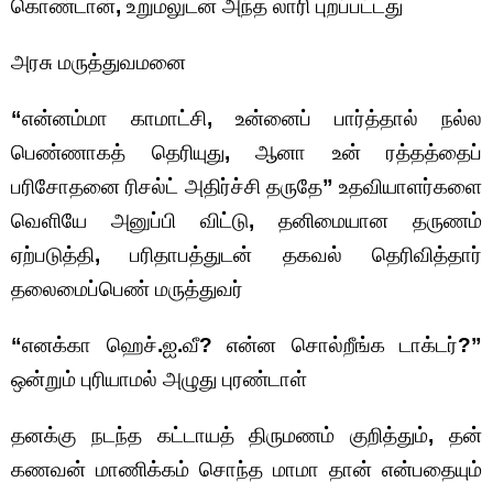
கொண்டான்
,
உறுமலுடன் அந்த லாரி புறப்பட்டது
அரசு மருத்துவமனை
“
என்னம்மா காமாட்சி
,
உன்னைப் பார்த்தால் நல்ல
பெண்ணாகத் தெரியுது
,
ஆனா உன் ரத்தத்தைப்
பரிசோதனை ரிசல்ட் அதிர்ச்சி தருதே
”
உதவியாளர்களை
வெளியே அனுப்பி விட்டு
,
தனிமையான தருணம்
ஏற்படுத்தி
,
பரிதாபத்துடன் தகவல் தெரிவித்தார்
தலைமைப்பெண் மருத்துவர்
“
எனக்கா ஹெச்
.
ஐ
.
வீ
?
என்ன சொல்றீங்க டாக்டர்
?
”
ஒன்றும் புரியாமல் அழுது புரண்டாள்
தனக்கு நடந்த கட்டாயத் திருமணம் குறித்தும்
,
தன்
கணவன் மாணிக்கம் சொந்த மாமா தான் என்பதையும்