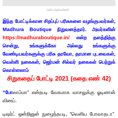
அன்பு தெய்வங்கள்
இந்த போட்டிக்கான சிறப்புப் பரிசுகளை வழங்குபவர்கள்,
Madhura Boutique நிறுவனத்தார். அவர்களின்
https://madhuraboutique.in/
என்ற தளத்திற்கு
சென்று, உங்களுக்கோ அல்லது உங்களுக்கு
வேண்டியவர்களுக்கு பரிசு தரவோ, தரமான புடவைகள்,
வெள்ளி நகைகள், ஜெர்மன் சில்வர் நகைகள் பெற்றுக்
கொள்ளலாம்
சிறுகதைப் போட்டி 2021 (கதை எண் 42)
“போ
லாம்மா” என்றபடி வேகமாக வாசலுக்கு ஓடினான்
வினய்.
டிஷர்ட் ஒன்றினுள் நுழைந்தபடி, “வெளிய போவாதடா”