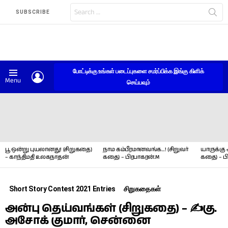
Search
SUBSCRIBE
for:
போட்டிக்கு உங்கள் படைப்புகளை சமர்ப்பிக்க இங்கு கிளிக்
LOGIN
Menu
செய்யவும்
LATEST
STORIES
பூ ஒன்று புயலானது! (சிறுகதை)
நாம கம்பீரமானவங்க…! (சிறுவர்
யாருக்கு 
– காந்திமதி உலகநாதன்
கதை) – பிரபாகரன்.M
கதை) – ப
Short Story Contest 2021 Entries
சிறுகதைகள்
அன்பு தெய்வங்கள் (சிறுகதை) – ✍கு.
அசோக் குமார், சென்னை