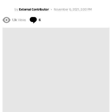
by
External Contributor
November 6, 2021, 2:00 PM
Comments
1.3k
Views
6