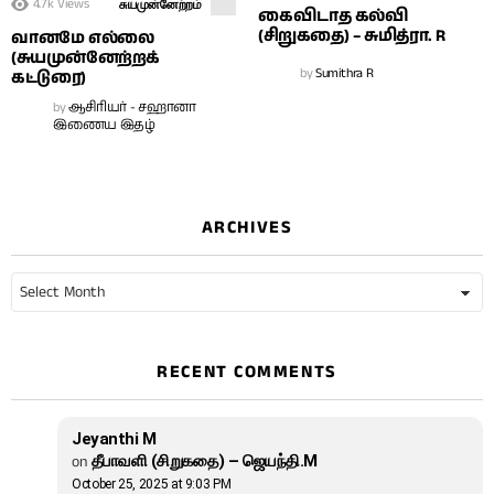
4.7k
Views
சுயமுன்னேற்றம்
கைவிடாத கல்வி
(சிறுகதை) – சுமித்ரா. R
வானமே எல்லை
(சுயமுன்னேற்றக்
by
Sumithra R
கட்டுரை)
by
ஆசிரியர் - சஹானா
இணைய இதழ்
ARCHIVES
Archives
RECENT COMMENTS
Jeyanthi M
on
தீபாவளி (சிறுகதை) – ஜெயந்தி.M
October 25, 2025 at 9:03 PM