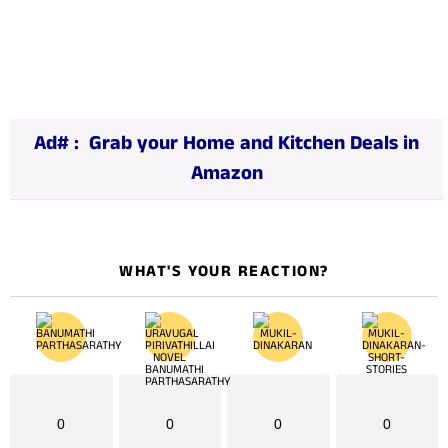
o
a
d
i
n
Ad# :
Grab your Home and Kitchen Deals in
g
Amazon
…
WHAT'S YOUR REACTION?
0
0
0
0