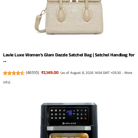
Lavie Luxe Women's Glam Dazzle Satchel Bag | Satchel Handbag for
...
(
46510
)
₹2,149.00
(as of August 8, 2026 14:54 GMT +05:30 -
More
info
)