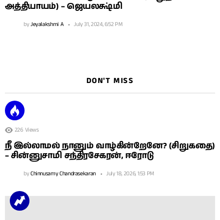
அத்தியாயம்) – ஜெயலக்ஷ்மி
by
Jeyalakshmi A
July 31, 2024, 6:52 PM
DON'T MISS
226
Views
நீ இல்லாமல் நானும் வாழ்கின்றேனே? (சிறுகதை)
– சின்னுசாமி சந்திரசேகரன், ஈரோடு
by
Chinnusamy Chandrasekaran
July 18, 2026, 1:53 PM