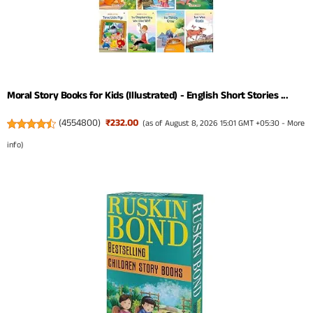
Moral Story Books for Kids (Illustrated) - English Short Stories ...
(
4554800
)
₹232.00
(as of August 8, 2026 15:01 GMT +05:30 -
More
info
)