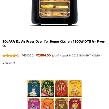
SOLARA 12L Air Fryer Oven for Home Kitchen, 1800W OTG Air Fryer
O...
(
4451060
)
₹7,884.00
(as of August 8, 2026 15:01 GMT +05:30 -
More info
)