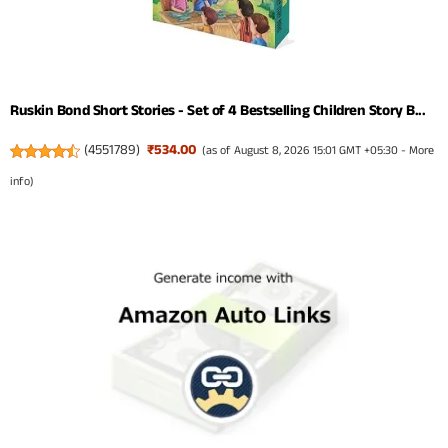
Ruskin Bond Short Stories - Set of 4 Bestselling Children Story B...
(
4551789
)
₹534.00
(as of August 8, 2026 15:01 GMT +05:30 -
More
info
)