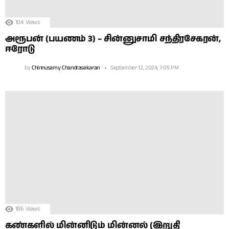
104
Views
அரூபன் (பயணம் 3) – சின்னுசாமி சந்திரசேகரன்,
ஈரோடு
by
Chinnusamy Chandrasekaran
September 12, 2024, 7:05 PM
186
Views
கண்களில் மின்னிடும் மின்னல் (இறுதி