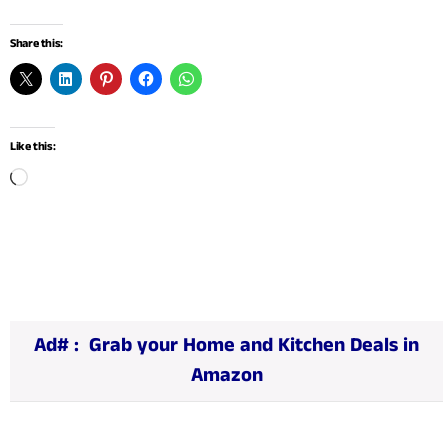
Share this:
Like this:
L
o
a
d
i
n
Ad# :
Grab your Home and Kitchen Deals in
g
Amazon
…