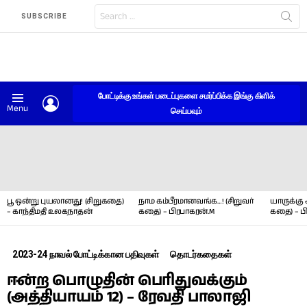
Search
SUBSCRIBE
for:
போட்டிக்கு உங்கள் படைப்புகளை சமர்ப்பிக்க இங்கு கிளிக்
LOGIN
Menu
செய்யவும்
LATEST
STORIES
பூ ஒன்று புயலானது! (சிறுகதை)
நாம கம்பீரமானவங்க…! (சிறுவர்
யாருக்கு 
– காந்திமதி உலகநாதன்
கதை) – பிரபாகரன்.M
கதை) – ப
2023-24 நாவல் போட்டிக்கான பதிவுகள்
தொடர்கதைகள்
ஈன்ற பொழுதின் பெரிதுவக்கும்
(அத்தியாயம் 12) – ரேவதி பாலாஜி