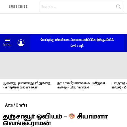
Search
SUBSCRIBE
for:
போட்டிக்கு உங்கள் படைப்புகளை சமர்ப்பிக்க இங்கு கிளிக்
LOGIN
Menu
செய்யவும்
LATEST
STORIES
பூ ஒன்று புயலானது! (சிறுகதை)
நாம கம்பீரமானவங்க…! (சிறுவர்
யாருக்கு 
– காந்திமதி உலகநாதன்
கதை) – பிரபாகரன்.M
கதை) – ப
Arts / Crafts
தஞ்சாவூர் ஓவியம் –
சியாமளா
வெங்கட்ராமன்