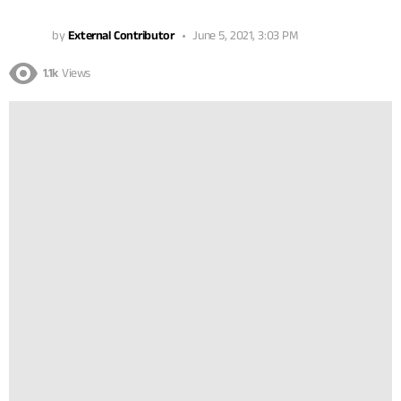
by
External Contributor
June 5, 2021, 3:03 PM
1.1k
Views