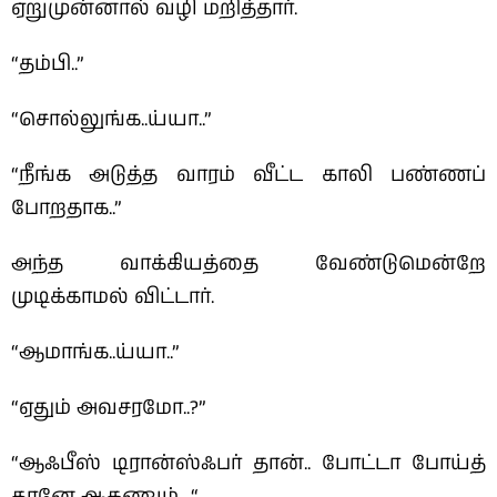
ஏறுமுன்னால் வழி மறித்தார்.
“தம்பி..”
“சொல்லுங்க..ய்யா..”
“நீங்க அடுத்த வாரம் வீட்ட காலி பண்ணப்
போறதாக..”
அந்த வாக்கியத்தை வேண்டுமென்றே
முடிக்காமல் விட்டார்.
“ஆமாங்க..ய்யா..”
“ஏதும் அவசரமோ..?”
“ஆஃபீஸ் டிரான்ஸ்ஃபர் தான்.. போட்டா போய்த்
தானே ஆகணும்.. “