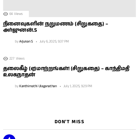
64
Views
நினைவுகளின் நறுமணம் (சிறுகதை) –
அர்ஜுனன்.S
by
Arjunan S
July 6, 2025, 9:37 PM
227
Views
தலைகீழ் (ஏ)மாற்றங்கள்! (சிறுகதை) – காந்திமதி
உலகநாதன்
by
Kanthimathi Ulaganathan
July 1, 2025, 9:29 PM
DON'T MISS