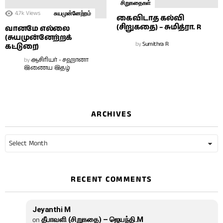
சிறுகதைகள்
4.7k
Views
சுயமுன்னேற்றம்
கைவிடாத கல்வி
(சிறுகதை) – சுமித்ரா. R
வானமே எல்லை
(சுயமுன்னேற்றக்
by
Sumithra R
கட்டுரை)
by
ஆசிரியர் - சஹானா
இணைய இதழ்
ARCHIVES
Archives
RECENT COMMENTS
Jeyanthi M
on
தீபாவளி (சிறுகதை) – ஜெயந்தி.M