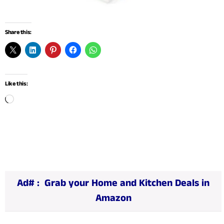
Share this:
Like this:
L
o
a
d
i
n
Ad# :
Grab your Home and Kitchen Deals in
g
Amazon
…