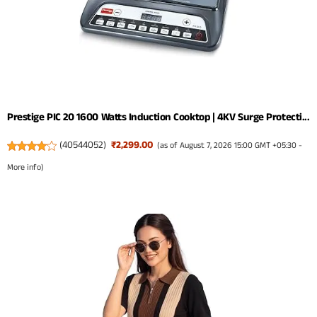
Prestige PIC 20 1600 Watts Induction Cooktop | 4KV Surge Protecti...
(
40544052
)
₹2,299.00
(as of August 7, 2026 15:00 GMT +05:30 -
More info
)