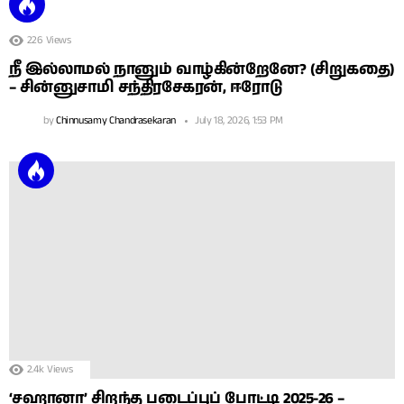
226
Views
நீ இல்லாமல் நானும் வாழ்கின்றேனே? (சிறுகதை)
– சின்னுசாமி சந்திரசேகரன், ஈரோடு
by
Chinnusamy Chandrasekaran
July 18, 2026, 1:53 PM
2.4k
Views
‘சஹானா’ சிறந்த படைப்புப் போட்டி 2025-26 –