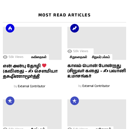
MOST READ ARTICLES
5.8k
Views
5.6k
Views
கவிதைகள்
சிறுகதைகள்
சிறுவர் பக்கம்
காலம் பொன் போன்றது
என் அன்பு தோழி
(சிறுவர் கதை) – ✍ பவானி
(கவிதை) – ✍ சௌமியா
உமாசங்கர்
தக்ஷிணாமூர்த்தி
by
External Contributor
by
External Contributor