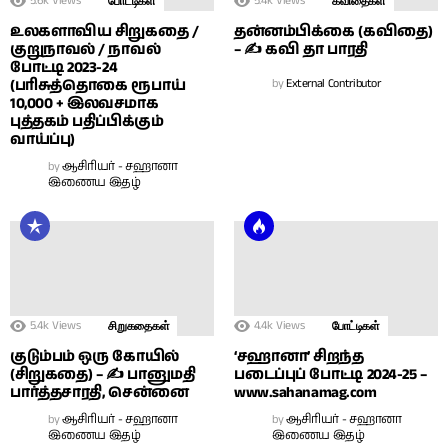
5.6k
Views
5.4k
Views
போட்டிகள்
கவிதைகள்
உலகளாவிய சிறுகதை /
தன்னம்பிக்கை (கவிதை)
குறுநாவல் / நாவல்
– ✍ கவி தா பாரதி
போட்டி 2023-24
(பரிசுத்தொகை ரூபாய்
by
External Contributor
10,000 + இலவசமாக
புத்தகம் பதிப்பிக்கும்
வாய்ப்பு)
by
ஆசிரியர் - சஹானா
இணைய இதழ்
5.4k
Views
4.4k
Views
சிறுகதைகள்
போட்டிகள்
குடும்பம் ஒரு கோயில்
‘சஹானா’ சிறந்த
(சிறுகதை) – ✍ பானுமதி
படைப்புப் போட்டி 2024-25 –
பார்த்தசாரதி, சென்னை
www.sahanamag.com
by
ஆசிரியர் - சஹானா
by
ஆசிரியர் - சஹானா
இணைய இதழ்
இணைய இதழ்