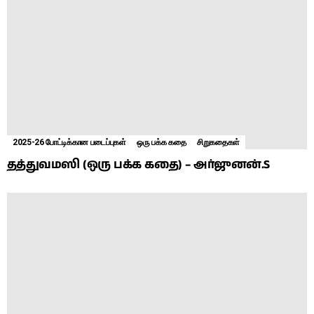
2025-26 போட்டிக்கான படைப்புகள்
ஒரு பக்க கதை
சிறுகதைகள்
தத்துவமஸி (ஒரு பக்க கதை) – அர்ஜுனன்.S