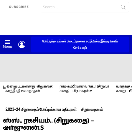
Search
SUBSCRIBE
for:
போட்டிக்கு உங்கள் படைப்புகளை சமர்ப்பிக்க இங்கு கிளிக்
LOGIN
Menu
செய்யவும்
LATEST
STORIES
பூ ஒன்று புயலானது! (சிறுகதை)
நாம கம்பீரமானவங்க…! (சிறுவர்
யாருக்கு 
– காந்திமதி உலகநாதன்
கதை) – பிரபாகரன்.M
கதை) – ப
2023-24 சிறுகதைப் போட்டிக்கான பதிவுகள்
சிறுகதைகள்
ஸ்ஸ்.. ரகசியம்.. (சிறுகதை) –
அர்ஜுனன்.S