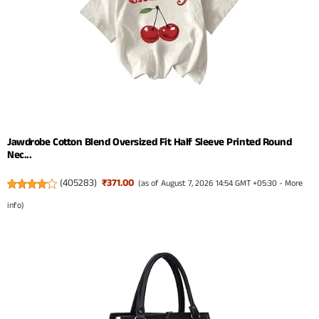
Jawdrobe Cotton Blend Oversized Fit Half Sleeve Printed Round
Nec...
(
405283
)
₹371.00
(as of August 7, 2026 14:54 GMT +05:30 -
More
info
)