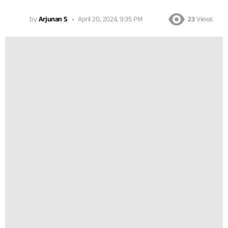
by
Arjunan S
April 20, 2024, 9:35 PM
23
Views