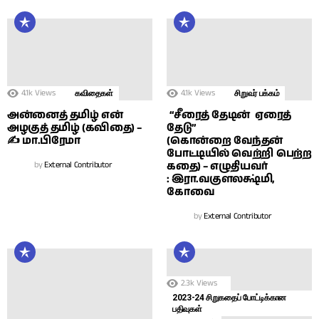
4.1k
Views
4.1k
Views
கவிதைகள்
சிறுவர் பக்கம்
அன்னைத் தமிழ் என்
“சீரைத் தேடின் ஏரைத்
அழகுத் தமிழ் (கவிதை) –
தேடு”
✍ மா.பிரேமா
(கொன்றை வேந்தன்
போட்டியில் வெற்றி பெற்ற
by
External Contributor
கதை) – எழுதியவர்
: இரா.வகுளலக்ஷ்மி,
கோவை
by
External Contributor
2.3k
Views
2023-24 சிறுகதைப் போட்டிக்கான
பதிவுகள்