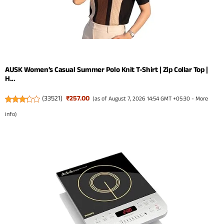
AUSK Women’s Casual Summer Polo Knit T-Shirt | Zip Collar Top |
H...
(
33521
)
₹257.00
(as of August 7, 2026 14:54 GMT +05:30 -
More
info
)