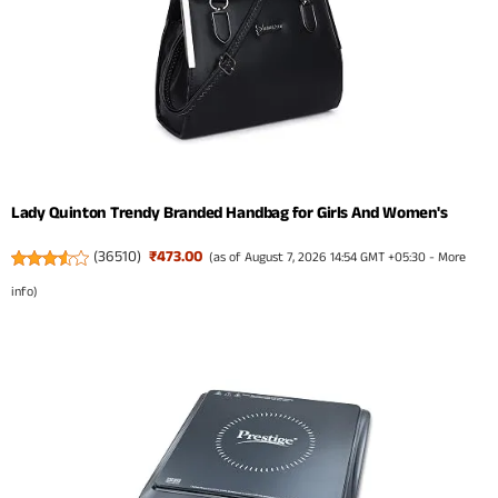
Lady Quinton Trendy Branded Handbag for Girls And Women's
(
36510
)
₹473.00
(as of August 7, 2026 14:54 GMT +05:30 -
More
info
)