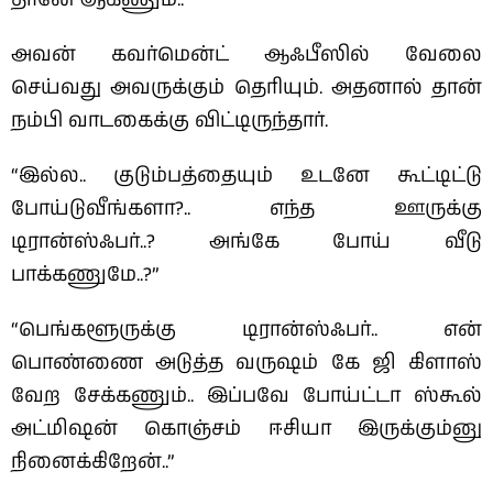
அவன் கவர்மென்ட் ஆஃபீஸில் வேலை
செய்வது அவருக்கும் தெரியும். அதனால் தான்
நம்பி வாடகைக்கு விட்டிருந்தார்.
“இல்ல.. குடும்பத்தையும் உடனே கூட்டிட்டு
போய்டுவீங்களா?.. எந்த ஊருக்கு
டிரான்ஸ்ஃபர்..? அங்கே போய் வீடு
பாக்கணுமே..?”
“பெங்களூருக்கு டிரான்ஸ்ஃபர்.. என்
பொண்ணை அடுத்த வருஷம் கே ஜி கிளாஸ்
வேற சேக்கணும்.. இப்பவே போய்ட்டா ஸ்கூல்
அட்மிஷன் கொஞ்சம் ஈசியா இருக்கும்னு
நினைக்கிறேன்..”