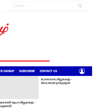
Search
for:
LOGIN
R SIGNUP
SUBSCRIBE
CONTACT US
போன் கால் (சிறுகதை) –
கோபாலன் நாகநாதன்
க்காணி ஆயா (சிறுகதை) –
ஷ்ணவி