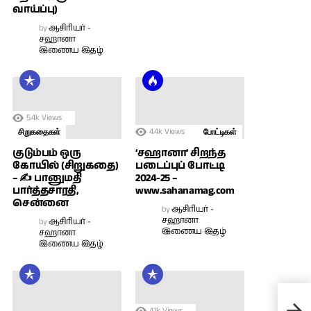
வாய்ப்பு)
by
ஆசிரியர் -
சஹானா
இணைய இதழ்
5.4k
Views
4.4k
Views
சிறுகதைகள்
போட்டிகள்
குடும்பம் ஒரு
‘சஹானா’ சிறந்த
கோயில் (சிறுகதை)
படைப்புப் போட்டி
– ✍ பானுமதி
2024-25 –
பார்த்தசாரதி,
www.sahanamag.com
சென்னை
by
ஆசிரியர் -
சஹானா
by
ஆசிரியர் -
இணைய இதழ்
சஹானா
இணைய இதழ்
பீன
4.1k
Views