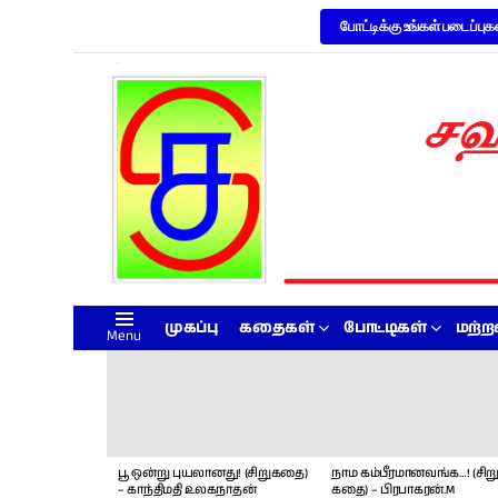
போட்டிக்கு உங்கள் படைப்புக
முகப்பு
கதைகள்
போட்டிகள்
மற்
Menu
LATEST
STORIES
பூ ஒன்று புயலானது! (சிறுகதை)
நாம கம்பீரமானவங்க…! (சிறு
– காந்திமதி உலகநாதன்
கதை) – பிரபாகரன்.M