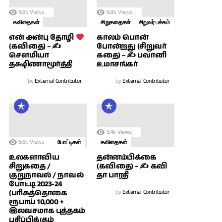
5.6k
Views
5.8k
Views
கவிதைகள்
சிறுகதைகள்
சிறுவர் பக்கம்
காலம் பொன்
என் அன்பு தோழி
போன்றது (சிறுவர்
(கவிதை) – ✍
கதை) – ✍ பவானி
சௌமியா
உமாசங்கர்
தக்ஷிணாமூர்த்தி
by
External Contributor
by
External Contributor
5.4k
Views
5.6k
Views
போட்டிகள்
கவிதைகள்
உலகளாவிய
தன்னம்பிக்கை
சிறுகதை /
(கவிதை) – ✍ கவி
குறுநாவல் / நாவல்
தா பாரதி
போட்டி 2023-24
(பரிசுத்தொகை
by
External Contributor
ரூபாய் 10,000 +
இலவசமாக புத்தகம்
பதிப்பிக்கும்