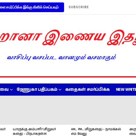
ளை சமர்ப்பிக்க இங்கு கிளிக் செய்யவும்
SUBSCRIBE
றவை
ரேணுகா பதிப்பகம்
கதைகள் சமர்ப்பிக்க
NEW WRITE
வர்
யாருக்கு அம்பாரி? (சிறுவர்
AM… PM… (சிறுகதை) – நாமக்கல்
அரு
கதை) – பிரபாகரன்.M
எம். வேலு
வை