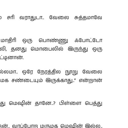
் சரி வராதுடா.. வேலை சுத்தமாவே
ிச்ச மாதிரி ஒரு பொண்ணு ஃபோட்டோ
ல்லி, தனது மொபைலில் இருந்து ஒரு
்டினான்.
லமா.. ஒரே நேரத்தில நூறு வேலை
ருமக சண்டையும் இருக்காது..” என்றான்
இது மெஷின் தானே..? பிள்ளை பெத்து
ன்.. வரப்போற மருமக மெஷின் இல்ல..