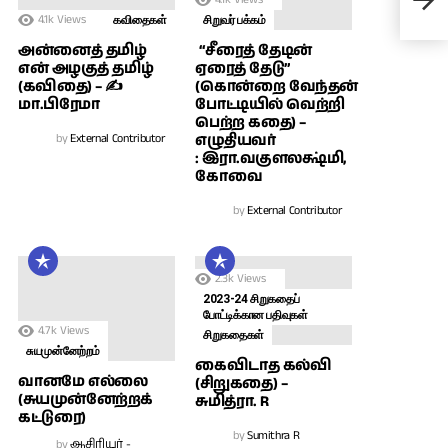
பான
4.1k
Views
கவிதைகள்
சிறுவர் பக்கம்
அன்னைத் தமிழ்
“சீரைத் தேடின்
என் அழகுத் தமிழ்
ஏரைத் தேடு”
(கவிதை) – ✍
(கொன்றை வேந்தன்
மா.பிரேமா
போட்டியில் வெற்றி
பெற்ற கதை) –
by
External Contributor
எழுதியவர்
: இரா.வகுளலக்ஷ்மி,
கோவை
by
External Contributor
2.3k
Views
2023-24 சிறுகதைப்
போட்டிக்கான பதிவுகள்
4.7k
Views
சிறுகதைகள்
சுயமுன்னேற்றம்
கைவிடாத கல்வி
வானமே எல்லை
(சிறுகதை) –
(சுயமுன்னேற்றக்
சுமித்ரா. R
கட்டுரை)
by
Sumithra R
by
ஆசிரியர் -