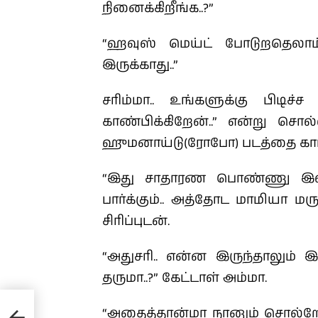
நினைக்கிறீங்க..?”
“ஹவுஸ் மெய்ட் போடுறதெலாம
இருக்காது..”
சரிம்மா.. உங்களுக்கு பிட
காண்பிக்கிறேன்..” என்று சொ
ஹுமனாய்டு(ரோபோ) படத்தை காட
“இது சாதாரண பொண்ணு இல்
பார்க்கும்.. அத்தோட மாமியா ம
சிரிப்புடன்.
“அதுசரி.. என்ன இருந்தாலும் 
தருமா..?” கேட்டாள் அம்மா.
“அதைத்தான்மா நானும் சொல்றே