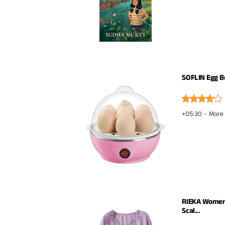
SOFLIN Egg Bo
+05:30 -
More 
RIEKA Womens
Scal...