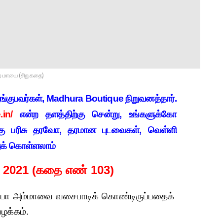
ற மாயை (சிறுகதை)
வழங்குபவர்கள், Madhura Boutique நிறுவனத்தார்.
in/
என்ற தளத்திற்கு சென்று, உங்களுக்கோ
்கு பரிசு தரவோ, தரமான புடவைகள், வெள்ளி
றுக் கொள்ளலாம்
ி 2021 (கதை எண் 103)
அப்பா அம்மாவை வசைபாடிக் கொண்டிருப்பதைக்
வழக்கம்.