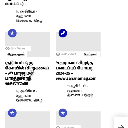
வாய்ப்பு)
by
ஆசிரியர் -
சஹானா
இணைய இதழ்
5.4k
Views
4.4k
Views
சிறுகதைகள்
போட்டிகள்
குடும்பம் ஒரு
‘சஹானா’ சிறந்த
கோயில் (சிறுகதை)
படைப்புப் போட்டி
– ✍ பானுமதி
2024-25 –
பார்த்தசாரதி,
www.sahanamag.com
சென்னை
by
ஆசிரியர் -
சஹானா
by
ஆசிரியர் -
இணைய இதழ்
சஹானா
இணைய இதழ்
இரட
4.1k
Views