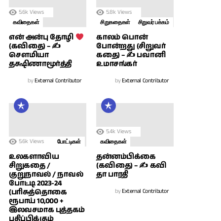
5.6k
Views
5.8k
Views
கவிதைகள்
சிறுகதைகள்
சிறுவர் பக்கம்
காலம் பொன்
என் அன்பு தோழி
போன்றது (சிறுவர்
(கவிதை) – ✍
கதை) – ✍ பவானி
சௌமியா
உமாசங்கர்
தக்ஷிணாமூர்த்தி
by
External Contributor
by
External Contributor
5.4k
Views
5.6k
Views
போட்டிகள்
கவிதைகள்
உலகளாவிய
தன்னம்பிக்கை
சிறுகதை /
(கவிதை) – ✍ கவி
குறுநாவல் / நாவல்
தா பாரதி
போட்டி 2023-24
(பரிசுத்தொகை
by
External Contributor
ரூபாய் 10,000 +
இலவசமாக புத்தகம்
பதிப்பிக்கும்