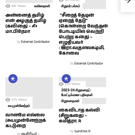
✍ அ
4.1k
Views
கவிதைகள்
சிறுவர் பக்கம்
அன்னைத் தமிழ்
“சீரைத் தேடின்
என் அழகுத் தமிழ்
ஏரைத் தேடு”
(கவிதை) – ✍
(கொன்றை வேந்தன்
மா.பிரேமா
போட்டியில் வெற்றி
பெற்ற கதை) –
by
External Contributor
எழுதியவர்
: இரா.வகுளலக்ஷ்மி,
கோவை
by
External Contributor
2.3k
Views
2023-24 சிறுகதைப்
போட்டிக்கான பதிவுகள்
4.7k
Views
சிறுகதைகள்
சுயமுன்னேற்றம்
கைவிடாத கல்வி
வானமே எல்லை
(சிறுகதை) –
(சுயமுன்னேற்றக்
சுமித்ரா. R
கட்டுரை)
by
Sumithra R
by
ஆசிரியர் -