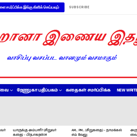
ளை சமர்ப்பிக்க இங்கு கிளிக் செய்யவும்
SUBSCRIBE
றவை
ரேணுகா பதிப்பகம்
கதைகள் சமர்ப்பிக்க
NEW WRITE
வர்
யாருக்கு அம்பாரி? (சிறுவர்
AM… PM… (சிறுகதை) – நாமக்கல்
அரு
கதை) – பிரபாகரன்.M
எம். வேலு
வை