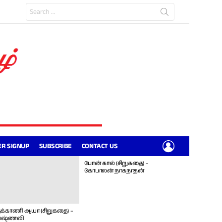
Search
for:
LOGIN
R SIGNUP
SUBSCRIBE
CONTACT US
போன் கால் (சிறுகதை) –
கோபாலன் நாகநாதன்
க்காணி ஆயா (சிறுகதை) –
ஷ்ணவி