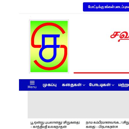
போட்டிக்கு உங்கள் படைப்புக
முகப்பு
கதைகள்
போட்டிகள்
மற்
Menu
LATEST
STORIES
பூ ஒன்று புயலானது! (சிறுகதை)
நாம கம்பீரமானவங்க…! (சிறு
– காந்திமதி உலகநாதன்
கதை) – பிரபாகரன்.M