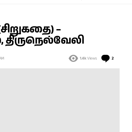
சிறுகதை) –
், திருநெல்வேலி
Comment
 AM
1.4k
Views
2