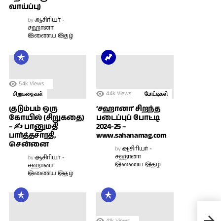
வாய்ப்பு)
by
ஆசிரியர் -
சஹானா
இணைய இதழ்
5.4k
Views
4.4k
Views
சிறுகதைகள்
போட்டிகள்
குடும்பம் ஒரு
‘சஹானா’ சிறந்த
கோயில் (சிறுகதை)
படைப்புப் போட்டி
– ✍ பானுமதி
2024-25 –
பார்த்தசாரதி,
www.sahanamag.com
சென்னை
by
ஆசிரியர் -
சஹானா
by
ஆசிரியர் -
இணைய இதழ்
சஹானா
இணைய இதழ்
டீச்
4.1k
Views