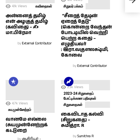
GP,
4.1k
Views
கவிதைகள்
சிறுவர் பக்கம்
அன்னைத் தமிழ்
“சீரைத் தேடின்
என் அழகுத் தமிழ்
ஏரைத் தேடு”
(கவிதை) – ✍
(கொன்றை வேந்தன்
மா.பிரேமா
போட்டியில் வெற்றி
பெற்ற கதை) –
by
External Contributor
எழுதியவர்
: இரா.வகுளலக்ஷ்மி,
கோவை
by
External Contributor
2.3k
Views
2023-24 சிறுகதைப்
போட்டிக்கான பதிவுகள்
4.7k
Views
சிறுகதைகள்
சுயமுன்னேற்றம்
கைவிடாத கல்வி
வானமே எல்லை
(சிறுகதை) –
(சுயமுன்னேற்றக்
சுமித்ரா. R
கட்டுரை)
by
Sumithra R
by
ஆசிரியர் -