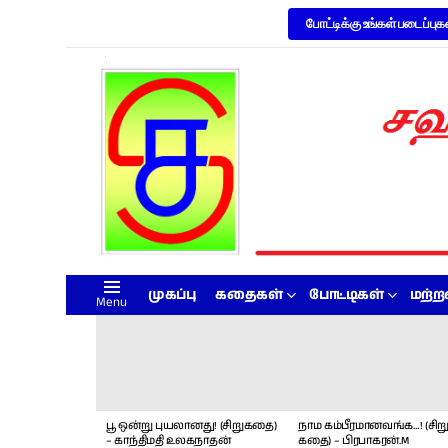
போட்டிக்கு உங்கள் படைப்புக
முகப்பு
கதைகள்
போட்டிகள்
மற்
Menu
LATEST
STORIES
பூ ஒன்று புயலானது! (சிறுகதை)
நாம கம்பீரமானவங்க…! (சிறு
– காந்திமதி உலகநாதன்
கதை) – பிரபாகரன்.M