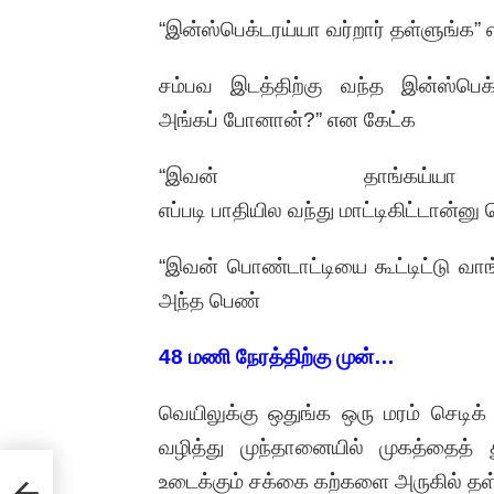
“இன்ஸ்பெக்டரய்யா வர்றார் தள்ளுங்க”
சம்பவ இடத்திற்கு வந்த இன்ஸ்பெ
அங்கப் போனான்?” என கேட்க
“இவன் தாங்கய்ய
எப்படி பாதியில வந்து மாட்டிகிட்டான்ன
“இவன் பொண்டாட்டியை கூட்டிட்டு வாங
அந்த பெண்
48 மணி நேரத்திற்கு முன்…
வெயிலுக்கு ஒதுங்க ஒரு மரம் செடி
வழித்து முந்தானையில் முகத்தைத்
ு
உடைக்கும் சக்கை கற்களை அருகில் 