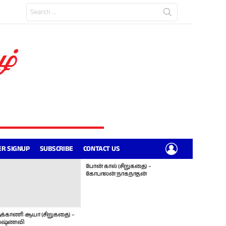
Search
for:
LOGIN
R SIGNUP
SUBSCRIBE
CONTACT US
போன் கால் (சிறுகதை) –
கோபாலன் நாகநாதன்
க்காணி ஆயா (சிறுகதை) –
ஷ்ணவி