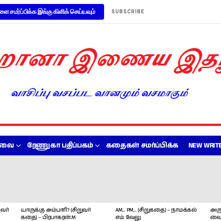
ளை சமர்ப்பிக்க இங்கு கிளிக் செய்யவும்
SUBSCRIBE
றவை
ரேணுகா பதிப்பகம்
கதைகள் சமர்ப்பிக்க
NEW WRITE
வர்
யாருக்கு அம்பாரி? (சிறுவர்
AM… PM… (சிறுகதை) – நாமக்கல்
அரு
கதை) – பிரபாகரன்.M
எம். வேலு
வை