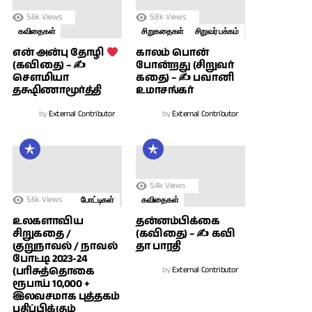
5.6k
Views
5.8k
Views
கவிதைகள்
சிறுகதைகள்
சிறுவர் பக்கம்
காலம் பொன்
என் அன்பு தோழி
போன்றது (சிறுவர்
(கவிதை) – ✍
கதை) – ✍ பவானி
சௌமியா
உமாசங்கர்
தக்ஷிணாமூர்த்தி
by
External Contributor
by
External Contributor
5.4k
Views
5.6k
Views
போட்டிகள்
கவிதைகள்
உலகளாவிய
தன்னம்பிக்கை
சிறுகதை /
(கவிதை) – ✍ கவி
குறுநாவல் / நாவல்
தா பாரதி
போட்டி 2023-24
(பரிசுத்தொகை
by
External Contributor
ரூபாய் 10,000 +
இலவசமாக புத்தகம்
பதிப்பிக்கும்