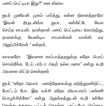
பணப் பெட்டியா இது?” என வினவ
ஐயர் முனியன் முகம் பார்த்து, என்ன நினைத்தாரோ
“இவன் திருடலிங்க ஐயா, என்கிட்டே வேல
செய்ற பையன். நான்தான் பணப் பெட்டியை கொடுத்து,
நாளைக்கு வேண்டிய சாமான்கள் வாங்கி வர
அனுப்பிச்சேன் ” என்றார்.
காவலரோ “இவனை காப்பாத்தறதுக்கு ஏதோ பொய்
சொல்றீங்க. டேய் பார்டா அவுர் நல்ல மனச” என்று கூறி
அவனை விட்டு சென்றனர்
ஐயர் “ஏதோ அவசர பணத்தேவைக்கு எடுத்தூண்டுட்ட,
போட்டம் போ. இத வச்சி ஏதோ வியாபாரம் பண்ணி
பொழச்சிக்கோ” என்று ஆதங்கத்துடன் கூறி உள்ளே
சென்று கதவை பூட்டிக் கொள்ள, பாட்டியோ பிரம்மை