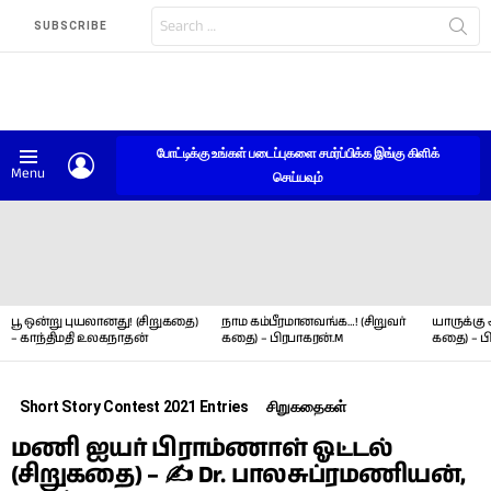
Search
SUBSCRIBE
for:
போட்டிக்கு உங்கள் படைப்புகளை சமர்ப்பிக்க இங்கு கிளிக்
LOGIN
Menu
செய்யவும்
LATEST
STORIES
பூ ஒன்று புயலானது! (சிறுகதை)
நாம கம்பீரமானவங்க…! (சிறுவர்
யாருக்கு 
– காந்திமதி உலகநாதன்
கதை) – பிரபாகரன்.M
கதை) – ப
Short Story Contest 2021 Entries
சிறுகதைகள்
மணி ஐயர் பிராம்ணாள் ஓட்டல்
(சிறுகதை) – ✍ Dr. பாலசுப்ரமணியன்,