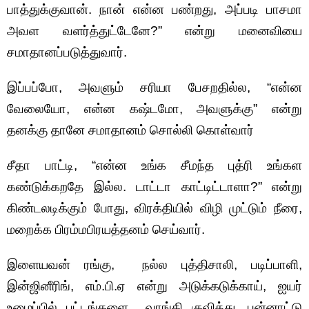
பாத்துக்குவான். நான் என்ன பண்றது, அப்படி பாசமா
அவள வளர்த்துட்டேனே?” என்று மனைவியை
சமாதானப்படுத்துவார்.
இப்பப்போ, அவளும் சரியா பேசறதில்ல, “என்ன
வேலையோ, என்ன கஷ்டமோ, அவளுக்கு” என்று
தனக்கு தானே சமாதானம் சொல்லி கொள்வார்
சீதா பாட்டி, “என்ன உங்க சீமந்த புத்ரி உங்கள
கண்டுக்கறதே இல்ல. டாட்டா காட்டிட்டாளா?” என்று
கிண்டலடிக்கும் போது, விரக்தியில் விழி முட்டும் நீரை,
மறைக்க பிரம்மபிரயத்தனம் செய்வார்.
இளையவன் ரங்கு, நல்ல புத்திசாலி, படிப்பாளி,
இன்ஜினீரிங், எம்.பி.ஏ என்று அடுக்கடுக்காய், ஐயர்
உழைப்பில் பட்டங்களை வாங்கி குவித்து, பன்னாட்டு