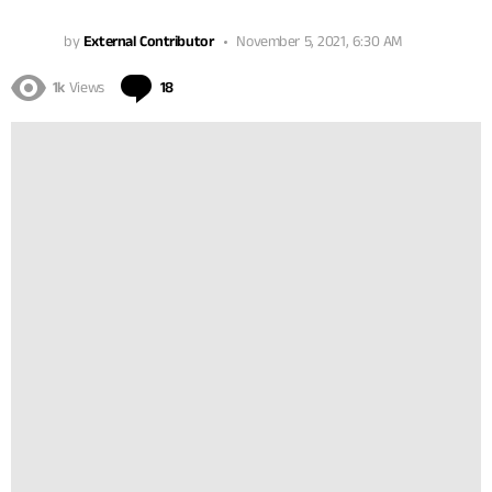
by
External Contributor
November 5, 2021, 6:30 AM
Comments
1k
Views
18