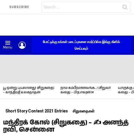
Search
SUBSCRIBE
for:
போட்டிக்கு உங்கள் படைப்புகளை சமர்ப்பிக்க இங்கு கிளிக்
LOGIN
Menu
செய்யவும்
LATEST
STORIES
பூ ஒன்று புயலானது! (சிறுகதை)
நாம கம்பீரமானவங்க…! (சிறுவர்
யாருக்கு 
– காந்திமதி உலகநாதன்
கதை) – பிரபாகரன்.M
கதை) – ப
Short Story Contest 2021 Entries
சிறுகதைகள்
மந்திரக் கோல் (சிறுகதை) – ✍ அனந்த்
ரவி, சென்னை