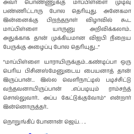
அவர் பொண்ணுக்கு மாப்பிள்ளை முடிவு
பண்ணிட்டாரு போல தெரியுது. அனேகமா
இன்னைக்கு பிறந்தநாள் விழாவில் கூட
மாப்பிள்ளை யாருனு அறிவிக்கலாம்..
அதுக்காக தான் முக்கியமான விஐபி நிறைய
பேருக்கு அழைப்பு போல தெரியுது…”
“மாப்பிள்ளை யாராயிருக்கும்…கண்டிப்பா ஒரு
பெரிய பிசினஸ்மேனுடைய பையனாத் தான்
இருப்பான்… இல்ல வெளிநாட்டில் படிச்சிட்டு
வந்தவனாயிருப்பான் ..எப்படியும் ராம்சந்த்
சொல்லுவார்.. அப்ப கேட்டுக்குவோம்” என்றார்
இன்னொருத்தர்..
நொறுங்கிப் போனான் ஜெய். . ..