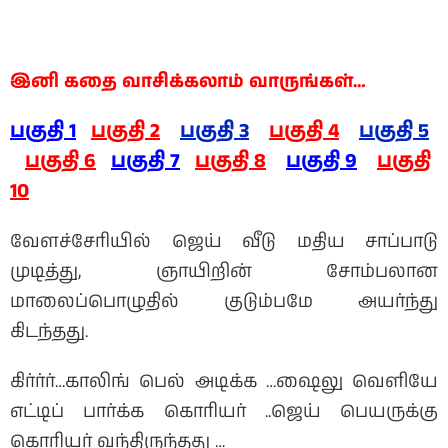
இனி கதை வாசிக்கலாம் வாருங்கள்…
பகுதி 1
பகுதி 2
பகுதி 3
பகுதி 4
பகுதி 5
பகுதி 6
பகுதி 7
பகுதி 8
பகுதி 9
பகுதி
10
வேளச்சேரியில் ஜெய் வீடு மதிய சாப்பாடு
முடித்து, ஞாயிறின் சோம்பலான
மாலைப்பொழுதில் குடும்பமே அயர்ந்து
கிடந்தது.
கிர்ர்ர்…காலிங் பெல் அடிக்க …ஷைலு வெளியே
எட்டிப் பார்க்க கொரியர் ..ஜெய் பெயருக்கு
கொரியர் வந்திருந்தது …