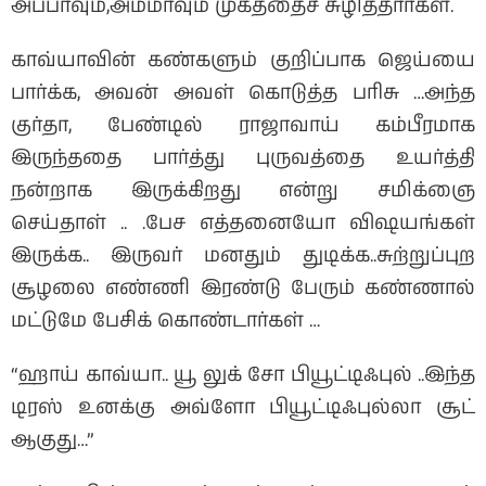
அப்பாவும்,அம்மாவும் முகத்தைச் சுழித்தார்கள்.
காவ்யாவின் கண்களும் குறிப்பாக ஜெய்யை
பார்க்க, அவன் அவள் கொடுத்த பரிசு …அந்த
குர்தா, பேண்டில் ராஜாவாய் கம்பீரமாக
இருந்ததை பார்த்து புருவத்தை உயர்த்தி
நன்றாக இருக்கிறது என்று சமிக்ஞை
செய்தாள் .. .பேச எத்தனையோ விஷயங்கள்
இருக்க.. இருவர் மனதும் துடிக்க..சுற்றுப்புற
சூழலை எண்ணி இரண்டு பேரும் கண்ணால்
மட்டுமே பேசிக் கொண்டார்கள் …
“ஹாய் காவ்யா.. யூ லுக் சோ பியூட்டிஃபுல் ..இந்த
டிரஸ் உனக்கு அவ்ளோ பியூட்டிஃபுல்லா சூட்
ஆகுது…”