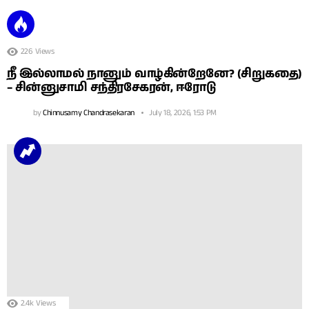
226
Views
நீ இல்லாமல் நானும் வாழ்கின்றேனே? (சிறுகதை)
– சின்னுசாமி சந்திரசேகரன், ஈரோடு
by
Chinnusamy Chandrasekaran
July 18, 2026, 1:53 PM
2.4k
Views