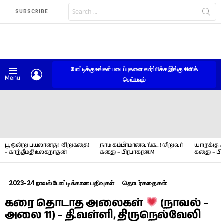
Search
SUBSCRIBE
for:
போட்டிக்கு உங்கள் படைப்புகளை சமர்ப்பிக்க இங்கு கிளிக்
LOGIN
Menu
செய்யவும்
LATEST
STORIES
பூ ஒன்று புயலானது! (சிறுகதை)
நாம கம்பீரமானவங்க…! (சிறுவர்
யாருக்கு 
– காந்திமதி உலகநாதன்
கதை) – பிரபாகரன்.M
கதை) – ப
2023-24 நாவல் போட்டிக்கான பதிவுகள்
தொடர்கதைகள்
கரை தொடாத அலைகள்
(நாவல் –
அலை 11) – தி.வள்ளி, திருநெல்வேலி