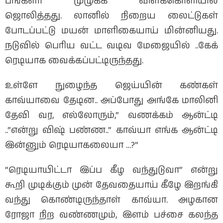
பங்களா முழுக்க விளக்கொளியில்
ஜொலித்தது. லானில் நிறைய லைட்டுகள்
போடப்பட்டு மயன் மாளிகையாய் மின்னியது.
நடுவில் பெரிய வட்ட வடிவ மேஜையில் ..கேக்
ரெடியாக வைக்கப்பட்டிருந்தது.
உள்ளே நுழைந்த ஜெய்யின் கண்கள்
காவ்யாவை தேடின.. அப்போது அங்கே மாலினி
தேவி வர, எல்லோரும்,” வணக்கம் ஆன்ட்டி
..”என்று விஷ் பண்ண..” காவ்யா எங்க ஆன்ட்டி
இன்னும் ரெடியாகலையா …?”
“ரெடியாயிட்டா இப்ப கீழ வந்துடுவா” என்று
கூறி முடிக்கும் முன் தேவதையாய் கீழே இறங்கி
வந்து கொண்டிருந்தாள் காவ்யா. அழகான
ரோஜா நிற வண்ணமும், இளம் பச்சை கலந்த