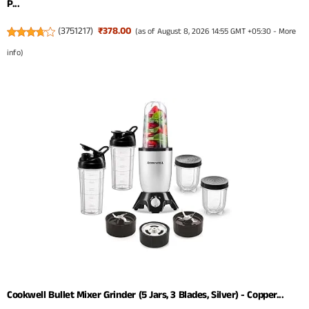
P...
(
3751217
)
₹378.00
(as of August 8, 2026 14:55 GMT +05:30 -
More
info
)
Cookwell Bullet Mixer Grinder (5 Jars, 3 Blades, Silver) - Copper...