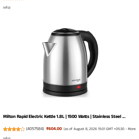
info
)
Milton Rapid Electric Kettle 1.8L | 1500 Watts | Stainless Steel ...
(
4057584
)
₹604.00
(as of August 8, 2026 15:01 GMT +05:30 -
More
info
)