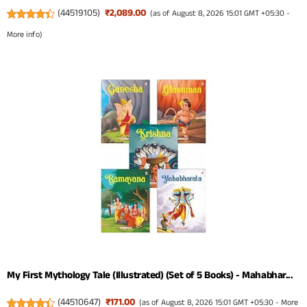
(
44519105
)
₹2,089.00
(as of August 8, 2026 15:01 GMT +05:30 -
More info
)
My First Mythology Tale (Illustrated) (Set of 5 Books) - Mahabhar...
(
44510647
)
₹171.00
(as of August 8, 2026 15:01 GMT +05:30 -
More