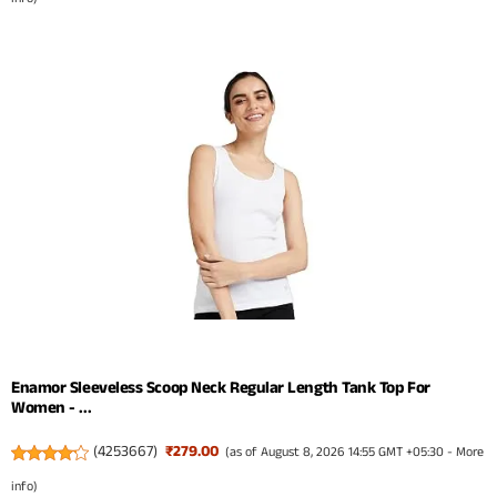
Enamor Sleeveless Scoop Neck Regular Length Tank Top For
Women - ...
(
4253667
)
₹279.00
(as of August 8, 2026 14:55 GMT +05:30 -
More
info
)