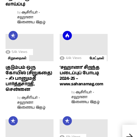
வாய்ப்பு)
by
ஆசிரியர் -
சஹானா
இணைய இதழ்
5.4k
Views
4.4k
Views
சிறுகதைகள்
போட்டிகள்
குடும்பம் ஒரு
‘சஹானா’ சிறந்த
கோயில் (சிறுகதை)
படைப்புப் போட்டி
– ✍ பானுமதி
2024-25 –
பார்த்தசாரதி,
www.sahanamag.com
சென்னை
by
ஆசிரியர் -
சஹானா
by
ஆசிரியர் -
இணைய இதழ்
சஹானா
இணைய இதழ்
ஊரட
4.1k
Views