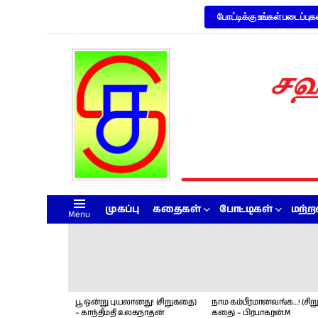
போட்டிக்கு உங்கள் படைப்புக
முகப்பு
கதைகள்
போட்டிகள்
மற்
Menu
LATEST
STORIES
பூ ஒன்று புயலானது! (சிறுகதை)
நாம கம்பீரமானவங்க…! (சிறு
– காந்திமதி உலகநாதன்
கதை) – பிரபாகரன்.M