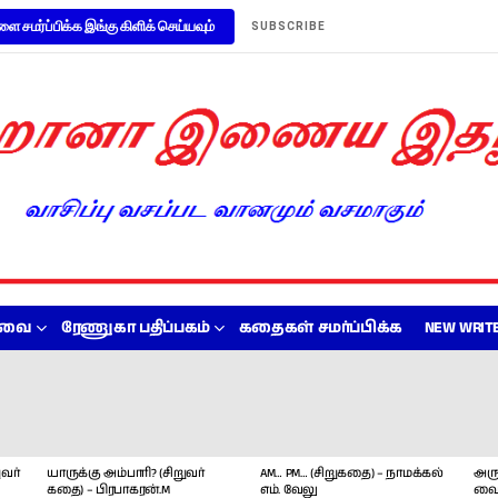
ளை சமர்ப்பிக்க இங்கு கிளிக் செய்யவும்
SUBSCRIBE
றவை
ரேணுகா பதிப்பகம்
கதைகள் சமர்ப்பிக்க
NEW WRITE
வர்
யாருக்கு அம்பாரி? (சிறுவர்
AM… PM… (சிறுகதை) – நாமக்கல்
அரு
கதை) – பிரபாகரன்.M
எம். வேலு
வை