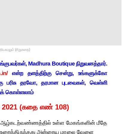
அறியாமலும் (சிறுகதை)
வழங்குபவர்கள், Madhura Boutique நிறுவனத்தார்.
in/
என்ற தளத்திற்கு சென்று, உங்களுக்கோ
்கு பரிசு தரவோ, தரமான புடவைகள், வெள்ளி
றுக் கொள்ளலாம்
ி 2021 (கதை எண் 108)
ி ஆழ்கடற்வண்ணத்தில் உள்ள மேகங்களின் மீதே
் உறைந்திருந்தது அன்றைய மாலை வேளை