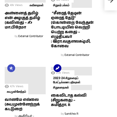
✍ அ
4.1k
Views
கவிதைகள்
சிறுவர் பக்கம்
அன்னைத் தமிழ்
“சீரைத் தேடின்
என் அழகுத் தமிழ்
ஏரைத் தேடு”
(கவிதை) – ✍
(கொன்றை வேந்தன்
மா.பிரேமா
போட்டியில் வெற்றி
பெற்ற கதை) –
by
External Contributor
எழுதியவர்
: இரா.வகுளலக்ஷ்மி,
கோவை
by
External Contributor
2.3k
Views
2023-24 சிறுகதைப்
போட்டிக்கான பதிவுகள்
4.7k
Views
சிறுகதைகள்
சுயமுன்னேற்றம்
கைவிடாத கல்வி
வானமே எல்லை
(சிறுகதை) –
(சுயமுன்னேற்றக்
சுமித்ரா. R
கட்டுரை)
by
Sumithra R
by
ஆசிரியர் -