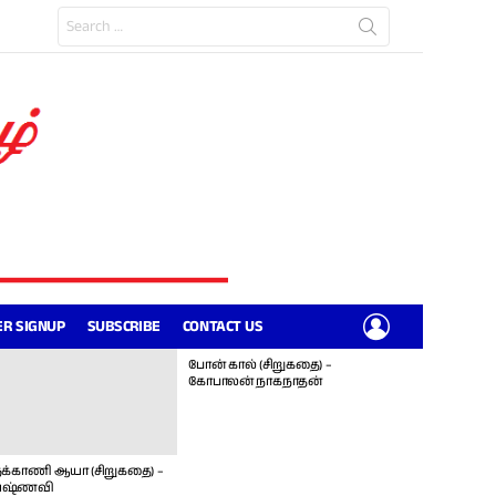
Search
for:
LOGIN
R SIGNUP
SUBSCRIBE
CONTACT US
போன் கால் (சிறுகதை) –
கோபாலன் நாகநாதன்
க்காணி ஆயா (சிறுகதை) –
ஷ்ணவி