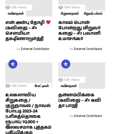
5.6k
Views
5.8k
Views
கவிதைகள்
சிறுகதைகள்
சிறுவர் பக்கம்
காலம் பொன்
என் அன்பு தோழி
போன்றது (சிறுவர்
(கவிதை) – ✍
கதை) – ✍ பவானி
சௌமியா
உமாசங்கர்
தக்ஷிணாமூர்த்தி
by
External Contributor
by
External Contributor
5.4k
Views
5.6k
Views
போட்டிகள்
கவிதைகள்
உலகளாவிய
தன்னம்பிக்கை
சிறுகதை /
(கவிதை) – ✍ கவி
குறுநாவல் / நாவல்
தா பாரதி
போட்டி 2023-24
(பரிசுத்தொகை
by
External Contributor
ரூபாய் 10,000 +
இலவசமாக புத்தகம்
பதிப்பிக்கும்