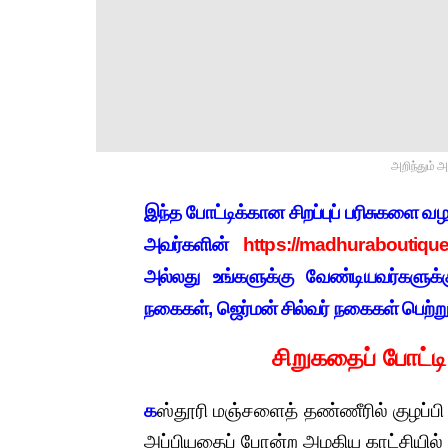
அறிந்தும் 
இ
ந்த போட்டிக்கான சிறப்புப் பரிசுகளை 
அவர்களின்
https://madhuraboutique.
அல்லது உங்களுக்கு வேண்டியவர்களுக
நகைகள், ஜெர்மன் சில்வர் நகைகள் பெற்
சிறுகதைப் போட்ட
க
ஸ்தூரி மஞ்சளைத் தண்ணீரில் குழப்ப
அப்பியதைப் போன்ற அழகிய காட்சியில