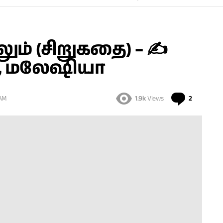
ும் (சிறுகதை) – ✍
, மலேஷியா
Comment
 AM
1.9k
Views
2