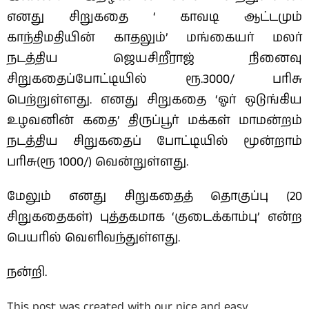
எனது சிறுகதை ‘ காவடி ஆட்டமும்
காந்திமதியின் காதலும்’ மங்கையர் மலர்
நடத்திய ஜெயசிறீராஜ் நினைவு
சிறுகதைப்போட்டியில் ரூ.3000/ பரிசு
பெற்றுள்ளது. எனது சிறுகதை ‘ஓர் ஒடுங்கிய
உழவனின் கதை’ திருப்பூர் மக்கள் மாமன்றம்
நடத்திய சிறுகதைப் போட்டியில் மூன்றாம்
பரிசு(ரூ 1000/‍) வென்றுள்ளது.
மேலும் எனது சிறுகதைத் தொகுப்பு (20
சிறுகதைகள்) புத்தகமாக ‘குடைக்காம்பு’ என்ற
பெயரில் வெளிவந்துள்ளது.
நன்றி.
This post was created with our nice and easy