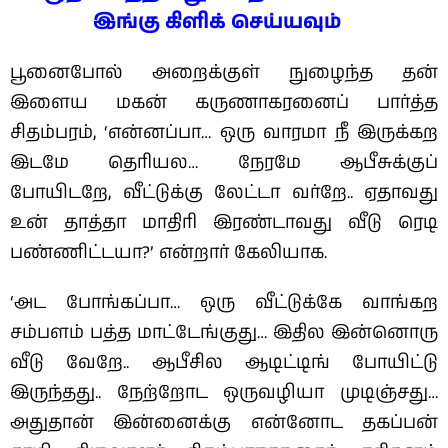
இங்கு கிளிக் செய்யவும்
பூனைபோல் அறைக்குள் நுழைந்த தன்
இளைய மகன் கருணாகரனைப் பார்த்த
சிதம்பரம், ‘என்னப்பா… ஒரு வாரமா நீ இருக்கற
இடமே தெரியல… நேரமே ஆபீசுக்குப்
போயிடறே, வீட்டுக்கு லேட்டா வர்றே.. ஏதாவது
உன் தாத்தா மாதிரி இரண்டாவது வீடு ரெடி
பண்ணிட்டயா?’ என்றார் கேலியாக.‌
‘அட போங்கப்பா… ஒரு வீட்டுக்கே வாங்கற
சம்பளம் பத்த மாட்டேங்குது… இதில இன்னொரு
வீடு வேறே.. ஆபீசில ஆடிட்டிங் போயிட்டு
இருந்தது.. நேற்றோட ஒருவழியா முடிஞ்சது…
அதுதான் இன்னைக்கு என்னோட தகப்பன்