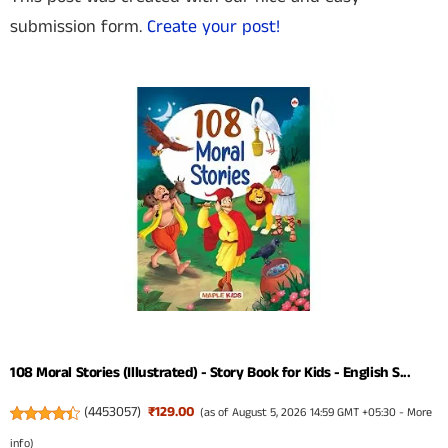
submission form.
Create your post!
108 Moral Stories (Illustrated) - Story Book for Kids - English S...
(
4453057
)
₹129.00
(as of August 5, 2026 14:59 GMT +05:30 -
More
info
)