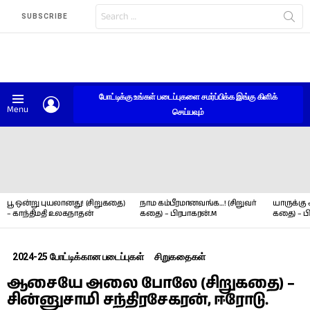
Search
SUBSCRIBE
for:
போட்டிக்கு உங்கள் படைப்புகளை சமர்ப்பிக்க இங்கு கிளிக்
LOGIN
Menu
செய்யவும்
LATEST
STORIES
பூ ஒன்று புயலானது! (சிறுகதை)
நாம கம்பீரமானவங்க…! (சிறுவர்
யாருக்கு 
– காந்திமதி உலகநாதன்
கதை) – பிரபாகரன்.M
கதை) – ப
2024-25 போட்டிக்கான படைப்புகள்
சிறுகதைகள்
ஆசையே அலை போலே (சிறுகதை) –
சின்னுசாமி சந்திரசேகரன், ஈரோடு.