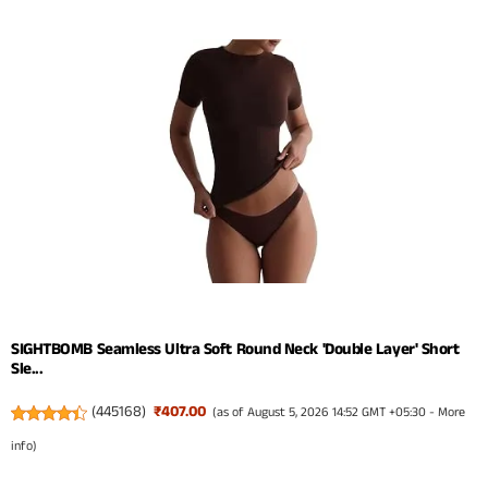
SIGHTBOMB Seamless Ultra Soft Round Neck 'Double Layer' Short
Sle...
(
445168
)
₹407.00
(as of August 5, 2026 14:52 GMT +05:30 -
More
info
)