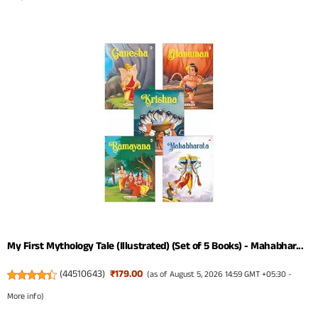
My First Mythology Tale (Illustrated) (Set of 5 Books) - Mahabhar...
(
44510643
)
₹179.00
(as of August 5, 2026 14:59 GMT +05:30 -
More info
)