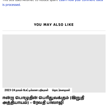
is processed.
YOU MAY ALSO LIKE
2023-24 நாவல் போட்டிக்கான பதிவுகள்
தொடர்கதைகள்
ஈன்ற பொழுதின் பெரிதுவக்கும் (இறுதி
அத்தியாயம்) – ரேவதி பாலாஜி