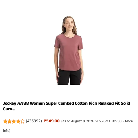
Jockey AW88 Women Super Combed Cotton Rich Relaxed Fit Solid
Curv...
(
435892
)
₹549.00
(as of August 9, 2026 14:55 GMT +05:30 -
More
info
)