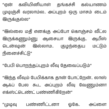
“ஏன் கவியினியாள் தங்கச்சி கல்யாணம்
முடிஞ்சி வரலாம்ல.. அப்புறம் ஒரு மாசம் டைம்
இருக்குல்ல”
“இல்லை மதி எனக்கு அப்போ கொஞ்சம் வீட்ல
இருக்கணும்னு ஆசையா இருக்கு.. ஆபீஸ்
டென்ஷன் இல்லாம.. குழந்தைய மட்டும்
நினைச்சிட்டு”
“பேபி பொறந்தப்புறம் லீவு தேவைப்படும்”
“இந்த லீவும் பேபிக்காக தான் போட்றேன்.. லாஸ்
ஆஃப் பேல கூட அப்புறம் லீவு வேணும்னா
எக்ஸ்ட்டெண்ட் பண்ணிகிறேன்”
“முடிவு பண்ணிட்டனா ஓகே.. அப்ளை