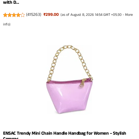
with D...
(
415263
)
₹299.00
(as of August 8, 2026 14:54 GMT +05:30 -
More
info
)
ENSAC Trendy Mini Chain Handle Handbag for Women – Stylish
Compac...