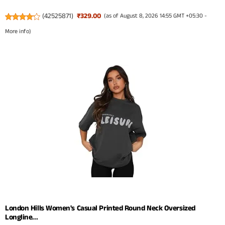
(
42525871
)
₹329.00
(as of August 8, 2026 14:55 GMT +05:30 -
More info
)
London Hills Women's Casual Printed Round Neck Oversized
Longline...