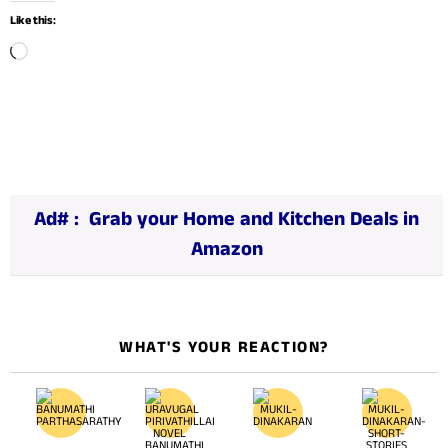
Like this:
L
o
a
d
i
n
Ad# :
Grab your Home and Kitchen Deals in
g
Amazon
…
WHAT'S YOUR REACTION?