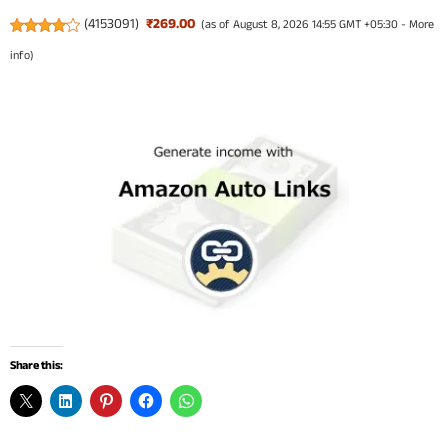
(
4153091
)
₹269.00
(as of August 8, 2026 14:55 GMT +05:30 -
More
info
)
Share this: