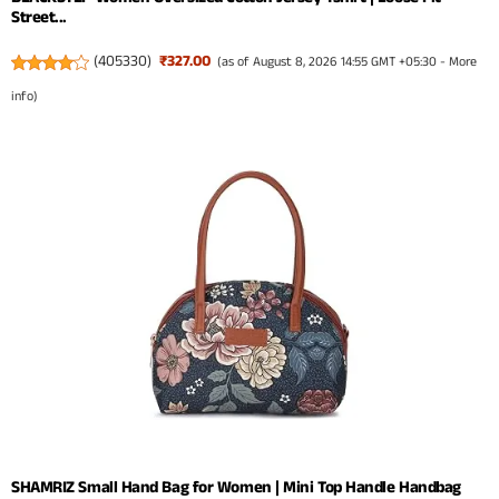
Street...
(
405330
)
₹327.00
(as of August 8, 2026 14:55 GMT +05:30 -
More
info
)
SHAMRIZ Small Hand Bag for Women | Mini Top Handle Handbag