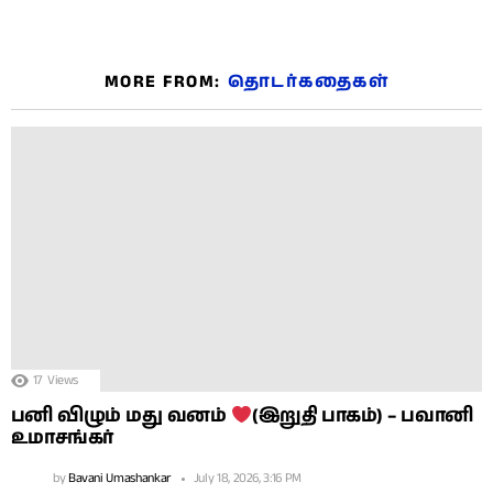
MORE FROM:
தொடர்கதைகள்
17
Views
பனி விழும் மது வனம்
(இறுதி பாகம்) – பவானி
உமாசங்கர்
by
Bavani Umashankar
July 18, 2026, 3:16 PM