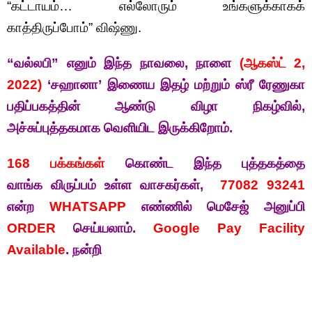
“கட்டாயம்… எல்லோரும் உங்களுக்காகக்
காத்திருப்போம்” விஷ்ணு.
“வல்லபி” எனும் இந்த நாவலை, நாளை
(ஆகஸ்ட் 2,
2022)
‘சஹானா’ இணைய இதழ் மற்றும் ஸ்ரீ ரேணுகா
பதிப்பகத்தின் ஆண்டு விழா நிகழ்வில்,
அச்சுப்புத்தகமாக வெளியிட இருக்கிறோம்.
168 பக்கங்கள்
கொண்ட இந்த புத்தகத்தை
வாங்க விருப்பம் உள்ள வாசகர்கள்,
77082 93241
என்ற
WHATSAPP
எண்ணில் மெசேஜ் அனுப்பி
ORDER
செய்யலாம்.
Google Pay Facility
Available
. நன்றி