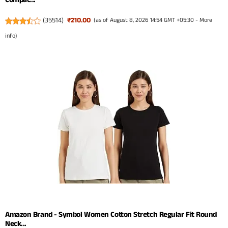
(
35514
)
₹210.00
(as of August 8, 2026 14:54 GMT +05:30 -
More
info
)
Amazon Brand - Symbol Women Cotton Stretch Regular Fit Round
Neck...