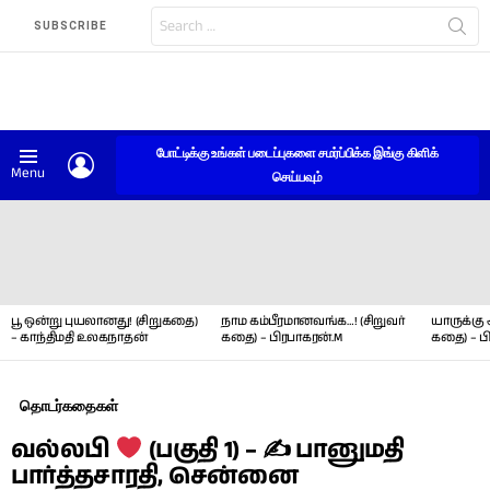
Search
SUBSCRIBE
for:
போட்டிக்கு உங்கள் படைப்புகளை சமர்ப்பிக்க இங்கு கிளிக்
LOGIN
Menu
செய்யவும்
LATEST
STORIES
பூ ஒன்று புயலானது! (சிறுகதை)
நாம கம்பீரமானவங்க…! (சிறுவர்
யாருக்கு 
– காந்திமதி உலகநாதன்
கதை) – பிரபாகரன்.M
கதை) – ப
தொடர்கதைகள்
வல்லபி
(பகுதி 1) – ✍ பானுமதி
பார்த்தசாரதி, சென்னை