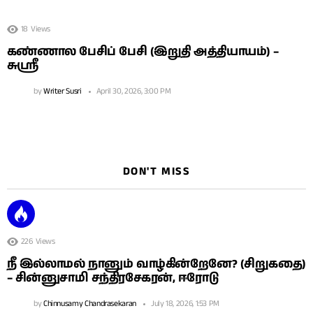
18
Views
கண்ணால பேசிப் பேசி (இறுதி அத்தியாயம்) –
சுஶ்ரீ
by
Writer Susri
April 30, 2026, 3:00 PM
DON'T MISS
226
Views
நீ இல்லாமல் நானும் வாழ்கின்றேனே? (சிறுகதை)
– சின்னுசாமி சந்திரசேகரன், ஈரோடு
by
Chinnusamy Chandrasekaran
July 18, 2026, 1:53 PM