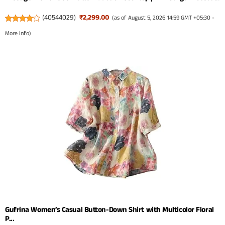
(
40544029
)
₹2,299.00
(as of August 5, 2026 14:59 GMT +05:30 -
More info
)
Gufrina Women’s Casual Button-Down Shirt with Multicolor Floral
P...