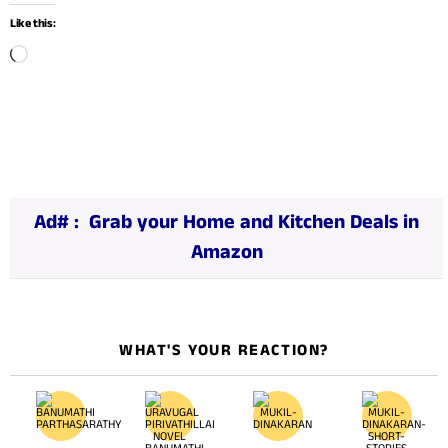
Like this:
L
o
a
d
i
n
Ad# :
Grab your Home and Kitchen Deals in
g
Amazon
…
WHAT'S YOUR REACTION?