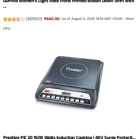
Gufrina Women’s Light Rose Floral Printed Button Down Shirt with
...
(
365937
)
₹445.00
(as of August 6, 2026 14:54 GMT +05:30 -
More
info
)
Prestige PIC 20 1600 Watts Induction Cooktop | 4KV Surge Protecti...