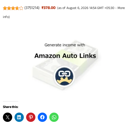
(
3751214
)
₹378.00
(as of August 6, 2026 14:54 GMT +05:30 -
More
info
)
Share this: