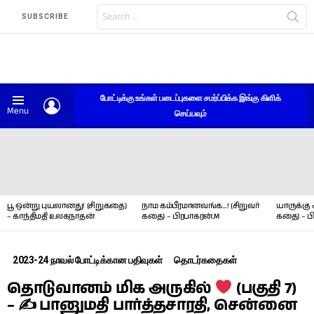
Search
SUBSCRIBE
for:
போட்டிக்கு உங்கள் படைப்புகளை சமர்ப்பிக்க இங்கு கிளிக்
LOGIN
Menu
செய்யவும்
LATEST
STORIES
பூ ஒன்று புயலானது! (சிறுகதை)
நாம கம்பீரமானவங்க…! (சிறுவர்
யாருக்கு 
– காந்திமதி உலகநாதன்
கதை) – பிரபாகரன்.M
கதை) – ப
2023-24 நாவல் போட்டிக்கான பதிவுகள்
தொடர்கதைகள்
தொடுவானம் மிக அருகில்
(பகுதி 7)
– ✍ பானுமதி பார்த்தசாரதி, சென்னை