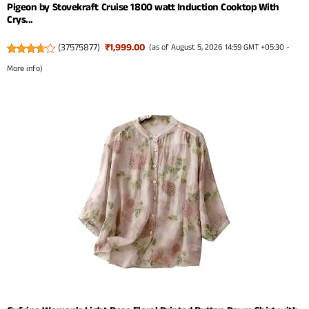
Pigeon by Stovekraft Cruise 1800 watt Induction Cooktop With
Crys...
(
37575877
)
₹1,999.00
(as of August 5, 2026 14:59 GMT +05:30 -
More info
)