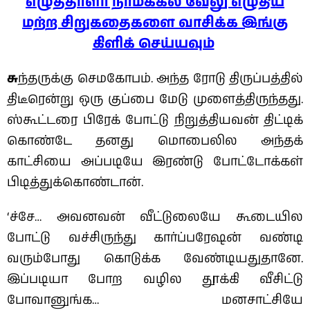
எழுத்தாளர் நாமக்கல் வேலு எழுதிய
மற்ற சிறுகதைகளை வாசிக்க இங்கு
கிளிக் செய்யவும்
சு
ந்தருக்கு செமகோபம். அந்த ரோடு திருப்பத்தில்
திடீரென்று ஒரு குப்பை மேடு முளைத்திருந்தது.
ஸ்கூட்டரை பிரேக் போட்டு நிறுத்தியவன் திட்டிக்
கொண்டே தனது மொபைலில அந்தக்
காட்சியை அப்படியே இரண்டு போட்டோக்கள்
பிடித்துக்கொண்டான்.
‘ச்சே… அவனவன் வீட்டுலையே கூடையில
போட்டு வச்சிருந்து கார்ப்பரேஷன் வண்டி
வரும்போது கொடுக்க வேண்டியதுதானே.
இப்படியா போற வழில தூக்கி வீசிட்டு
போவானுங்க… மனசாட்சியே