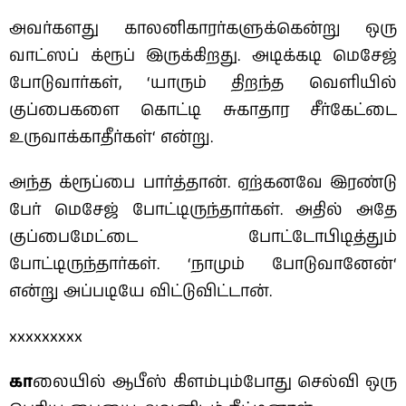
அவர்களது காலனிகாரர்களுக்கென்று ஒரு
வாட்ஸப் க்ரூப் இருக்கிறது. அடிக்கடி மெசேஜ்
போடுவார்கள், ‘யாரும் திறந்த வெளியில்
குப்பைகளை கொட்டி சுகாதார சீர்கேட்டை
உருவாக்காதீர்கள்‘ என்று.
அந்த க்ரூப்பை பார்த்தான். ஏற்கனவே இரண்டு
பேர் மெசேஜ் போட்டிருந்தார்கள். அதில் அதே
குப்பைமேட்டை போட்டோபிடித்தும்
போட்டிருந்தார்கள். ‘நாமும் போடுவானேன்‘
என்று அப்படியே விட்டுவிட்டான்.
xxxxxxxxx
கா
லையில் ஆபீஸ் கிளம்பும்போது செல்வி ஒரு