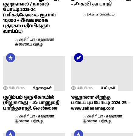
குறுநாவல் / நாவல்
– ✍ கவி தா பாரதி
போட்டி 2023-24
(பரிசுத்தொகை ரூபாய்
by
External Contributor
10,000 + இலவசமாக
புத்தகம் பதிப்பிக்கும்
வாய்ப்பு)
by
ஆசிரியர் - சஹானா
இணைய இதழ்
5.4k
Views
4.4k
Views
சிறுகதைகள்
போட்டிகள்
குடும்பம் ஒரு கோயில்
‘சஹானா’ சிறந்த
(சிறுகதை) – ✍ பானுமதி
படைப்புப் போட்டி 2024-25 –
பார்த்தசாரதி, சென்னை
www.sahanamag.com
by
ஆசிரியர் - சஹானா
by
ஆசிரியர் - சஹானா
இணைய இதழ்
இணைய இதழ்