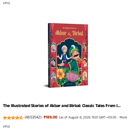
info
)
The Illustrated Stories of Akbar and Birbal: Classic Tales From I...
(
4653542
)
₹189.00
(as of August 8, 2026 15:01 GMT +05:30 -
More
info
)