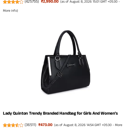
(
425755
)
₹2,990.00
(as of August 8, 2026 15:01 GMT +05:30 -
More info
)
Lady Quinton Trendy Branded Handbag for Girls And Women's
(
36511
)
₹473.00
(as of August 8, 2026 14:54 GMT +05:30 -
More