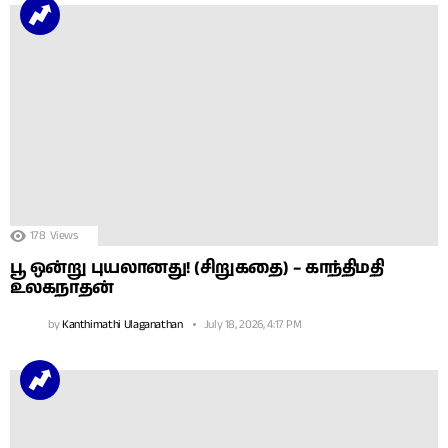
178
Views
பூ ஒன்று புயலானது! (சிறுகதை) – காந்திமதி
உலகநாதன்
by
Kanthimathi Ulaganathan
July 18, 2026, 4:17 PM