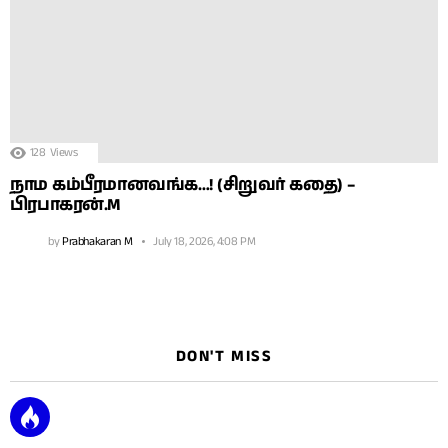
128
Views
நாம கம்பீரமானவங்க…! (சிறுவர் கதை) –
பிரபாகரன்.M
by
Prabhakaran M
July 18, 2026, 4:08 PM
DON'T MISS