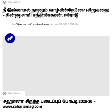
226
Views
நீ இல்லாமல் நானும் வாழ்கின்றேனே? (சிறுகதை)
– சின்னுசாமி சந்திரசேகரன், ஈரோடு
by
Chinnusamy Chandrasekaran
July 18, 2026, 1:53 PM
2.4k
Views
‘சஹானா’ சிறந்த படைப்புப் போட்டி 2025-26 –
www.sahanamag.com