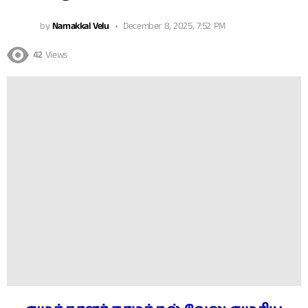
by
Namakkal Velu
December 8, 2025, 7:52 PM
42
Views