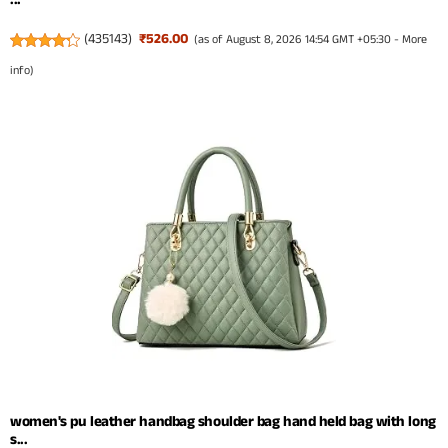
(
435143
)
₹526.00
(as of August 8, 2026 14:54 GMT +05:30 -
More
info
)
women's pu leather handbag shoulder bag hand held bag with long
s...