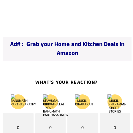
o
a
d
i
n
Ad# :
Grab your Home and Kitchen Deals in
g
Amazon
…
WHAT'S YOUR REACTION?
0
0
0
0