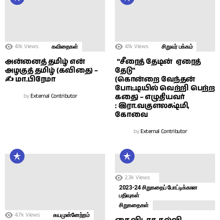
4.1k
Views
4.1k
Views
கவிதைகள்
சிறுவர் பக்கம்
அன்னைத் தமிழ் என்
“சீரைத் தேடின் ஏரைத்
அழகுத் தமிழ் (கவிதை) –
தேடு”
✍ மா.பிரேமா
(கொன்றை வேந்தன்
போட்டியில் வெற்றி பெற்ற
by
External Contributor
கதை) – எழுதியவர்
: இரா.வகுளலக்ஷ்மி,
கோவை
by
External Contributor
2.3k
Views
2023-24 சிறுகதைப் போட்டிக்கான
பதிவுகள்
சிறுகதைகள்
4.7k
Views
சுயமுன்னேற்றம்