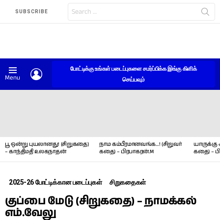
Search
SUBSCRIBE
for:
போட்டிக்கு உங்கள் படைப்புகளை சமர்ப்பிக்க இங்கு கிளிக்
LOGIN
Menu
செய்யவும்
LATEST
STORIES
பூ ஒன்று புயலானது! (சிறுகதை)
நாம கம்பீரமானவங்க…! (சிறுவர்
யாருக்கு 
– காந்திமதி உலகநாதன்
கதை) – பிரபாகரன்.M
கதை) – ப
2025-26 போட்டிக்கான படைப்புகள்
சிறுகதைகள்
குப்பை மேடு (சிறுகதை) – நாமக்கல்
எம்.வேலு