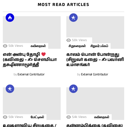
MOST READ ARTICLES
5.8k
Views
5.6k
Views
கவிதைகள்
சிறுகதைகள்
சிறுவர் பக்கம்
காலம் பொன் போன்றது
என் அன்பு தோழி
(சிறுவர் கதை) – ✍ பவானி
(கவிதை) – ✍ சௌமியா
உமாசங்கர்
தக்ஷிணாமூர்த்தி
by
External Contributor
by
External Contributor
5.6k
Views
5.4k
Views
போட்டிகள்
கவிதைகள்
உலகளாவிய சிறுகதை /
தன்னம்பிக்கை (கவிதை)