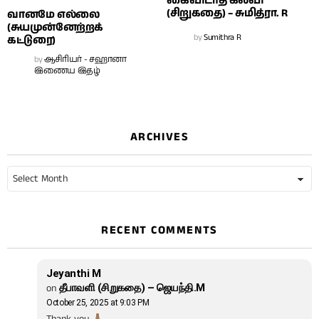
கைவிடாத கல்வி
(சிறுகதை) – சுமித்ரா. R
வானமே எல்லை
(சுயமுன்னேற்றக்
by
Sumithra R
கட்டுரை)
by
ஆசிரியர் - சஹானா
இணைய இதழ்
ARCHIVES
Archives
RECENT COMMENTS
Jeyanthi M
on
தீபாவளி (சிறுகதை) – ஜெயந்தி.M
October 25, 2025 at 9:03 PM