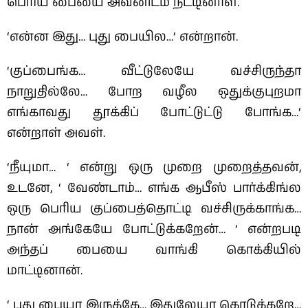
பெரிய பையை அவனிடம் நீட்டினாள்.
‘என்ன இது… புது பையில…‘ என்றான்.
‘குப்பைங்க… வீட்டுலேயே வச்சிருந்தா
நாறுதில்லே… போற வழீல ஒதுக்குபுறமா
எங்காவது தூக்கிப் போட்டுட்டு போங்க…‘
என்றாள் அவள்.
‘நீயுமா… ‘ என்று ஒரு முறை முறைத்தவன்,
உடனே, ‘ வேண்டாம்… எங்க ஆபீஸ் பார்க்கிங்ல
ஒரு பெரிய குப்பைத்தொட்டி வச்சிருக்காங்க…
நான் அங்கேயே போட்டுக்கறேன்… ‘ என்றபடி
அந்தப் பையை வாங்கி கொக்கியில்
மாட்டினான்.
‘ புது பையா இருக்கே… இதுலேயா கொடுக்கறே…