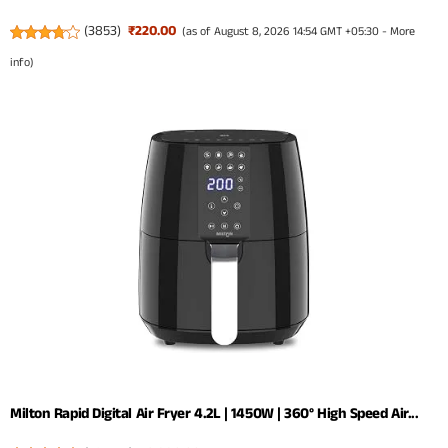
(
3853
)
₹220.00
(as of August 8, 2026 14:54 GMT +05:30 -
More
info
)
Milton Rapid Digital Air Fryer 4.2L | 1450W | 360° High Speed Air...